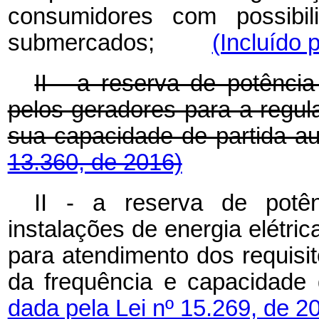
consumidores com possibil
submercados;
(Incluído 
II - a reserva de potência
pelos geradores para a regul
sua capacidade de parti
13.360, de 2016)
II - a reserva de potênc
instalações de energia elétrica
para atendimento dos requisit
da frequência e capacidad
dada pela Lei nº 15.269, de 2