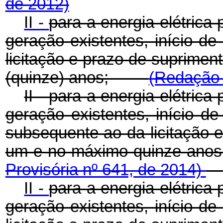
de 2012)
II -
para a energia elétric
geração existentes, início d
licitação e prazo de suprime
(quinze) anos;
(Redação 
II - para a energia elétri
geração existentes, início 
subsequente ao da licitação 
um e no máximo quinze
Provisória nº 641, de 2014)
II -
para a energia elétric
geração existentes, início d