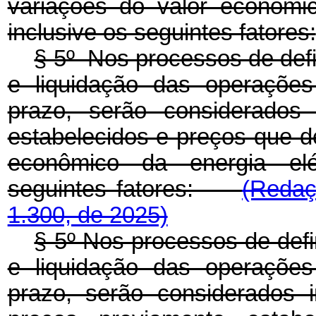
variações do valor econômic
inclusive os seguintes fatores:
§ 5º Nos processos de defi
e liquidação das operações
prazo, serão considerados 
estabelecidos e preços que de
econômico da energia elét
seguintes fatores:
(Redaç
1.300, de 2025)
§ 5º Nos processos de defi
e liquidação das operações
prazo, serão considerados 