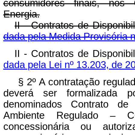
consumidores finais, nos 
Energia.
II - Contratos de Disponib
dada pela Medida Provisória n
II - Contratos de Dispo
dada pela Lei nº 13.203, de 2
§ 2º A contratação regula
deverá ser formalizada po
denominados Contrato de 
Ambiente Regulado – C
concessionária ou auto