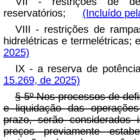
VII - restrições de d
reservatórios;
(Incluído pe
VIII - restrições de ramp
hidrelétricas e termelétric
2025)
IX - a reserva de potên
15.269, de 2025)
§ 5º Nos processos de defi
e liquidação das operações
prazo, serão considerados 
preços previamente estabe