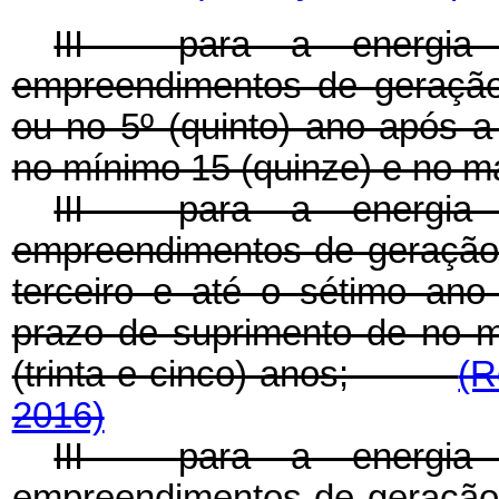
III - para a energia 
empreendimentos de geração, 
ou no 5º (quinto) ano após a
no mínimo 15 (quinze) e no má
III - para a energia 
empreendimentos de geração, 
terceiro e até o sétimo ano
prazo de suprimento de no 
(trinta e cinco) anos;
(R
2016)
III - para a energia 
empreendimentos de geração, 