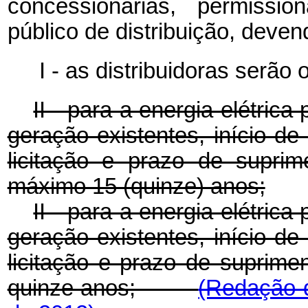
concessionárias, permissio
público de distribuição, deve
I - as distribuidoras serão
II - para a energia elétri
geração existentes, início d
licitação e prazo de supri
máximo 15 (quinze) anos;
II - para a energia elétri
geração existentes, início d
licitação e prazo de supri
quinze anos;
(Redação d