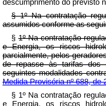
descumprimento do previsto ne
§ 1º Na contratação regul
assumidos conforme as seguin
§
1º Na contratação regulad
e Energia, os riscos hidro
parcialmente, pelos geradore
de repasse às tarifas dos 
seguintes modalidades 
Medida Provisória nº 688, de 
§ 1º Na contratação regulad
e Energia, os riscos hidro