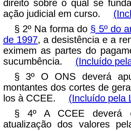
direito sobre o qual se fund
ação judicial em curso.
(Inc
§ 2º Na forma do
§ 5º do a
de 1997
, a desistência e a re
eximem as partes do pagame
sucumbência.
(Incluído pel
§ 3º O ONS deverá apur
montantes dos cortes de ger
los à CCEE.
(Incluído pela 
§ 4º A CCEE deverá ca
atualização dos valores pe