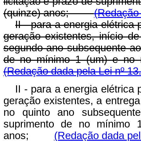
licitação e prazo de suprime
(quinze) anos;
(Redação 
II - para a energia elétri
geração existentes, início 
segundo ano subsequente ao 
de no mínimo 1 (um) e 
(Redação dada pela Lei nº 13
II - para a energia elétri
geração existentes, a entreg
no quinto ano subsequente
suprimento de no mínimo 
anos;
(Redação dada pela