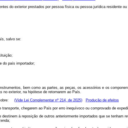
entes do exterior prestados por pessoa física ou pessoa jurídica residente ou 
ís, salvo se:
ituição;
e do país importador;
 instrumentos, bem como as partes, as peças, os acessórios e os component
 no exterior, na hipótese de retornarem ao País.
em sobre:
(Vide Lei Complementar nº 214, de 2025)
Produção de efeitos
e transporte, chegarem ao País por erro inequívoco ou comprovado de expediç
e se destinem à reposição de outros anteriormente importados que se tenham 
zenda;