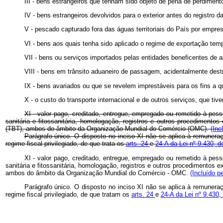
III - bens estrangeiros que tenham sido objeto de pena de perdimen
IV - bens estrangeiros devolvidos para o exterior antes do registro
V - pescado capturado fora das águas territoriais do País por empres
VI - bens aos quais tenha sido aplicado o regime de exportação temp
VII - bens ou serviços importados pelas entidades beneficentes de a
VIII - bens em trânsito aduaneiro de passagem, acidentalmente dest
IX - bens avariados ou que se revelem imprestáveis para os fins a
X - o custo do transporte internacional e de outros serviços, que ti
XI - valor pago, creditado, entregue, empregado ou remetido à pess
sanitária e fitossanitária, homologação, registros e outros procedimento
(TBT), ambos do âmbito da Organização Mundial do Comércio (OMC).
(Inc
Parágrafo único. O disposto no inciso XI não se aplica à remuneraç
regime fiscal privilegiado, de que trata os
arts. 24
e
24-A da Lei nº 9.430, 
XI - valor pago, creditado, entregue, empregado ou remetido à pess
sanitária e fitossanitária, homologação, registros e outros procedimentos 
ambos do âmbito da Organização Mundial do Comércio - OMC.
(Incluído p
Parágrafo único. O disposto no inciso XI não se aplica à remuneraç
regime fiscal privilegiado, de que tratam os
arts. 24
e
24-A da Lei nº 9.430