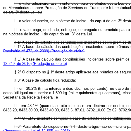
I - o valor aduaneiro, assim entendido, para os efeitos desta Lei, o
de Mercadorias e sobre Prestação de Serviços de Transporte Interestadual
do art. 3º desta Lei; ou
I - o valor aduaneiro, na hipótese do inciso I do
caput
do art. 3º dest
II - o valor pago, creditado, entregue, empregado ou remetido para o
na hipótese do inciso II do caput do art. 3º desta Lei.
§ 1º A base de cálculo das contribuições incidentes sobre prêmios d
§ 1º A base de cálculo das contribuições incidentes sobre prêmios
Provisória nº 472, de 2009)
(Produção de efeito)
§ 1º A base de cálculo das contribuições incidentes sobre prêmios
12.249, de 2010)
(Produção de efeito)
§ 2º O disposto no § 1º deste artigo aplica-se aos prêmios de seguro
§ 3º A base de cálculo fica reduzida:
I - em 30,2% (trinta inteiros e dois décimos por cento), no caso d
carga útil igual ou superior a 1.500 kg (mil e quinhentos quilogramas), cl
Secretaria da Receita Federal; e
II - em 48,1% (quarenta e oito inteiros e um décimo por cento), n
8433.20, 8433.30.00, 8433.40.00, 8433.5, 87.01, 8702.10.00 Ex 02, 8702.9
§ 4º O ICMS incidente comporá a base de cálculo das contribuições
§ 5º Para efeito do disposto no § 4º deste artigo, não se inclui a p
(Revogado pela Lei nº 12.865, de 2013)