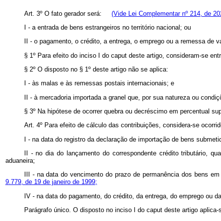
Art. 3º O fato gerador será:
(Vide Lei Complementar nº 214, de 20
I - a entrada de bens estrangeiros no território nacional; ou
II - o pagamento, o crédito, a entrega, o emprego ou a remessa de v
§ 1º Para efeito do inciso I do caput deste artigo, consideram-se en
§ 2º O disposto no § 1º deste artigo não se aplica:
I - às malas e às remessas postais internacionais; e
II - à mercadoria importada a granel que, por sua natureza ou condi
§ 3º Na hipótese de ocorrer quebra ou decréscimo em percentual supe
Art. 4º Para efeito de cálculo das contribuições, considera-se ocor
I - na data do registro da declaração de importação de bens subme
II - no dia do lançamento do correspondente crédito tributário, q
aduaneira;
III - na data do vencimento do prazo de permanência dos bens em r
9.779, de 19 de janeiro de 1999;
IV - na data do pagamento, do crédito, da entrega, do emprego ou da 
Parágrafo único. O disposto no inciso I do caput deste artigo apli