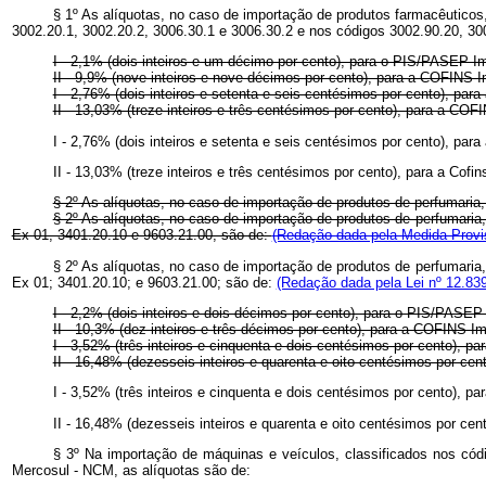
§ 1º As alíquotas, no caso de importação de produtos farmacêuticos,
3002.20.1, 3002.20.2, 3006.30.1 e 3006.30.2 e nos códigos 3002.90.20, 30
I - 2,1% (dois inteiros e um décimo por cento), para o PIS/PASEP-I
II - 9,9% (nove inteiros e nove décimos por cento), para a COFINS-
I - 2,76% (dois inteiros e setenta e seis centésimos por cento), pa
II - 13,03% (treze inteiros e três centésimos por cento), para a CO
I - 2,76% (dois inteiros e setenta e seis centésimos por cento), pa
II - 13,03% (treze inteiros e três centésimos por cento), para a Cofi
§ 2º As alíquotas, no caso de importação de produtos de perfumaria,
§ 2º As alíquotas, no caso de importação de produtos de perfumaria
Ex 01, 3401.20.10 e 9603.21.00, são de:
(Redação dada pela Medida Provis
§ 2º As alíquotas, no caso de importação de produtos de perfumaria
Ex 01; 3401.20.10; e 9603.21.00; são de:
(Redação dada pela Lei nº 12.839
I - 2,2% (dois inteiros e dois décimos por cento), para o PIS/PASEP
II - 10,3% (dez inteiros e três décimos por cento), para a COFINS-I
I - 3,52% (três inteiros e cinquenta e dois centésimos por cento), 
II - 16,48% (dezesseis inteiros e quarenta e oito centésimos por c
I - 3,52% (três inteiros e cinquenta e dois centésimos por cento), p
II - 16,48% (dezesseis inteiros e quarenta e oito centésimos por cen
§ 3º Na importação de máquinas e veículos, classificados nos cód
Mercosul - NCM, as alíquotas são de: