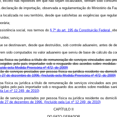
to, exceto nas hipóteses em que não sejam localizados, tenham sido consumi
 da declaração de importação, observada a regulamentação do Ministério da Fa
a localizada no seu território, desde que satisfeitas as exigências que regula
orária;
ssistência social, nos termos do
§ 7º do art. 195 da Constituição Federal,
obs
ruídos;
 que se destinavam, desde que destruídos, sob controle aduaneiro, antes de
verem sido computados no valor aduaneiro que serviu de base de cálculo da con
oa física ou jurídica a título de remuneração de serviços vinculados aos p
s exigidos pelo país importador sob o resguardo dos acordos sobre medidas 
luído pela Medida Provisória nº 472, de 2009)
ão de serviços prestados por pessoa física ou jurídica residente ou domici
de 27 de dezembro de 1996.
(Incluído pela Medida Provisória nº 472, de 2009)
oa física ou jurídica a título de remuneração de serviços vinculados aos p
exigidos pelo país importador sob o resguardo dos acordos sobre medidas sanit
ela Lei nº 12.249, de 2010)
ão de serviços prestados por pessoa física ou jurídica residente ou domici
, de 27 de dezembro de 1996.
(Incluído pela Lei nº 12.249, de 2010)
CAPÍTULO II
DO FATO GERADOR