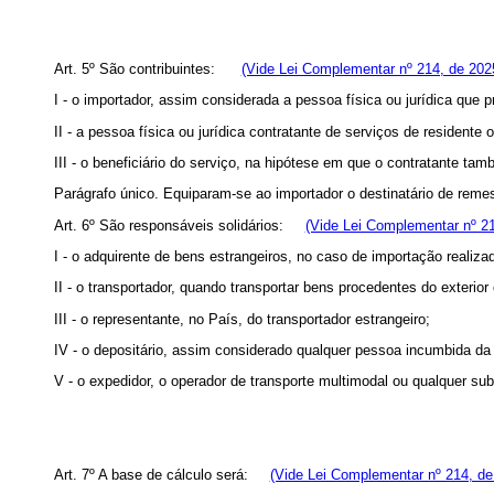
Art. 5º São contribuintes:
(Vide Lei Complementar nº 214, de 202
I - o importador, assim considerada a pessoa física ou jurídica que p
II - a pessoa física ou jurídica contratante de serviços de residente o
III - o beneficiário do serviço, na hipótese em que o contratante tam
Parágrafo único. Equiparam-se ao importador o destinatário de remes
Art. 6º São responsáveis solidários:
(Vide Lei Complementar nº 21
I - o adquirente de bens estrangeiros, no caso de importação realiza
II - o transportador, quando transportar bens procedentes do exterior
III - o representante, no País, do transportador estrangeiro;
IV - o depositário, assim considerado qualquer pessoa incumbida da
V - o expedidor, o operador de transporte multimodal ou qualquer sub
Art. 7º A base de cálculo será:
(Vide Lei Complementar nº 214, de