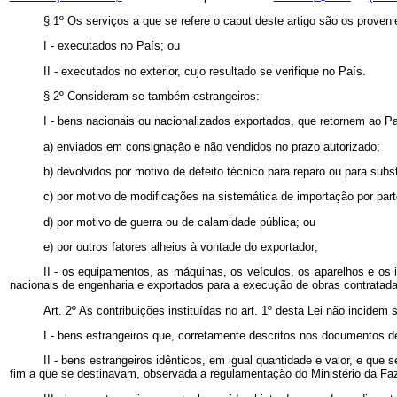
§ 1º Os serviços a que se refere o caput deste artigo são os proveni
I - executados no País; ou
II - executados no exterior, cujo resultado se verifique no País.
§ 2º Consideram-se também estrangeiros:
I - bens nacionais ou nacionalizados exportados, que retornem ao Pa
a) enviados em consignação e não vendidos no prazo autorizado;
b) devolvidos por motivo de defeito técnico para reparo ou para subst
c) por motivo de modificações na sistemática de importação por part
d) por motivo de guerra ou de calamidade pública; ou
e) por outros fatores alheios à vontade do exportador;
II - os equipamentos, as máquinas, os veículos, os aparelhos e os
nacionais de engenharia e exportados para a execução de obras contratadas
Art. 2º As contribuições instituídas no art. 1º desta Lei não incid
I - bens estrangeiros que, corretamente descritos nos documentos d
II - bens estrangeiros idênticos, em igual quantidade e valor, e qu
fim a que se destinavam, observada a regulamentação do Ministério da Fa