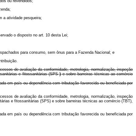
dos ou revendidos;
zenda;
m a atividade pesqueira;
ervado o disposto no art. 10 desta Lei;
 despachados para consumo, sem ônus para a Fazenda Nacional; e
tribuição.
rocessos de avaliação da conformidade, metrologia, normalização, inspeção
sanitárias e fitossanitárias (SPS
)
e sobre barreiras técnicas ao comércio
liada em país ou dependência com tributação favorecida ou beneficiada por
rocessos de avaliação da conformidade, metrologia, normalização, inspeção
árias e fitossanitárias (SPS) e sobre barreiras técnicas ao comércio (TBT),
liada em país ou dependência com tributação favorecida ou beneficiada por