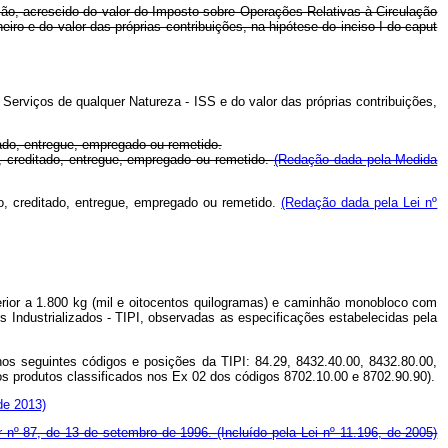
tação, acrescido do valor do Imposto sobre Operações Relativas à Circulação
o e do valor das próprias contribuições, na hipótese do inciso I do caput
 Serviços de qualquer Natureza - ISS e do valor das próprias contribuições,
tado, entregue, empregado ou remetido.
o, creditado, entregue, empregado ou remetido.
(Redação dada pela Medida
go, creditado, entregue, empregado ou remetido.
(Redação dada pela Lei nº
perior a 1.800 kg (mil e oitocentos quilogramas) e caminhão monobloco com
os Industrializados - TIPI, observadas as especificações estabelecidas pela
nos seguintes códigos e posições da TIPI: 84.29, 8432.40.00, 8432.80.00,
s produtos classificados nos Ex 02 dos códigos 8702.10.00 e 8702.90.90).
de 2013)
r nº 87, de 13 de setembro de 1996.
(Incluído pela Lei nº 11.196, de 2005)