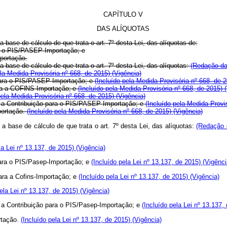
CAPÍTULO V
DAS ALÍQUOTAS
 base de cálculo de que trata o art. 7º desta Lei, das alíquotas de:
ra o PIS/PASEP-Importação; e
mportação.
 base de cálculo de que trata o art. 7º desta Lei, das alíquotas:
(Redação da
a Medida Provisória nº 668, de 2015)
(Vigência)
 para o PIS/PASEP-Importação; e
(Incluído pela Medida Provisória nº 668, de 
ara a COFINS-Importação; e
(Incluído pela Medida Provisória nº 668, de 2015)
ela Medida Provisória nº 668, de 2015)
(Vigência)
ra a Contribuição para o PIS/PASEP-Importação; e
(Incluído pela Medida Provi
portação.
(Incluído pela Medida Provisória nº 668, de 2015)
(Vigência)
a base de cálculo de que trata o art. 7º desta Lei, das alíquotas:
(Redação 
a Lei nº 13.137, de 2015)
(Vigência)
 para o PIS/Pasep-Importação; e
(Incluído pela Lei nº 13.137, de 2015)
(Vigênci
ara a Cofins-Importação; e
(Incluído pela Lei nº 13.137, de 2015)
(Vigência)
la Lei nº 13.137, de 2015)
(Vigência)
a a Contribuição para o PIS/Pasep-Importação; e
(Incluído pela Lei nº 13.137,
rtação.
(Incluído pela Lei nº 13.137, de 2015)
(Vigência)