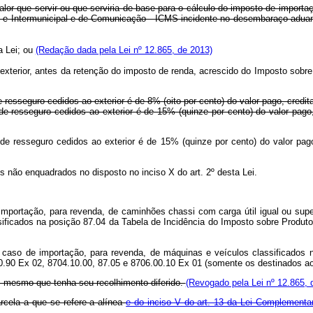
 valor que servir ou que serviria de base para o cálculo do imposto de impor
 e Intermunicipal e de Comunicação - ICMS incidente no desembaraço aduaneir
a Lei; ou
(Redação dada pela Lei nº 12.865, de 2013)
 exterior, antes da retenção do imposto de renda, acrescido do Imposto sobre
e resseguro cedidos ao exterior é de 8% (oito por cento) do valor pago, credi
 de resseguro cedidos ao exterior é de 15% (quinze por cento) do valor pag
 de resseguro cedidos ao exterior é de 15% (quinze por cento) do valor pa
s não enquadrados no disposto no inciso X do art. 2º desta Lei.
e importação, para revenda, de caminhões chassi com carga útil igual ou su
assificados na posição 87.04 da Tabela de Incidência do Imposto sobre Produt
o caso de importação, para revenda, de máquinas e veículos classificados 
0.90 Ex 02, 8704.10.00, 87.05 e 8706.00.10 Ex 01 (somente os destinados ao
, mesmo que tenha seu recolhimento diferido.
(Revogado pela Lei nº 12.865, 
arcela a que se refere a alínea
e do inciso V do art. 13 da Lei Complementa