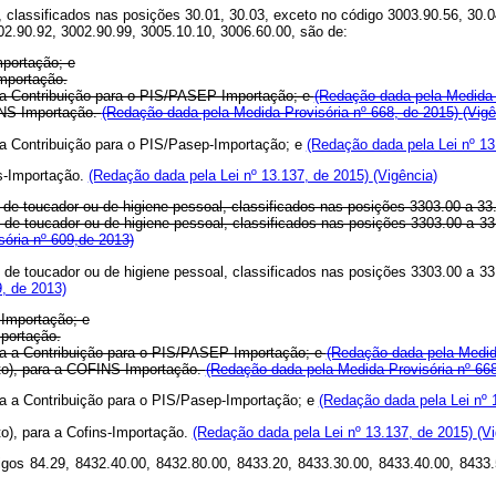
 classificados nas posições 30.01, 30.03, exceto no código 3003.90.56, 30.0
02.90.92, 3002.90.99, 3005.10.10, 3006.60.00, são de:
mportação; e
Importação.
ra a Contribuição para o PIS/PASEP-Importação; e
(Redação dada pela Medida 
FINS-Importação.
(Redação dada pela Medida Provisória nº 668, de 2015)
(Vigê
ra a Contribuição para o PIS/Pasep-Importação; e
(Redação dada pela Lei nº 13
ns-Importação.
(Redação dada pela Lei nº 13.137, de 2015)
(Vigência)
 de toucador ou de higiene pessoal, classificados nas posições 3303.00 a 33
, de toucador ou de higiene pessoal, classificados nas posições 3303.00 a 3
ória nº 609,de 2013)
, de toucador ou de higiene pessoal, classificados nas posições 3303.00 a 3
, de 2013)
-Importação; e
mportação.
para a Contribuição para o PIS/PASEP-Importação; e
(Redação dada pela Medid
ento), para a COFINS-Importação.
(Redação dada pela Medida Provisória nº 66
ara a Contribuição para o PIS/Pasep-Importação; e
(Redação dada pela Lei nº 
to), para a Cofins-Importação.
(Redação dada pela Lei nº 13.137, de 2015)
(V
igos 84.29, 8432.40.00, 8432.80.00, 8433.20, 8433.30.00, 8433.40.00, 8433