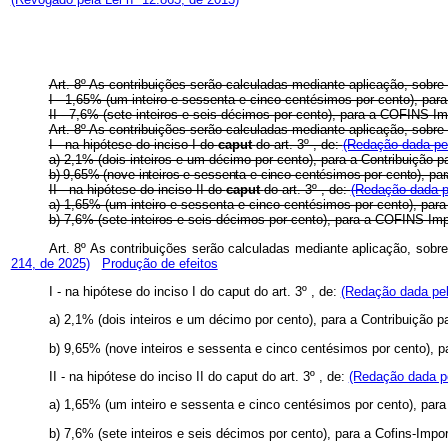
Art. 8º As contribuições serão calculadas mediante aplicação, sobre a
I - 1,65% (um inteiro e sessenta e cinco centésimos por cento), pa
II - 7,6% (sete inteiros e seis décimos por cento), para a COFINS-I
Art. 8º As contribuições serão calculadas mediante aplicação, sobre a
I - na hipótese do inciso I do
caput
do art. 3º , de:
(Redação dada pel
a) 2,1% (dois inteiros e um décimo por cento), para a Contribuição
b) 9,65% (nove inteiros e sessenta e cinco centésimos por cento), p
II - na hipótese do inciso II do
caput
do art. 3º , de:
(Redação dada p
a) 1,65% (um inteiro e sessenta e cinco centésimos por cento), pa
b) 7,6% (sete inteiros e seis décimos por cento), para a COFINS-Im
Art. 8º As contribuições serão calculadas mediante aplicação, sobre 
214, de 2025)
Produção de efeitos
I - na hipótese do inciso I do
caput
do art. 3º , de:
(Redação dada pel
a) 2,1% (dois inteiros e um décimo por cento), para a Contribuição
b) 9,65% (nove inteiros e sessenta e cinco centésimos por cento), p
II - na hipótese do inciso II do
caput
do art. 3º , de:
(Redação dada pe
a) 1,65% (um inteiro e sessenta e cinco centésimos por cento), par
b) 7,6% (sete inteiros e seis décimos por cento), para a Cofins-Impo