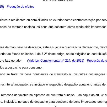
25)
Produção de efeitos
alores a residentes ou domiciliados no exterior como contraprestação por ser
trados no território nacional os bens que constem como tendo sido importados
ções de manuseio na descarga, esteja sujeita a quebra ou a decréscimo, desde
rior ao fixado no inciso II do § 2º deste artigo, serão exigidas as contribu
rido o fato gerador:
(Vide Lei Complementar nº 214, de 2025)
Produção de e
tidos a despacho para consumo;
uando se tratar de bens constantes de manifesto ou de outras declarações d
ecinto alfandegado, se iniciado o respectivo despacho aduaneiro antes de 
remessa de valores na hipótese de que trata o inciso II do caput do art. 3º d
ca-se, inclusive, no caso de despacho para consumo de bens importados sob r