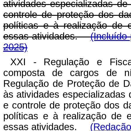
atividades especializadas de 
controle de proteção dos d
políticas e à realização de
essas atividades.
(Incluído
2025)
XXI
-
Regulação
e
Fisc
composta de cargos de nív
Regulação
de
Proteção
de
D
às atividades especializadas
e controle de proteção dos 
políticas
e
à
realização
de
essas atividades.
(Redação 