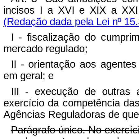
incisos
I
a
XVI
e
XIX
a
XXI
(Redação dada pela Lei nº 15.
I - fiscalização do cumpri
mercado regulado;
II - orientação aos agente
em geral; e
III - execução de outras a
exercício da competência da
Agências Reguladoras de que t
Parágrafo único. No exercíci