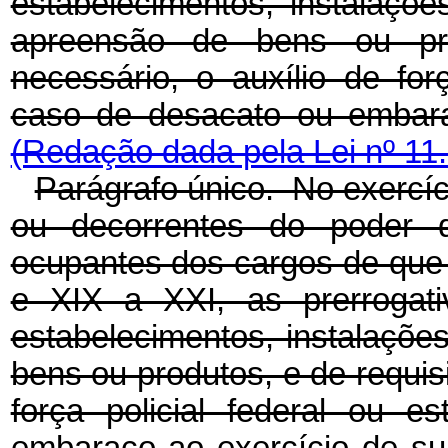
estabelecimentos, instalaç
apreensão de bens ou pro
necessário, o auxílio de for
caso de desacato ou embara
(Redação dada pela Lei nº 11
Parágrafo único. No exercíci
ou decorrentes do poder d
ocupantes dos cargos de que t
e XIX a XXI, as prerrogati
estabelecimentos, instalaçõ
bens ou produtos, e de requisi
força policial federal ou 