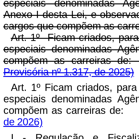
especiais denominadas Agê
Anexo I desta Lei, e observad
cargos que compõem as carre
Art. 1º Ficam criados, para
especiais denominadas Agên
compõem as carreiras
Provisória nº 1.317, de 2025)
Art. 1º Ficam criados, para
especiais denominadas Agên
compõem as carreiras de
de 2026)
I - Regulação e Fiscal