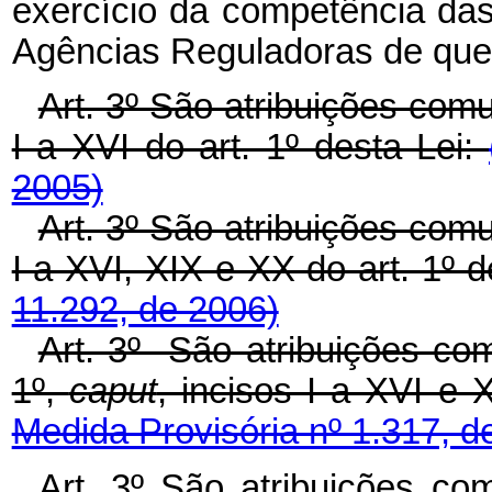
exercício da competência da
Agências Reguladoras de que t
Art. 3º São atribuições com
I a XVI do art. 1º desta Lei:
2005)
Art. 3º São atribuições com
I a XVI, XIX e XX do art. 1º d
11.292, de 2006)
Art. 3º São atribuições co
1º,
caput
, incisos I a XVI
Medida Provisória nº 1.317, d
Art.
3º
São
atribuições
co