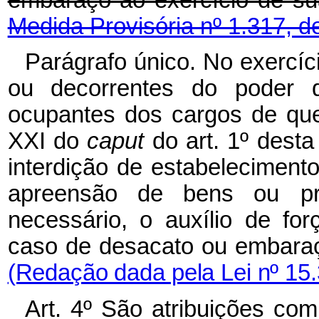
embaraço ao exercício de 
Medida Provisória nº 1.317, d
Parágrafo único. No exercíci
ou decorrentes do poder
ocupantes
dos cargos
de
qu
XXI do
caput
do art. 1º dest
interdição de estabelecimento
apreensão
de
bens
ou pr
necessário, o auxílio de for
caso de desacato ou embara
(Redação dada pela Lei nº 15.
Art. 4º São atribuições com