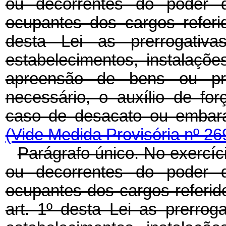
ou decorrentes do poder d
ocupantes dos cargos referi
desta Lei as prerrogativ
estabelecimentos, instalaç
apreensão de bens ou pro
necessário, o auxílio de for
caso de desacato ou embara
(Vide Medida Provisória nº 26
Parágrafo único. No exercíci
ou decorrentes do poder d
ocupantes dos cargos referid
art. 1º desta Lei as prerrog