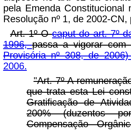
pela Emenda Constitucional 
Resolução nº 1, de 2002-CN, 
Art. 1º O
caput do art. 7º d
1996,
passa a vigorar com
Provisória nº 308, de 2006
2006.
"Art. 7º A remuneraçã
que trata esta Lei cons
Gratificação de Ativid
200% (duzentos por
Compensação Orgâni