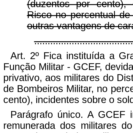
(duzentos por cento), 
Risco no percentual de
outras vantagens de cará
...................................
Art. 2º Fica instituída a G
Função Militar - GCEF, devid
privativo, aos militares do Dis
de Bombeiros Militar, no perce
cento), incidentes sobre o sol
Parágrafo único. A GCEF in
remunerada dos militares do D