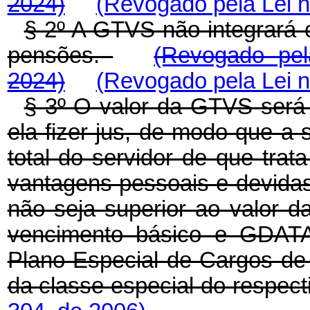
2024)
(Revogado pela Lei n
§ 2º A GTVS não integrará 
pensões.
(Revogado pel
2024)
(Revogado pela Lei n
§ 3º O valor da GTVS será 
ela fizer jus, de modo que
total do servidor de que trat
vantagens pessoais e devidas 
não seja superior ao valor da
vencimento básico e GDATA,
Plano Especial de Cargos de 
da classe especial do respect