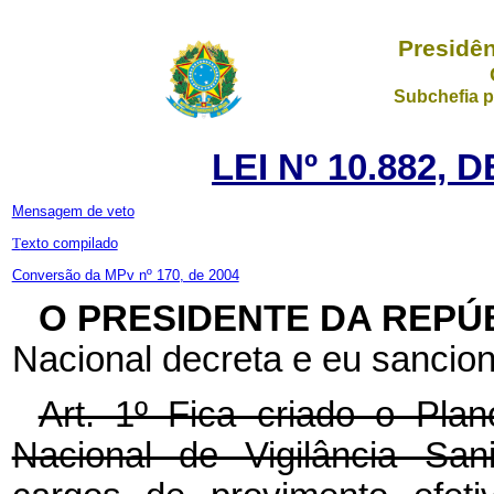
Presidên
Subchefia p
LEI Nº 10.882, 
Mensagem de veto
T
exto compilado
Conversão da MPv nº 170, de 2004
O PRESIDENTE DA REPÚ
Nacional decreta e eu sancion
Art. 1º Fica criado o Pla
Nacional de Vigilância San