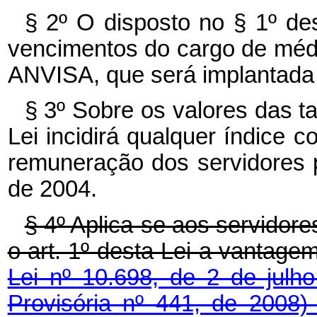
§ 2º O disposto no § 1º des
vencimentos do cargo de méd
ANVISA, que será implantada 
§ 3º Sobre os valores das t
Lei incidirá qualquer índice c
remuneração dos servidores pú
de 2004.
§ 4º Aplica-se aos servidor
o art. 1º desta Lei a vantagem 
Lei nº 10.698, de 2 de jul
Provisória nº 441, de 2008