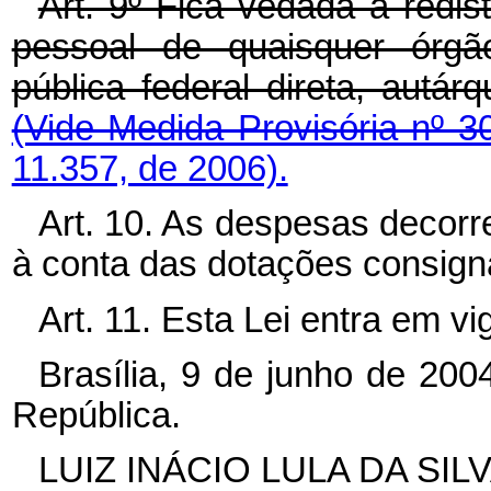
Art. 9º Fica vedada a redi
pessoal de quaisquer órgã
pública federal direta, autá
(Vide Medida Provisória nº 
11.357, de 2006).
Art. 10. As despesas decorr
à conta das dotações consig
Art. 11. Esta Lei entra em v
Brasília, 9 de junho de 20
República.
LUIZ INÁCIO LULA DA SIL