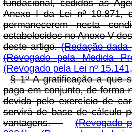
fundacional, cedidos às Ag
Anexo I da Lei nº 10.871, 
permanecerem nesta condi
estabelecidos no Anexo V dest
deste artigo.
(Redação dada p
(Revogado pela Medida Pro
(Revogado pela Lei nº 15.141
§ 1º A gratificação a que 
paga em conjunto, de forma 
devida pelo exercício de c
servirá de base de cálculo p
vantagens.
(Revogado pe