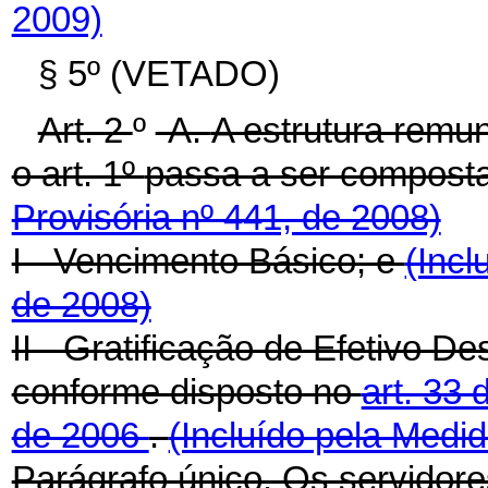
2009)
§ 5º (VETADO)
Art. 2
º
-A.
A estrutura remun
o art. 1º
passa a ser compost
Provisória nº 441, de 2008)
I - Vencimento Básico; e
(Incl
de 2008)
II - Gratificação de Efetivo
conforme disposto no
art. 33 
de 2006
.
(Incluído pela Medid
Parágrafo único. Os servidore