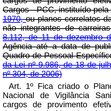
cargos de provimento efeti
Cargos - PCC, instituído pela
1970,
ou planos correlatos d
não integrantes de carreira
8.112, de 11 de dezembro 
Agência até a data de publ
Quadro de Pessoal Específic
da Lei nº 9.986, de 18 de ju
nº 304, de 2006)
Art. 1º Fica criado o Pla
Nacional de Vigilância San
cargos de provimento efeti