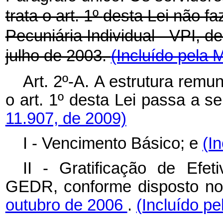
trata o art. 1º
desta Lei não f
Pecuniária Individual - VPI, de
julho de 2003.
(Incluído pela 
Art. 2º-A.
A estrutura remun
o art. 1º
desta Lei
passa a se
11.907, de 2009)
I - Vencimento Básico; e
(I
II - Gratificação de Ef
GEDR, conforme disposto n
outubro de 2006
.
(Incluído pe