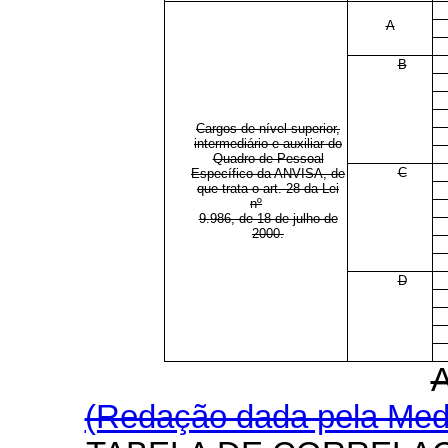
A
B
Cargos de nível superior,
intermediário e auxiliar do
Quadro de Pessoal
C
Específico da ANVISA, de
que trata o art. 28 da Lei
nº
9.986, de 18 de julho de
2000.
D
(Redação dada pela Medi