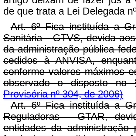
artigo deixam de fazer jus à 
de que trata a Lei Delegada n
Art. 6º Fica instituída a G
Sanitária - GTVS, devida aos
da administração pública feder
cedidos à ANVISA, enquant
conforme valores máximos es
observado o disposto no 
Provisória nº 304, de 2006)
Art. 6º Fica instituída a 
Reguladoras - GTAR, devi
entidades da administração p