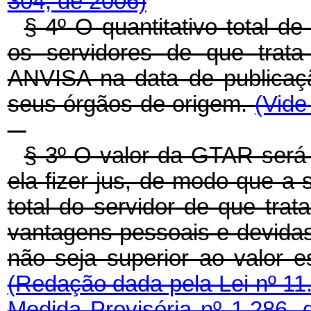
304, de 2006)
§ 4º O quantitativo total 
os servidores de que trat
ANVISA na data de publicaçã
seus órgãos de origem.
(Vide
§ 3º O valor da GTAR será 
ela fizer jus, de modo que
total do servidor de que trat
vantagens pessoais e devidas 
não seja superior ao valor e
(Redação dada pela Lei nº 11
Medida Provisória nº 1.286, 