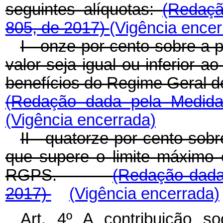
seguintes alíquotas:
(Redaçã
805, de 2017)
(Vigência encer
I - onze por cento sobre a 
valor seja igual ou inferior a
benefícios do Regime Geral
(Redação dada pela Medida
(Vigência encerrada)
II - quatorze por cento sob
que supere o limite máximo 
RGPS.
(Redação dada 
2017)
(Vigência encerrada)
Art. 4º A contribuição so