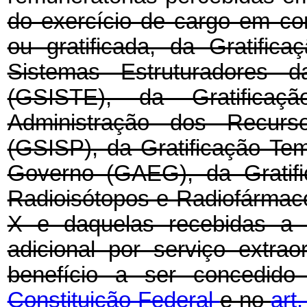
do exercício de cargo em c
ou gratificada, da Gratifi
Sistemas Estruturadores d
(GSISTE), da Gratifica
Administração dos Recurs
(GSISP), da Gratificação Te
Governo (GAEG), da Gratifi
Radioisótopos e Radiofármac
X e daquelas recebidas a t
adicional por serviço extrao
benefício a ser concedi
Constituição Federal
e no
art