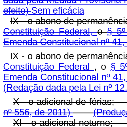
efeito)
Sem eficácia
IX - o abono de permanênci
Constituição Federal,
o
§ 5º
Emenda Constitucional nº 41,
IX - o abono de permanênci
Constituição Federal
, o
§ 5
Emenda Constitucional nº 41
(Redação dada pela Lei nº 12
X - o adicional de féri
nº 556, de 2011)
(Produç
XI - o adicional notur