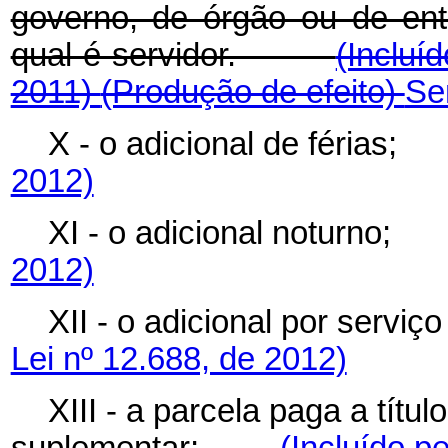
governo, de órgão ou de ent
qual é servidor.
(Incluí
2011)
(Produção de efeito)
Se
X - o adicional de féria
2012)
XI - o adicional noturn
2012)
XII - o adicional por ser
Lei nº 12.688, de 2012)
XIII - a parcela paga a títu