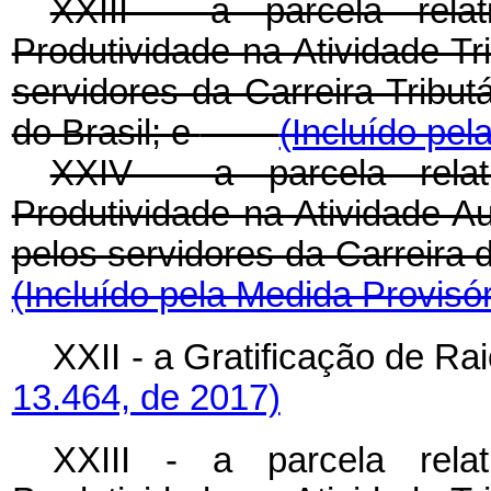
XXIII - a parcela rela
Produtividade na Atividade Tr
servidores da Carreira Tribut
do Brasil; e
(Incluído pel
XXIV - a parcela rela
Produtividade na Atividade Au
pelos servidores da Carreir
(Incluído pela Medida Provisór
XXII - a Gratificação d
13.464, de 2017)
XXIII - a parcela rela