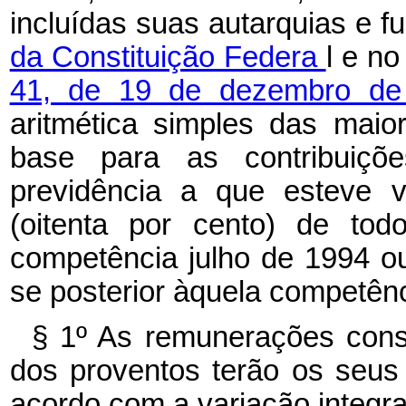
incluídas suas autarquias e f
da Constituição Federa
l e n
41, de 19 de dezembro d
aritmética simples das maio
base para as contribuiçõ
previdência a que esteve v
(oitenta por cento) de tod
competência julho de 1994 ou
se posterior àquela competênc
§ 1º As remunerações consi
dos proventos terão os seus
acordo com a variação integral