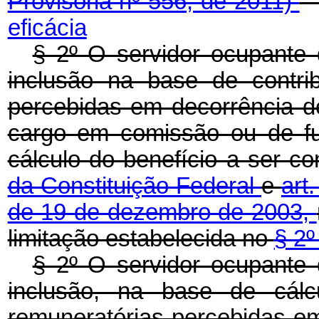
Provisória nº 556, de 2011)
eficácia
§ 2º O servidor ocupante 
inclusão na base de contri
percebidas em decorrência de
cargo em comissão ou de fu
cálculo do benefício a ser 
da Constituição Federal
e
art
de 19 de dezembro de 2003,
limitação estabelecida no
§ 2º
§ 2º O servidor ocupante 
inclusão, na base de cálcu
remuneratórias percebidas em