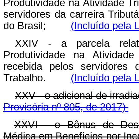
Produtividade na Atividade Tr
servidores da carreira Tribut
do Brasil;
(Incluído pela 
XXIV - a parcela rela
Produtividade na Atividade
recebida pelos servidores d
Trabalho.
(Incluído pela 
XXV - o adicional de irr
Provisória nº 805, de 2017)
XXVI - o Bônus de Desem
Médica em Benefícios por 