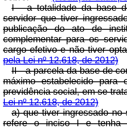
I - a totalidade da base 
servidor que tiver ingressad
publicação do ato de insti
complementar para os servido
cargo efetivo e não tiver 
pela Lei nº 12.618, de 2012)
II - a parcela da base de co
máximo estabelecido para o
previdência social, em se 
Lei nº 12.618, de 2012)
a) que tiver ingressado no 
refere o inciso I e tenha