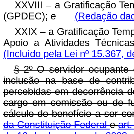
XXVIII – a Gratificação Te
(GPDEC); e
(Redação dada
XXIX – a Gratificação Temp
Apoio a Atividades Técni
(Incluído pela Lei nº 15.367, 
§ 2º O servidor ocupante 
inclusão na base de contri
percebidas em decorrência de
cargo em comissão ou de fu
cálculo do benefício a ser 
da Constituição Federal
e
art