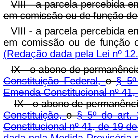
VIII - a parcela percebida 
em comissão ou de função de 
VIII - a parcela percebida 
em comissão ou de função
(Redação dada pela Lei nº 12
IX - o abono de permanênci
Constituição Federal,
o
§ 5º
Emenda Constitucional nº 41,
IX - o abono de permanênc
Constituição,
o
§ 5º do art.
Constitucional nº 41, de 19 
dada pela Medida Provisória 