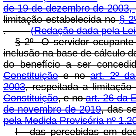
de 19 de dezembro de 2003,
limitação estabelecida no
§ 2
.
(Redação dada pela Lei
§ 2º O servidor ocupante 
inclusão na base de cálculo da
do benefício a ser conced
Constituição
e no
art. 2º d
2003
, respeitada a limitaçã
Constituição
, e no
art. 26 da 
de novembro de 2019
, das s
pela Medida Provisória nº 1.2
I - das percebidas em dec