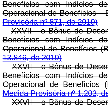
Benefícios com Indícios de
Operacional de Benefíc
Provisória nº 871, de 2019)
XXVII - o Bônus de Desemp
Benefícios com Indícios de
Operacional de Benefí
13.846, de 2019)
XXVII - o Bônus de Desemp
Benefícios com Indícios de
Operacional de Benefíci
Medida Provisória nº 1.203, d
XXVII - o Bônus de Desemp