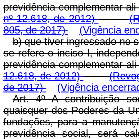
previdência complementar 
nº 12.618, de 2012)
(
805, de 2017)
(Vigência en
b) que tiver ingressado no s
se refere o inciso I, indepe
previdência complementar 
12.618, de 2012)
(Revog
de 2017)
(Vigência encerra
Art. 4º A contribuição so
quaisquer dos Poderes da Uni
fundações, para a manutençã
previdência social, será c