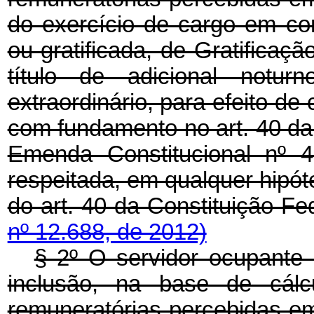
do exercício de cargo em c
ou gratificada, de Gratificaç
título de adicional notur
extraordinário, para efeito de
com fundamento no art. 40 da 
Emenda Constitucional nº 
respeitada, em qualquer hipóte
do art. 40 da Constituição Fe
nº 12.688, de 2012)
§ 2º O servidor ocupante 
inclusão, na base de cálcu
remuneratórias percebidas em