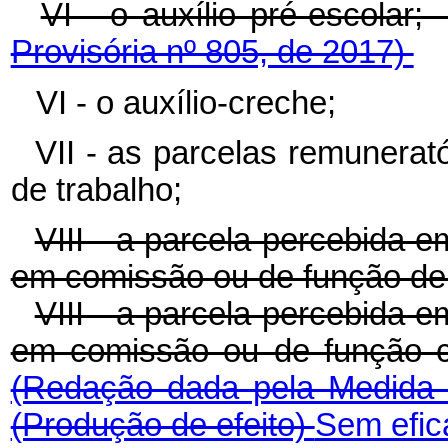
VI - o auxílio pré-es
Provisória nº 805, de 2017)
VI - o auxílio-creche;
VII - as parcelas remunerat
de trabalho;
VIII - a parcela percebida 
em comissão ou de função de 
VIII - a parcela percebida 
em comissão ou de função
(Redação dada pela Medida 
(Produção de efeito)
Sem efic