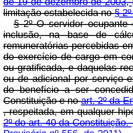
de 19 de dezembro de 2003,
limitação estabelecida no
§ 2º
§ 2º O servidor ocupante 
inclusão, na base de cálcu
remuneratórias percebidas em
do exercício de cargo em c
ou gratificada, e daquelas rec
ou de adicional por serviço ex
do benefício a ser concedi
Constituição e no
art. 2º da 
, respeitada, em qualquer hip
2º do art. 40 da Constituição.