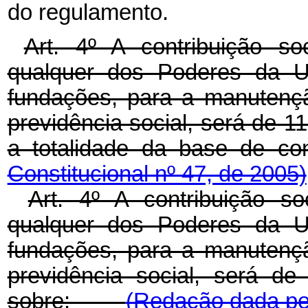
do regulamento.
Art. 4º A contribuição so
qualquer dos Poderes da Un
fundações, para a manutençã
previdência social, será de 1
a totalidade da base 
Constitucional nº 47, de 2005)
Art. 4º A contribuição so
qualquer dos Poderes da Un
fundações, para a manutençã
previdência social, será de
sobre:
(Redação dada pel