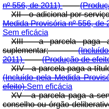
nº 556, de 2011)
(Produç
XII - o adicional por se
Medida Provisória nº 556, de
Sem eficácia
XIII - a parcela paga a
suplementar;
(Incluíd
2011)
(Produção de efeit
XIV - a parcela paga a tí
(Incluído pela Medida Provis
efeito)
Sem eficácia
XV - a parcela paga a serv
conselho ou órgão deliberati