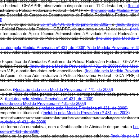
ade Policial Rodoviária Federal - GTEMPPRF, observado o disposto no art. 11-
ária Federal - GEAAPRF, observado o disposto no art. 11-C desta Lei; e
(Inclu
istrativo à Polícia Rodoviária Federal - GDATPRF.
(Incluído pela Medida Prov
Plano Especial de Cargos do Departamento de Polícia Rodoviária Federal não 
8)
 GDATA, de que trata a
Lei nº 10.404, de 9 de janeiro de 2002 ;
e
(Incluído pel
e Policial Rodoviária Federal - GEAPRF, de que trata o art. 12 desta Lei.
(Incl
ção Temporária de Apoio Técnico-Administrativo à Atividade Policial Rodoviár
rgos do Departamento de Polícia Rodoviária Federal.
(Incluído pela Medida 
Incluído pela Medida Provisória nº 431, de 2008)
(Vide Medida Provisória nº 4
eu valor será incorporado ao vencimento básico dos cargos de provimento e
ção Específica de Atividades Auxiliares da Policia Rodoviária Federal - GEAA
oviária Federal.
(Incluído pela Medida Provisória nº 431, de 2008)
(Vide Medi
o V-B, a partir das datas nele especificadas.
(Incluído pela Medida Provisór
 de Apoio Técnico-Administrativo à Polícia Rodoviária Federal - GDATPRF, 
do em exercício das atividades inerentes às atribuições do respectivo ca
pensões
(Redação dada pela Medida Provisória nº 441, de 2008)
o mínimo de trinta pontos por servidor, correspondendo cada ponto, em se
08.
(Incluído pela Medida Provisória nº 431, de 2008)
Incluído pela Medida Provisória nº 431, de 2008)
empenho i
ndividual; e
(Incluído pela Medida Provisória nº 431, de 2008)
sempenho institucional.
(Incluído pela Medida Provisória nº 431, de 2008)
ultiplicando-se o somatório dos pontos auferidos nas avaliações de desempe
rovisória nº 431, de 2008)
e forma não cumulativa, com a Gratificação de Atividade de que trata a
Lei
sória nº 431, de 2008)
doria ou às pensões, serão adotados os seguintes critérios:
(Incluído pela 