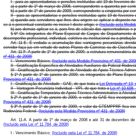
I - para as aposentadorias e pensões instituídas até 19 de fevereiro
a) a partir de 1º de março de 2008, correspondente a quarenta por cen
b) a partir de 1º de janeiro de 2009, correspondente a cinqüenta por c
II - para as aposentadorias e pensões instituídas após 19 de fevereiro
a) quando aos servidores que lhes deu origem se aplicar o disposto n
se-á o percentual constante no inciso I deste artigo; e
(Incluído pela Medid
b) aos demais aplicar-se-á, para fins de cálculo das aposentadorias e
§ 6º Os integrantes do Plano Especial de Cargos do Departamento 
desempenho profissional, individual, coletivo ou institucional ou a produç
Art. 11-E.
É vedada a acumulação das vantagens pecuniárias devida
servidor faça jus em virtude de outros Planos de Carreiras ou de Classifi
Art. 11-F.
A partir de 1º de janeiro de 2009, a estrutura remuneratória
nº 431, de 2008)
I - Vencimento Básico;
(Incluído pela Medida Provisória nº 431, de 200
II - Gratificação Específica de Atividades Auxiliares da Policial Rodo
III - Gratificação de Desempenho de Atividade de Apoio Técnico-Admin
§ 1º A partir de 1º de janeiro de 2009, os integrantes do Plano Espe
Provisória nº 431, de 2008)
I - Gratificação de Atividade - GAE, de que trata a
Lei Delegada nº 13,
II - Vantagem Pecuniária Individual - VPI, de que trata a
Lei nº 10.698,
III - Gratificação Temporária de Apoio Técnico-Administrativo à Ativi
§ 2º A partir de 1º de janeiro de 2009, o valor da GAE fica incorpor
Provisória nº 431, de 2008)
§ 3º A partir de 1º de janeiro de 2009, o valor da GTEMPPRF fica inc
Rodoviária Federal.
(Incluído pela Medida Provisória nº 431, de 2008)
Art. 11-A. A partir de 1º de março de 2008 e até 31 de dezembro de 
(Incluído pela Lei nº 11.784, de 2008)
I - Vencimento Básico;
(Incluído pela Lei nº 11.784, de 2008)