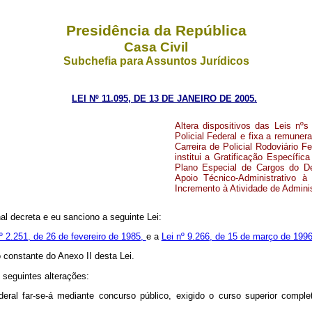
Presidência da República
Casa Civil
Subchefia para Assuntos Jurídicos
LEI Nº 11.095, DE 13 DE JANEIRO DE 2005.
Altera dispositivos das Leis nº
Policial Federal e fixa a remune
Carreira de Policial Rodoviário F
institui a Gratificação Específi
Plano Especial de Cargos do Dep
Apoio Técnico-Administrativo à
Incremento à Atividade de Admini
l decreta e eu sanciono a seguinte Lei:
nº 2.251, de 26 de fevereiro de 1985,
e a
Lei nº 9.266, de 15 de março de 199
o constante do Anexo II desta Lei.
 seguintes alterações:
deral far-se-á mediante concurso público, exigido o curso superior comple