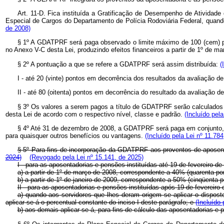
Art. 11-D. Fica instituída a Gratificação de Desempenho de Atividad
Especial de Cargos do Departamento de Polícia Rodoviária Federal, quando
de 2008)
§ 1º A GDATPRF será paga observado o limite máximo de 100 (cem) pon
no Anexo V-C desta Lei, produzindo efeitos financeiros a partir de 1º de m
§ 2º A pontuação a que se refere a GDATPRF será assim distribuída:
(
I - até 20 (vinte) pontos em decorrência dos resultados da avaliação 
II - até 80 (oitenta) pontos em decorrência do resultado da avaliação 
§ 3º Os valores a serem pagos a título de GDATPRF serão calculados m
desta Lei de acordo com o respectivo nível, classe e padrão.
(Incluído pela
§ 4º Até 31 de dezembro de 2008, a GDATPRF será paga em conjunto, d
para quaisquer outros benefícios ou vantagens.
(Incluído pela Lei nº 11.78
§ 5º Para fins de incorporação da GDATPRF aos proventos de aposent
2024)
(Revogado pela Lei nº 15.141, de 2025)
I - para as aposentadorias e pensões instituídas até 19 de fevereiro
a) a partir de 1º de março de 2008, correspondente a 40% (quarenta po
b) a partir de 1º de janeiro de 2009, correspondente a 50% (cinqüenta 
II - para as aposentadorias e pensões instituídas após 19 de fevereiro
a) quando aos servidores que lhes deram origem se aplicar o dispos
aplicar-se-á o percentual constante do inciso I deste parágrafo; e
(Incluído 
b) aos demais aplicar-se-á, para fins de cálculo das aposentadorias e