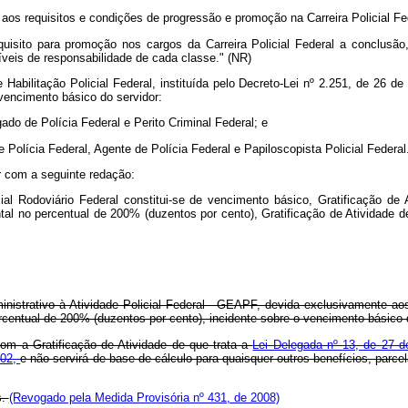
os requisitos e condições de progressão e promoção na Carreira Policial Fe
quisito para promoção nos cargos da Carreira Policial Federal a conclusã
veis de responsabilidade de cada classe." (NR)
 Habilitação Policial Federal, instituída pelo Decreto-Lei nº 2.251, de 26 d
 vencimento básico do servidor:
ado de Polícia Federal e Perito Criminal Federal; e
Polícia Federal, Agente de Polícia Federal e Papiloscopista Policial Federal
ar com a seguinte redação:
al Rodoviário Federal constitui-se de vencimento básico, Gratificação de 
tal no percentual de 200% (duzentos por cento), Gratificação de Atividade 
dministrativo à Atividade Policial Federal - GEAPF, devida exclusivamente 
rcentual de 200% (duzentos por cento), incidente sobre o vencimento básico 
om a Gratificação de Atividade de que trata a
Lei Delegada nº 13, de 27 
002,
e não servirá de base de cálculo para quaisquer outros benefícios, parc
s.
(Revogado pela Medida Provisória nº 431, de 2008)