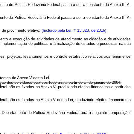
ento de Polícia Rodoviária Federal passa a ser a constante do Anexo III-A,
mento de Polícia Rodoviária Federal passa a ser a constante do Anexo III-A,
s de provimento efetivo:
(Incluído pela Lei nº 13.328, de 2016)
amento e execução de atividades de atendimento ao cidadão e de atividades
 implementação de políticas e à realização de estudos e pesquisas na sua
ses, projetos, levantamentos e controle estatístico relativos aos fenômenos
tantes do Anexo V desta Lei.
ão dos servidores públicos federais, a partir de 1º de janeiro de 2004.
ral são os fixados no Anexo V, produzindo efeitos financeiros a partir das
ral são os fixados no Anexo V desta Lei, produzindo efeitos financeiros a
o Departamento de Polícia Rodoviária Federal terá a seguinte composição: