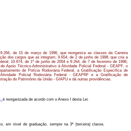
s 9.266, de 15 de março de 1996, que reorganiza as classes da Carreira
ração dos cargos que as integram; 9.654, de 2 de junho de 1998, que cria a
ederal; 10.874, de 1º de junho de 2004 e 9.264, de 7 de fevereiro de 1996;
ca de Apoio Técnico-Administrativo à Atividade Policial Federal - GEAPF, o
artamento de Polícia Rodoviária Federal, a Gratificação Específica de
 Atividade Policial Rodoviária Federal - GEAPRF e a Gratificação de
stração do Patrimônio da União - GIAPU e dá outras providências.
6,
é reorganizada de acordo com o Anexo I desta Lei.
to, em nível de graduação, sempre na 3ª (terceira) classe,