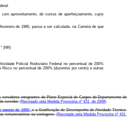
deral.
o, com aproveitamento, de cursos de aperfeiçoamento, cujos
e fevereiro de 1985, passa a ser calculada, na Carreira de que
." (NR)
Atividade Policial Rodoviário Federal no percentual de 200%
de Risco no percentual de 200% (duzentos por cento) e outras
aos servidores integrantes do Plano Especial de Cargos do Departamento de
do servidor.
(Revogado pela Medida Provisória nº 431, de 2008)
de agosto de 1992,
e a Gratificação de Desempenho de Atividade Técnico-
elas remuneratórias ou vantagens.
(Revogado pela Medida Provisória nº 431,