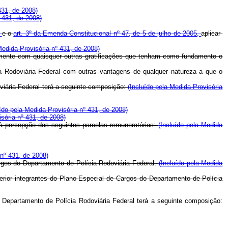
431, de 2008)
º 431, de 2008)
,
e o
art. 3º da Emenda Constitucional nº 47, de 5 de julho de 2005,
aplicar-
Medida Provisória nº 431, de 2008)
mente com quaisquer outras gratificações que tenham como fundamento o
 Rodoviária Federal com outras vantagens de qualquer natureza a que o
oviária Federal terá a seguinte composição:
(Incluído pela Medida Provisória
uído pela Medida Provisória nº 431, de 2008)
isória nº 431, de 2008)
s à percepção das seguintes parcelas remuneratórias:
(Incluído pela Medida
 nº 431, de 2008)
argos do Departamento de Polícia Rodoviária Federal.
(Incluído pela Medida
perior integrantes do Plano Especial de Cargos do Departamento de Polícia
o Departamento de Polícia Rodoviária Federal terá a seguinte composição: