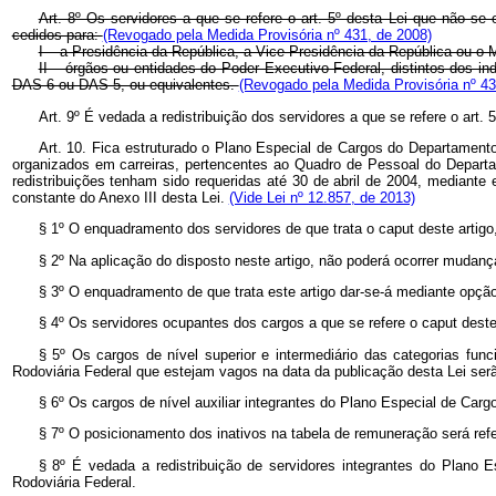
Art. 8º Os servidores a que se refere o art. 5º desta Lei que não s
cedidos para:
(Revogado pela Medida Provisória nº 431, de 2008)
I – a Presidência da República, a Vice-Presidência da República ou o M
II – órgãos ou entidades do Poder Executivo Federal, distintos dos i
DAS 6 ou DAS 5, ou equivalentes.
(Revogado pela Medida Provisória nº 43
Art. 9º É vedada a redistribuição dos servidores a que se refere o art. 5
Art. 10. Fica estruturado o Plano Especial de Cargos do Departamento
organizados em carreiras, pertencentes ao Quadro de Pessoal do Departa
redistribuições tenham sido requeridas até 30 de abril de 2004, mediante 
constante do Anexo III desta Lei.
(Vide Lei nº 12.857, de 2013)
§ 1º O enquadramento dos servidores de que trata o caput deste artigo
§ 2º Na aplicação do disposto neste artigo, não poderá ocorrer mudança
§ 3º O enquadramento de que trata este artigo dar-se-á mediante opção i
§ 4º Os servidores ocupantes dos cargos a que se refere o caput deste 
§ 5º Os cargos de nível superior e intermediário das categorias func
Rodoviária Federal que estejam vagos na data da publicação desta Lei ser
§ 6º Os cargos de nível auxiliar integrantes do Plano Especial de Car
§ 7º O posicionamento dos inativos na tabela de remuneração será re
§ 8º É vedada a redistribuição de servidores integrantes do Plano 
Rodoviária Federal.