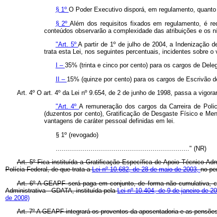
§ 1º
O Poder Executivo disporá, em regulamento, quanto a
§ 2º
Além dos requisitos fixados em regulamento, é re
conteúdos observarão a complexidade das atribuições e os ní
"Art. 5º
A partir de 1º de julho de 2004, a Indenização de
trata esta Lei, nos seguintes percentuais, incidentes sobre o
I –
35% (trinta e cinco por cento) para os cargos de Deleg
II –
15% (quinze por cento) para os cargos de Escrivão de 
Art. 4º O art. 4º da Lei nº 9.654, de 2 de junho de 1998, passa a vigor
"Art. 4º
A remuneração dos cargos da Carreira de Polici
(duzentos por cento), Gratificação de Desgaste Físico e Men
vantagens de caráter pessoal definidas em lei.
§ 1º (revogado)
....................................................................." (NR)
Art. 5º Fica instituída a Gratificação Específica de Apoio Técnico-A
Polícia Federal, de que trata a
Lei nº 10.682, de 28 de maio de 2003,
no pe
Art. 6º A GEAPF será paga em conjunto, de forma não cumulativa, c
Administrativa - GDATA, instituída pela
Lei nº 10.404, de 9 de janeiro de 2
de 2008)
Art. 7º A GEAPF integrará os proventos da aposentadoria e as pensõe