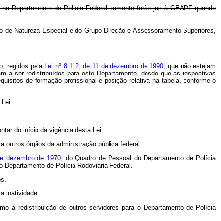
argo no Departamento de Polícia Federal somente farão jus à GEAPF quando
ssão de Natureza Especial e do Grupo-Direção e Assessoramento Superiores,
o, regidos pela
Lei nº 8.112, de 11 de dezembro de 1990,
que não estejam
m a ser redistribuídos para este Departamento, desde que as respectivas
quisitos de formação profissional e posição relativa na tabela, conforme o
 Lei.
ntar do início da vigência desta Lei.
a outros órgãos da administração pública federal.
 de dezembro de 1970,
do Quadro de Pessoal do Departamento de Polícia
o Departamento de Polícia Rodoviária Federal.
os.
 inatividade.
mo a redistribuição de outros servidores para o Departamento de Polícia