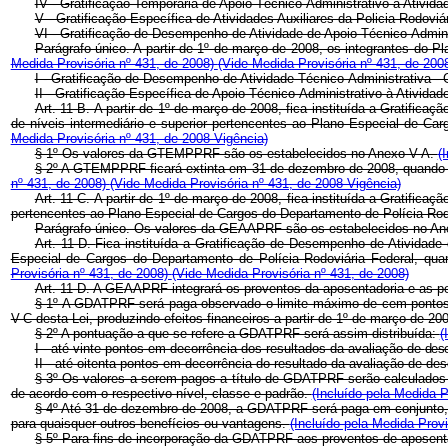
IV - Gratificação Temporária de Apoio Técnico-Administrativo à Ativid
V - Gratificação Específica de Atividades Auxiliares da Policia Rodovi
VI - Gratificação de Desempenho de Atividade de Apoio Técnico-Admin
Parágrafo único. A partir de 1º de março de 2008, os integrantes do 
Medida Provisória nº 431, de 2008)
(Vide Medida Provisória nº 431, de 200
I - Gratificação de Desempenho de Atividade Técnico-Administrativa -
II - Gratificação Específica de Apoio Técnico-Administrativo à Atividad
Art. 11-B.
A partir de 1º de março de 2008, fica instituída a Gratifica
de níveis intermediário e superior pertencentes ao Plano Especial de Ca
Medida Provisória nº 431, de 2008 Vigência)
§ 1º Os valores da GTEMPPRF são os estabelecidos no Anexo V-A.
(
§ 2º A GTEMPPRF ficará extinta em 31 de dezembro de 2008, quando o s
nº 431, de 2008)
(Vide Medida Provisória nº 431, de 2008 Vigência)
Art. 11-C.
A partir de 1º de março de 2008, fica instituída a Gratifica
pertencentes ao Plano Especial de Cargos do Departamento de Polícia Rod
Parágrafo único. Os valores da GEAAPRF são os estabelecidos no Anex
Art. 11-D.
Fica instituída a Gratificação de Desempenho de Atividade
Especial de Cargos do Departamento de Polícia Rodoviária Federal, quan
Provisória nº 431, de 2008)
(Vide Medida Provisória nº 431, de 2008)
Art. 11-D. A GEAAPRF integrará os proventos da aposentadoria e as 
§ 1º A GDATPRF será paga observado o limite máximo de cem pontos e 
V-C desta Lei, produzindo efeitos financeiros a partir de 1º de março de 20
§ 2º A pontuação a que se refere a GDATPRF será assim distribuída:
(
I - até vinte pontos em decorrência dos resultados da avaliação de
des
II - até oitenta pontos em decorrência do resultado da avaliação de de
§ 3º Os valores a serem pagos a título de GDATPRF serão calculados m
de acordo com o respectivo nível, classe e padrão.
(Incluído pela Medida P
§ 4º Até 31 de dezembro de 2008, a GDATPRF será paga em conjunto, d
para quaisquer outros benefícios ou vantagens.
(Incluído pela Medida Provi
§ 5º Para fins de incorporação da GDATPRF aos proventos de aposenta