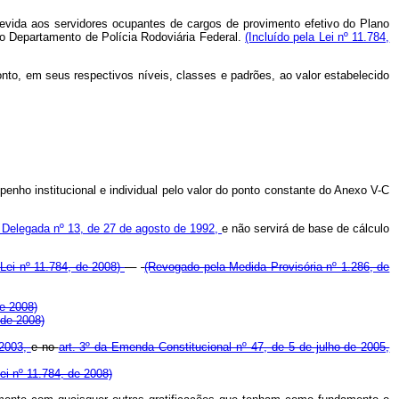
devida aos servidores ocupantes de cargos de provimento efetivo do Plano
no Departamento de Polícia Rodoviária Federal.
(Incluído pela Lei nº 11.784,
to, em seus respectivos níveis, classes e padrões, ao valor estabelecido
nho institucional e individual pelo valor do ponto constante do Anexo V-C
 Delegada nº 13, de 27 de agosto de 1992,
e não servirá de base de cálculo
 Lei nº 11.784, de 2008)
(Revogado pela Medida Provisória nº 1.286, de
de 2008)
 de 2008)
 2003,
e no
art. 3º da Emenda Constitucional nº 47, de 5 de julho de 2005,
Lei nº 11.784, de 2008)