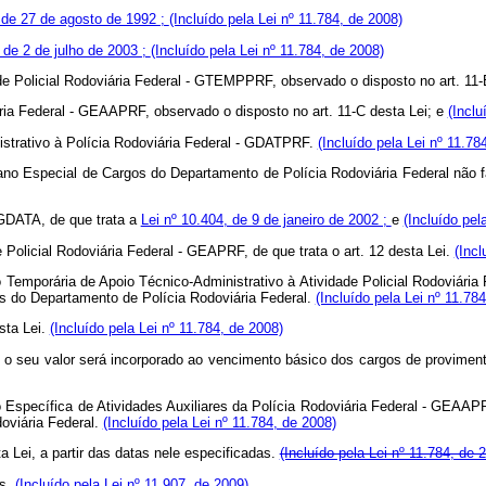
 de 27 de agosto de 1992 ;
(Incluído pela Lei nº 11.784, de 2008)
 de 2 de julho de 2003 ;
(Incluído pela Lei nº 11.784, de 2008)
ade Policial Rodoviária Federal - GTEMPPRF, observado o disposto no art. 11-
ária Federal - GEAAPRF, observado o disposto no art. 11-C desta Lei; e
(Inclu
istrativo à Polícia Rodoviária Federal - GDATPRF.
(Incluído pela Lei nº 11.78
Plano Especial de Cargos do Departamento de Polícia Rodoviária Federal não 
 GDATA, de que trata a
Lei nº 10.404, de 9 de janeiro de 2002 ;
e
(Incluído pel
e Policial Rodoviária Federal - GEAPRF, de que trata o art. 12 desta Lei.
(Incl
ação Temporária de Apoio Técnico-Administrativo à Atividade Policial Rodoviár
os do Departamento de Polícia Rodoviária Federal.
(Incluído pela Lei nº 11.78
sta Lei.
(Incluído pela Lei nº 11.784, de 2008)
seu valor será incorporado ao vencimento básico dos cargos de provimento
ação Específica de Atividades Auxiliares da Polícia Rodoviária Federal - GEAA
oviária Federal.
(Incluído pela Lei nº 11.784, de 2008)
Lei, a partir das datas nele especificadas.
(Incluído pela Lei nº 11.784, de 
es.
(Incluído pela Lei nº 11.907, de 2009)