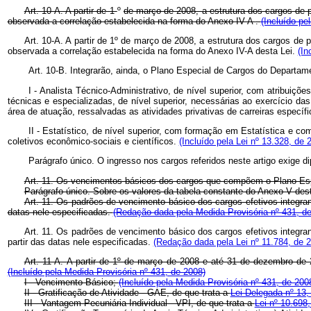
Art. 10-A. A partir de 1
º
de março de 2008, a estrutura dos cargos de p
observada a correlação estabelecida na forma do
Anexo IV-A
.
(Incluído pe
Art. 10-A. A partir de 1º de março de 2008, a estrutura dos cargos de 
observada a correlação estabelecida na forma do Anexo IV-A desta Lei.
(In
Art. 10-B. Integrarão, ainda, o Plano Especial de Cargos do Departame
I - Analista Técnico-Administrativo, de nível superior, com atribui
técnicas e especializadas, de nível superior, necessárias ao exercício 
área de atuação, ressalvadas as atividades privativas de carreiras específ
II - Estatístico, de nível superior, com formação em Estatística e co
coletivos econômico-sociais e científicos.
(Incluído pela Lei nº 13.328, de 
Parágrafo único. O ingresso nos cargos referidos neste artigo exige 
Art. 11. Os vencimentos básicos dos cargos que compõem o Plano Espe
Parágrafo único. Sobre os valores da tabela constante do Anexo V desta 
Art. 11. Os padrões de vencimento básico dos cargos efetivos integran
datas nele especificadas.
(Redação dada pela Medida Provisória nº 431, d
Art. 11. Os padrões de vencimento básico dos cargos efetivos integra
partir das datas nele especificadas.
(Redação dada pela Lei nº 11.784, de 
Art. 11-A.
A partir de 1º de março de 2008 e até 31 de dezembro de 2
(Incluído pela Medida Provisória nº 431, de 2008)
I - Vencimento Básico;
(Incluído pela Medida Provisória nº 431, de 200
II - Gratificação de Atividade - GAE, de que trata a
Lei Delegada nº 13,
III - Vantagem Pecuniária Individual - VPI, de que trata a
Lei nº 10.698,