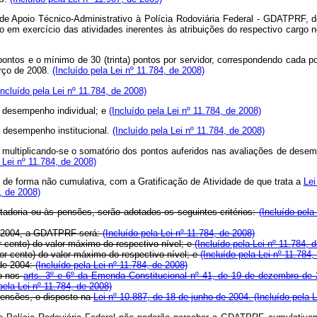
e de Apoio Técnico-Administrativo à Polícia Rodoviária Federal - GDATPRF, 
 em exercício das atividades inerentes às atribuições do respectivo cargo 
tos e o mínimo de 30 (trinta) pontos por servidor, correspondendo cada pon
arço de 2008.
(Incluído pela Lei nº 11.784, de 2008)
Incluído pela Lei nº 11.784, de 2008)
de desempenho individual; e
(Incluído pela Lei nº 11.784, de 2008)
de desempenho institucional.
(Incluído pela Lei nº 11.784, de 2008)
ultiplicando-se o somatório dos pontos auferidos nas avaliações de desempe
 Lei nº 11.784, de 2008)
e forma não cumulativa, com a Gratificação de Atividade de que trata a
Lei
4, de 2008)
adoria ou às pensões, serão adotados os seguintes critérios:
(Incluído pela
 de 2004, a GDATPRF será:
(Incluído pela Lei nº 11.784, de 2008)
r cento) do valor máximo do respectivo nível; e
(Incluído pela Lei nº 11.784, 
por cento) do valor máximo do respectivo nível; e
(Incluído pela Lei nº 11.784,
 de 2004:
(Incluído pela Lei nº 11.784, de 2008)
to nos
arts. 3º e 6º da Emenda Constitucional nº 41, de 19 de dezembro de
pela Lei nº 11.784, de 2008)
 pensões, o disposto na
Lei nº 10.887, de 18 de junho de 2004.
(Incluído pela 