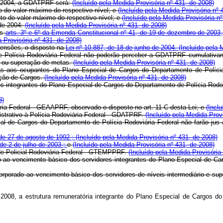
 de 2004, a GDATPRF será:
(Incluído pela Medida Provisória nº 431, de 2008)
to do valor máximo do respectivo nível; e
(Incluído pela Medida Provisória nº 
ento do valor máximo do respectivo nível; e
(Incluído pela Medida Provisória n
 de 2004:
(Incluído pela Medida Provisória nº 431, de 2008)
os
arts. 3º e 6º da Emenda Constitucional nº 41, de 19 de dezembro de 2003
a Provisória nº 431, de 2008)
 pensões, o disposto na
Lei nº 10.887, de 18 de junho de 2004.
(Incluído pela 
de Polícia Rodoviária Federal não poderão perceber a GDATPRF cumulativa
ão ou superação de metas.
(Incluído pela Medida Provisória nº 431, de 2008)
s aos ocupantes do Plano Especial de Cargos do Departamento de Polícia
cação de Cargos.
(Incluído pela Medida Provisória nº 431, de 2008)
 dos integrantes do Plano Especial de Cargos do Departamento de Polícia Rod
8)
viária Federal - GEAAPRF, observado o disposto no art. 11-C desta Lei; e
(Incl
istrativo à Polícia Rodoviária Federal - GDATPRF.
(Incluído pela Medida Prov
cial de Cargos do Departamento de Polícia Rodoviária Federal não farão ju
 de 27 de agosto de 1992 ;
(Incluído pela Medida Provisória nº 431, de 2008)
 de 2 de julho de 2003 ;
e
(Incluído pela Medida Provisória nº 431, de 2008)
dade Policial Rodoviária Federal - GTEMPPRF.
(Incluído pela Medida Provisória
ado ao vencimento básico dos servidores integrantes do Plano Especial de C
orporado ao vencimento básico dos servidores de níveis intermediário e su
2008, a estrutura remuneratória integrante do Plano Especial de Cargos d