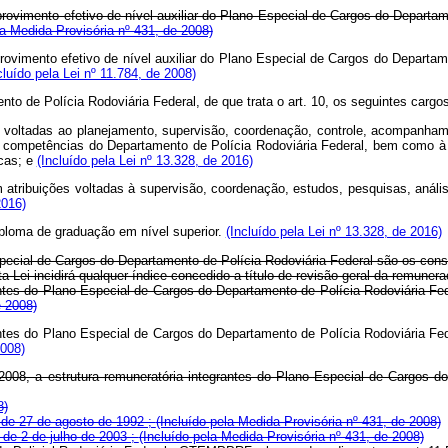
rovimento efetivo de nível auxiliar do Plano Especial de Cargos do Departam
la Medida Provisória nº 431, de 2008)
provimento efetivo de nível auxiliar do Plano Especial de Cargos do Departa
cluído pela Lei nº 11.784, de 2008)
nto de Polícia Rodoviária Federal, de que trata o art. 10, os seguintes cargo
ções voltadas ao planejamento, supervisão, coordenação, controle, acompanh
das competências do Departamento de Polícia Rodoviária Federal, bem como à
icas; e
(Incluído pela Lei nº 13.328, de 2016)
m atribuições voltadas à supervisão, coordenação, estudos, pesquisas, análi
2016)
diploma de graduação em nível superior.
(Incluído pela Lei nº 13.328, de 2016)
cial de Cargos do Departamento de Polícia Rodoviária Federal são os cons
Lei incidirá qualquer índice concedido a título de revisão geral da remuneraç
tes do Plano Especial de Cargos do Departamento de Polícia Rodoviária Fede
e 2008)
ntes do Plano Especial de Cargos do Departamento de Polícia Rodoviária Fede
2008)
008, a estrutura remuneratória integrantes do Plano Especial de Cargos d
8)
 de 27 de agosto de 1992 ;
(Incluído pela Medida Provisória nº 431, de 2008)
 de 2 de julho de 2003 ;
(Incluído pela Medida Provisória nº 431, de 2008)