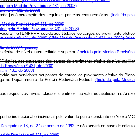
B desta Lei;
(Incluído pela Medida Provisória nº 431, de 2008)
ído pela Medida Provisória nº 431, de 2008)
isória nº 431, de 2008)
farão jus à percepção das seguintes parcelas remuneratórias:
(Incluído pela
a Medida Provisória nº 431, de 2008)
uído pela Medida Provisória nº 431, de 2008)
ia Federal - GTEMPPRF, devida aos titulares de cargos de provimento efetivo
Provisória nº 431, de 2008)
(Vide Medida Provisória nº 431, de 2008)
(Vide
31, de 2008 Vigência)
fetivo de níveis intermediário e superior.
(Incluído pela Medida Provisória
PRF devida aos ocupantes dos cargos de provimento efetivo de nível auxiliar
da Provisória nº 431, de 2008)
ia nº 431, de 2008)
devida aos servidores ocupantes de cargos de provimento efetivo do Plano
rgo no Departamento de Polícia Rodoviária Federal.
(Incluído pela Medida
us respectivos níveis, classes e padrões, ao valor estabelecido no Anexo
nho institucional e individual pelo valor do ponto constante do Anexo V-C
 Delegada nº 13, de 27 de agosto de 1992,
e não servirá de base de cálculo
Medida Provisória nº 431, de 2008)