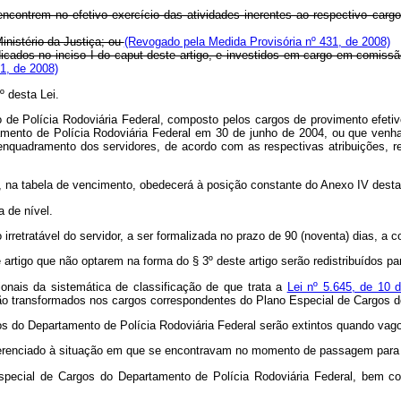
e encontrem no efetivo exercício das atividades inerentes ao respectivo c
inistério da Justiça; ou
(Revogado pela Medida Provisória nº 431, de 2008)
ndicados no inciso I do caput deste artigo, e investidos em cargo em comi
1, de 2008)
º desta Lei.
 de Polícia Rodoviária Federal, composto pelos cargos de provimento efetiv
mento de Polícia Rodoviária Federal em 30 de junho de 2004, ou que venha
enquadramento dos servidores, de acordo com as respectivas atribuições, re
, na tabela de vencimento, obedecerá à posição constante do Anexo IV desta
 de nível.
rretratável do servidor, a ser formalizada no prazo de 90 (noventa) dias, a co
artigo que não optarem na forma do § 3º deste artigo serão redistribuídos par
ionais da sistemática de classificação de que trata a
Lei nº 5.645, de 10
ão transformados nos cargos correspondentes do Plano Especial de Cargos d
gos do Departamento de Polícia Rodoviária Federal serão extintos quando vag
ferenciado à situação em que se encontravam no momento de passagem para a
Especial de Cargos do Departamento de Polícia Rodoviária Federal, bem co