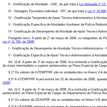
II - Gratificação de Atividade - GAE, de que trata a
Lei Delegada nº 13,
III - Vantagem Pecuniária Individual - VPI, de que trata a
Lei nº 10.698,
IV - Gratificação Temporária de Apoio Técnico-Administrativo à Ativid
V - Gratificação Específica de Atividades Auxiliares da Polícia Rodovi
VI - Gratificação de Desempenho de Atividade de Apoio Técnico-Admin
Parágrafo único. A partir de 1º de março de 2008, os integrantes do 
Lei nº 11.784, de 2008)
I - Gratificação de Desempenho de Atividade Técnico-Administrativa -
II - Gratificação Específica de Apoio Técnico-Administrativo à Atividad
Art. 11-B. A partir de 1º de março de 2008, fica instituída a Gratific
de níveis intermediário e superior pertencentes ao Plano Especial de Carg
§ 1º Os valores da GTEMPPRF são os estabelecidos no Anexo V-A de
§ 2º A GTEMPPRF ficará extinta em 31 de dezembro de 2008, quando o 
2008)
Art. 11-C. A partir de 1º de março de 2008, fica instituída a Gratific
pertencentes ao Plano Especial de Cargos do Departamento de Polícia Rod
§ 1º
Os valores da GEAAPRF são os estabelecidos no Anexo V-B desta 
§ 2º A GEAAPRF integrará os proventos da aposentadoria e as pensõ