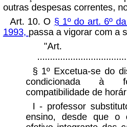
outras despesas correntes, no
Art. 10. O
§ 1º do art. 6º d
1993,
passa a vigorar com a 
"Ar
...................................
§ 1º Excetua-se do d
condicionada à f
compatibilidade de horár
I - professor substitu
ensino, desde que o 