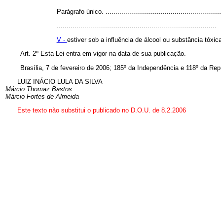
Parágrafo único. ............................................................
.................................................................................
V -
estiver sob a influência de álcool ou substância tóxi
Art. 2º Esta Lei entra em vigor na data de sua publicação.
Brasília, 7 de fevereiro de 2006; 185º da Independência e 118º da Rep
LUIZ INÁCIO LULA DA SILVA
Márcio Thomaz Bastos
Márcio Fortes de Almeida
Este texto não substitui o publicado no D.O.U. de 8.2.2006