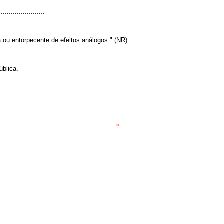
.....................
ca ou entorpecente de efeitos análogos." (NR)
ública.
*