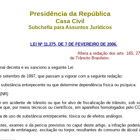
Presidência da República
Casa Civil
Subchefia para Assuntos Jurídicos
LEI Nº 11.275, DE 7 DE FEVEREIRO DE 2006.
Altera a redação dos arts. 165, 2
de Trânsito Brasileiro.
al decreta e eu sanciono a seguinte Lei:
3 de setembro de 1997, que passam a vigorar com a seguinte redação:
er substância entorpecente ou que determine dependência física ou psíquica:
." (NR)
 em acidente de trânsito ou que for alvo de fiscalização de trânsito, sob su
me que, por meios técnicos ou científicos, em aparelhos homologados pelo C
a de uso de substância entorpecente, tóxica ou de efeitos análogos.
stes, exames e da perícia previstos no caput
deste artigo, a infração pode
 sinais de embriaguez, excitação ou torpor, resultantes do consumo de álcool
............