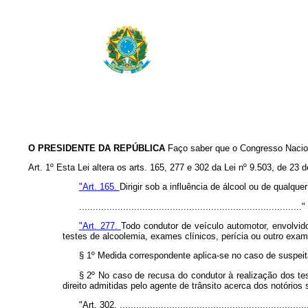
O PRESIDENTE DA REPÚBLICA
Faço saber que o Congresso Nacion
Art. 1º Esta Lei altera os arts. 165, 277 e 302 da Lei nº 9.503, de 2
"Art. 165.
Dirigir sob a influência de álcool ou de qualqu
................................................................................
"Art. 277.
Todo condutor de veículo automotor, envolvido
testes de alcoolemia, exames clínicos, perícia ou outro exa
§ 1º Medida correspondente aplica-se no caso de suspeit
§ 2º No caso de recusa do condutor à realização dos te
direito admitidas pelo agente de trânsito acerca dos notórios
"Art. 302. .....................................................................