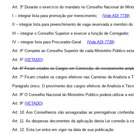
Art. 3º Durante o exercício do mandato no Conselho Nacional do Minis
I – integrar lista para promoção por merecimento;
(Vide ADI 7739)
II – integrar lista para preenchimento de vaga reservada a membro do
III – integrar o Conselho Superior e exercer a função de Corregedor;
IV – integrar lista para Procurador-Geral.
(Vide ADI 7739)
Art. 4º Compete ao Conselho Superior de cada Ministério Público estab
Art. 5º
(VETADO)
Art. 6º Ficam criados os Cargos em Comissão, de recrutamento amplo
Art. 7º Ficam criados os cargos efetivos nas Carreiras de Analista e 
Parágrafo único. O provimento dos cargos efetivos de Analista e Téc
Art. 8º O Conselho Nacional do Ministério Público poderá utilizar a e
Art. 9º
(VETADO)
Art. 10. Aos Conselheiros são asseguradas as prerrogativas conferida
Art. 11. As despesas decorrentes da aplicação desta Lei correrão à co
Art. 12. Esta Lei entra em vigor na data de sua publicação.