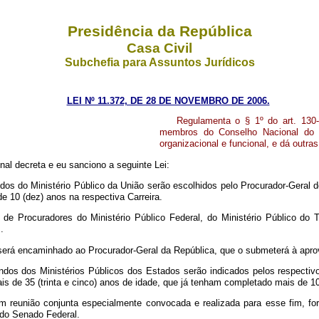
Presidência da República
Casa Civil
Subchefia para Assuntos Jurídicos
LEI Nº 11.372, DE 28 DE NOVEMBRO DE 2006.
Regulamenta o § 1º do art. 130-
membros do Conselho Nacional do Mi
organizacional e funcional, e dá outras
al decreta e eu sanciono a seguinte Lei:
dos do Ministério Público da União serão escolhidos pelo Procurador-Geral 
e 10 (dez) anos na respectiva Carreira.
s de Procuradores do Ministério Público Federal, do Ministério Público do T
.
será encaminhado ao Procurador-Geral da República, que o submeterá à apr
os dos Ministérios Públicos dos Estados serão indicados pelos respectivos 
s de 35 (trinta e cinco) anos de idade, que já tenham completado mais de 10 
m reunião conjunta especialmente convocada e realizada para esse fim, fo
 do Senado Federal.