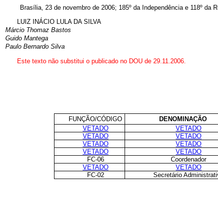
Brasília, 23 de novembro de 2006; 185º da Independência e 118º da R
LUIZ INÁCIO LULA DA SILVA
Márcio Thomaz Bastos
Guido Mantega
Paulo Bernardo Silva
Este texto não substitui o publicado no DOU de 29.11.2006.
FUNÇÃO/CÓDIGO
DENOMINAÇÃO
VETADO
VETADO
VETADO
VETADO
VETADO
VETADO
VETADO
VETADO
FC-06
Coordenador
VETADO
VETADO
FC-02
Secretário Administrat