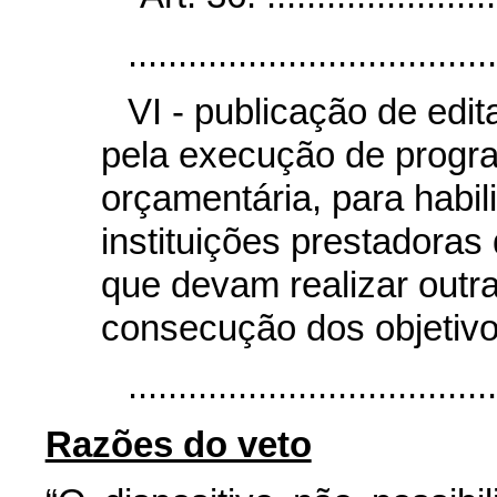
.....................................
VI - publicação de edi
pela execução de progra
orçamentária, para habil
instituições prestadora
que devam realizar outra
consecução dos objetivo
....................................
Razões do veto