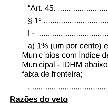
“Art. 45. ........................
§ 1º ..............................
I - ................................
a) 1% (um por cento) e
Municípios com Índice 
Municipal - IDHM abaixo
faixa de fronteira;
....................................
Razões do veto