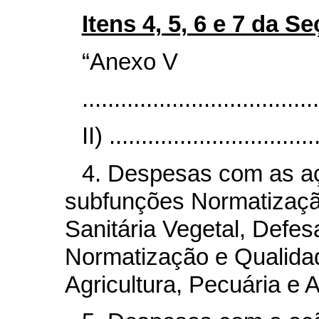
Itens 4, 5, 6 e 7 da S
“Anexo V
.....................................
II) ................................
4. Despesas com as aç
subfunções Normatizaçã
Sanitária Vegetal, Defes
Normatização e Qualidad
Agricultura, Pecuária e 