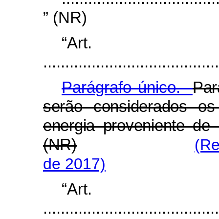
” (NR)
“Ar
........................................
Parágrafo único.
Par
serão considerados os
energia proveniente de l
(NR)
(Re
de 2017)
“Ar
........................................