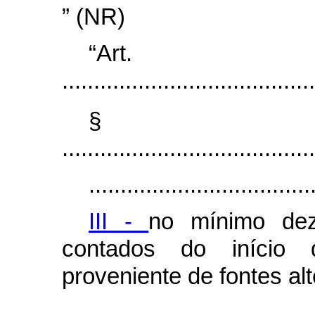
” (NR)
“Ar
........................................
§
........................................
...................................
III -
no mínimo dez
contados do início 
proveniente de fontes alt
...................................