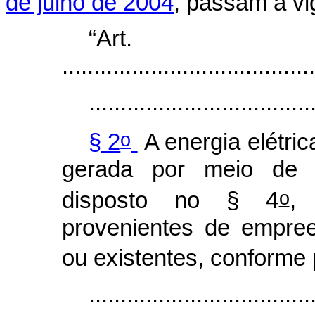
de julho de 2004
, passam a vi
“Ar
........................................
...................................
o
§ 2
A energia elétric
gerada por meio de fo
o
disposto no § 4
,
provenientes de empre
ou existentes, conforme 
...................................