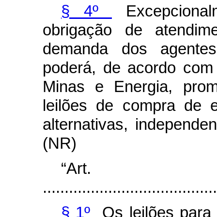
§ 4º
Excepcional
obrigação de atendi
demanda dos agentes
poderá, de acordo com a
Minas e Energia, prom
leilões de compra de e
alternativas, independe
(NR)
“Ar
........................................
§ 1º
Os leilões para 