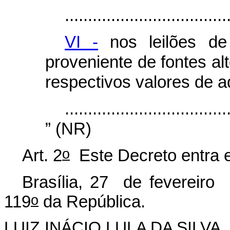
...................................
VI -
nos leilões de 
proveniente de fontes alt
respectivos valores de a
...................................
” (NR)
o
Art. 2
Este Decreto entra e
Brasília, 27 de fevereiro
o
119
da República.
LUIZ INÁCIO LULA DA SILVA