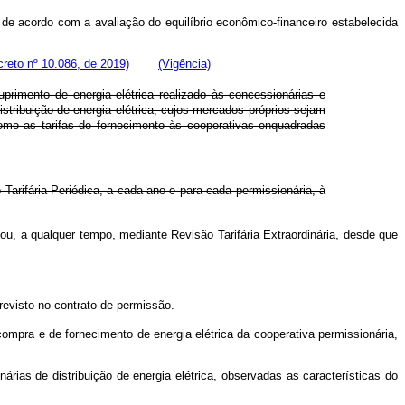
 de acordo com a avaliação do equilíbrio econômico-financeiro estabelecida
reto nº 10.086, de 2019)
(Vigência)
primento de energia elétrica realizado às concessionárias e
istribuição de energia elétrica, cujos mercados próprios sejam
omo as tarifas de fornecimento às cooperativas enquadradas
 Tarifária Periódica, a cada ano e para cada permissionária, à
 ou, a qualquer tempo, mediante Revisão Tarifária Extraordinária, desde que
revisto no contrato de permissão.
 compra e de fornecimento de energia elétrica da cooperativa permissionária,
ias de distribuição de energia elétrica, observadas as características do