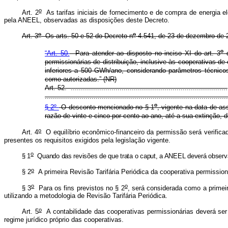
o
Art. 2
As tarifas iniciais de fornecimento e de compra de energia el
pela ANEEL, observadas as disposições deste Decreto.
o
o
Art. 3
Os arts. 50 e 52 do Decreto n
4.541, de 23 de dezembro de 2
o
“Art. 50.
Para atender ao disposto no inciso XI do art. 3
d
permissionárias de distribuição, inclusive às cooperativas de
inferiores a 500 GWh/ano, considerando parâmetros técnico
como autorizadas.” (NR)
Art. 52. .............................................................................
..........................................................................................
o
§ 2º
O desconto mencionado no § 1
, vigente na data de as
razão de vinte e cinco por cento ao ano, até a sua extinção, d
o
Art. 4
O equilíbrio econômico-financeiro da permissão será verificad
presentes os requisitos exigidos pela legislação vigente.
o
§ 1
Quando das revisões de que trata o caput, a ANEEL deverá observar 
o
§ 2
A primeira Revisão Tarifária Periódica da cooperativa permission
o
o
§ 3
Para os fins previstos no § 2
, será considerada como a primeir
utilizando a metodologia de Revisão Tarifária Periódica.
o
Art. 5
A contabilidade das cooperativas permissionárias deverá ser 
regime jurídico próprio das cooperativas.