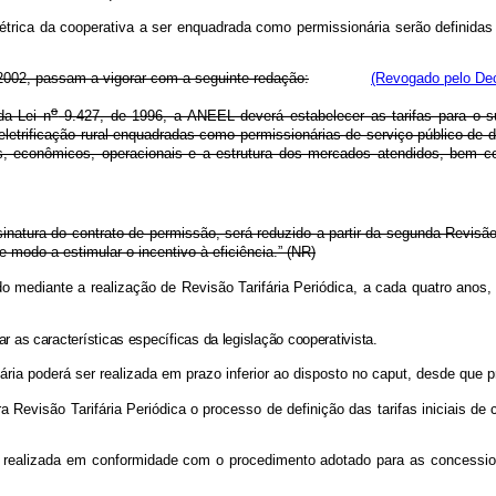
étrica da cooperativa a ser enquadrada como permissionária serão definidas
002, passam a vigorar com a seguinte redação:
(Revogado pelo Dec
o
a Lei n
9.427, de 1996, a ANEEL deverá estabelecer as tarifas para o su
 eletrificação rural enquadradas como permissionárias de serviço público de d
s, econômicos, operacionais e a estrutura dos mercados atendidos, bem c
sinatura do contrato de permissão, será reduzido a partir da segunda Revisão
e modo a estimular o incentivo à eficiência.” (NR)
o mediante a realização de Revisão Tarifária Periódica, a cada quatro anos,
as características específicas da legislação cooperativista.
ária poderá ser realizada em prazo inferior ao disposto no caput, desde que p
a Revisão Tarifária Periódica o processo de definição das tarifas iniciais de
realizada em conformidade com o procedimento adotado para as concessionár