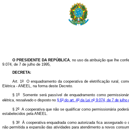
O PRESIDENTE DA REPÚBLICA
, no uso da atribuição que lhe confe
9.074, de 7 de julho de 1995,
DECRETA:
o
Art. 1
O enquadramento da cooperativa de eletrificação rural, como 
Elétrica - ANEEL, na forma deste Decreto.
o
§ 1
Somente será passível de enquadramento como permissionária de
o
o
o
elétrica, ressalvado o disposto no
§ 6
do art. 4
da Lei n
9.074, de 7 de julho 
o
§ 2
A cooperativa que não se qualificar como permissionária poderá 
estabelecidos pela ANEEL.
o
§ 3
À cooperativa enquadrada como autorizada fica assegurado o di
não permitida a expansão das atividades para atendimento a novos consumi