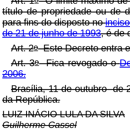
Art. 1
O limite máximo de 
título de propriedade ou de d
para fins do disposto no
inciso
de 21 de junho de 1993
, é de
o
Art. 2
Este Decreto entra e
o
Art. 3
Fica revogado o
De
2006.
Brasília, 11 de outubro de 
da República.
LUIZ INÁCIO LULA DA SILVA
Guilherme Cassel