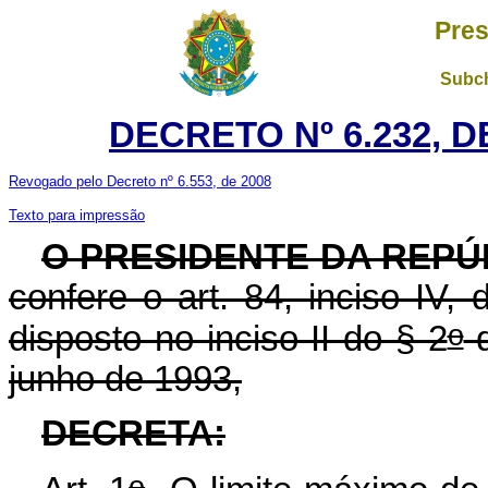
Pres
Subch
DECRETO Nº 6.232, D
Revogado pelo Decreto nº 6.553, de 2008
Texto para impressão
O PRESIDENTE DA REPÚ
confere o art. 84, inciso IV,
o
disposto no inciso II do § 2
d
junho de 1993,
DECRETA:
o