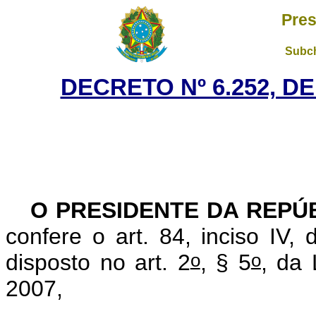
Pres
Subch
DECRETO Nº 6.252, D
O PRESIDENTE DA REPÚ
confere o art. 84, inciso IV,
o
o
disposto no art. 2
, § 5
, da 
2007,