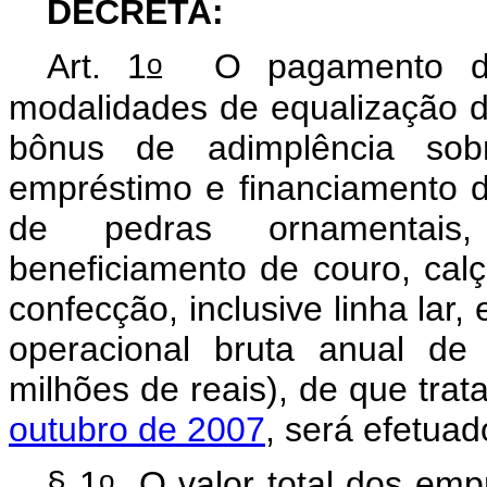
DECRETA:
o
Art. 1
O pagamento da 
modalidades de equalização d
bônus de adimplência sob
empréstimo e financiamento 
de pedras ornamentais,
beneficiamento de couro, calça
confecção, inclusive linha lar
operacional bruta anual de
milhões de reais), de que trat
outubro de 2007
, será efetuad
o
§ 1
O valor total dos empr