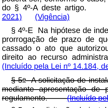
do § 4º-A deste artigo.
2021)
(Vigência)
§ 4º-E Na hipótese de inde
prorrogação de prazo de que
cassado o ato que autorizo
direito ao recurso administra
(Incluído pela Lei nº 14.184, d
o
§ 5
A solicitação de insta
mediante apresentação de p
regulamento.
(Incluído pe