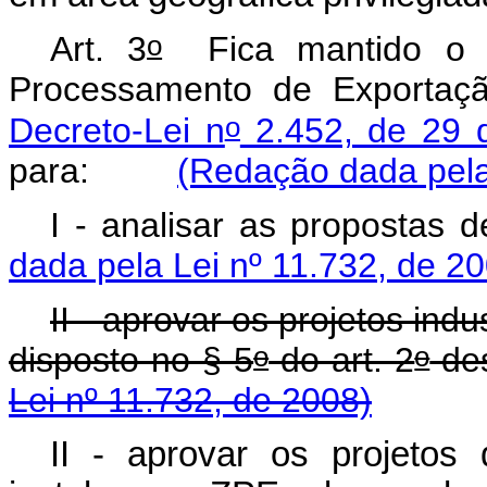
o
Art. 3
Fica mantido o C
Processamento de Exportaç
o
Decreto-Lei n
2.452, de 29 
para:
(Redação dada pela
I - analisar as propos
dada pela Lei nº 11.732, de 2
II - aprovar os projetos ind
o
o
disposto no § 5
do art. 2
de
Lei nº 11.732, de 2008)
II - aprovar os projeto