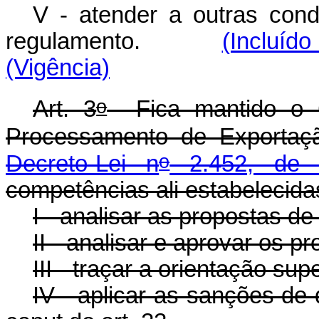
V - atender a outras con
regulamento.
(Incluído
(Vigência)
o
Art. 3
Fica mantido o C
Processamento de Exportaç
o
Decreto-Lei n
2.452, de 
competências ali estabelecida
I - analisar as propostas d
II - analisar e aprovar os pro
III - traçar a orientação sup
IV - aplicar as sanções de q