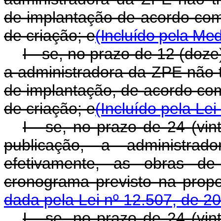
de implantação de acordo com
de criação; e
(Incluído pela Med
I - se, no prazo de 12 (doz
a administradora da ZPE não ti
de implantação, de acordo co
de criação; e
(Incluído pela Lei
I - se, no prazo de 24 (vi
publicação, a administrad
efetivamente, as obras d
cronograma previsto na
dada pela Lei nº 12.507, de 2
I - se, no prazo de 24 (vi