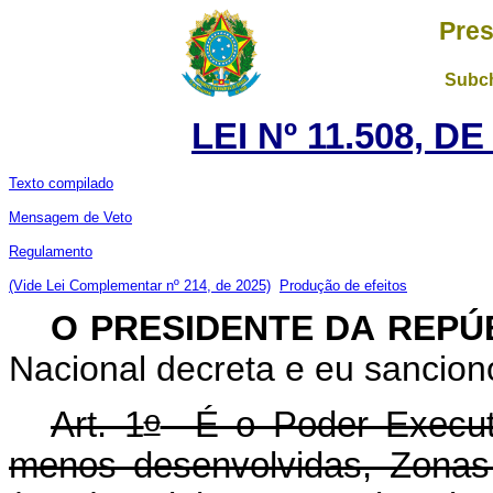
Pres
Subch
LEI Nº 11.508, D
Texto compilado
Mensagem de Veto
Regulamento
(Vide Lei Complementar nº 214, de 2025)
Produção de efeitos
O PRESIDENTE DA REPÚ
Nacional decreta e eu sanciono
o
Art. 1
É o Poder Executiv
menos desenvolvidas, Zonas