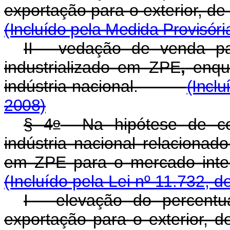
exportação para o exterior, de
(Incluído pela Medida Provisóri
II - vedação de venda p
industrializado em ZPE
,
enqua
indústria nacional.
(Incl
2008)
o
§ 4
Na hipótese de con
indústria nacional relacionad
em ZPE para o mercado i
(Incluído pela Lei nº 11.732, d
I - elevação do percentu
exportação para o exterior, d