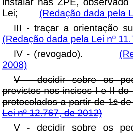
instalar nas ZPE, observado 
Lei;
(Redação dada pela L
III - traçar a orientaç
(Redação dada pela Lei nº 11.
IV - (revogado).
(R
2008)
V - decidir sobre os pe
previstos nos incisos I e II do
o
protocolados a partir de 1
de
Lei nº 12.767, de 2012)
V - decidir sobre os pe