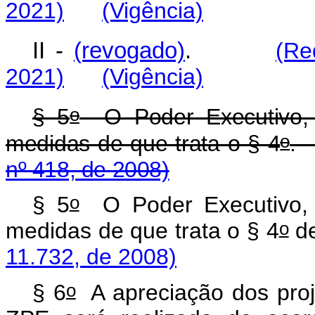
2021)
(Vigência)
II -
(revogado)
.
(Re
2021)
(Vigência)
o
§ 5
O Poder Executivo, 
o
medidas de que trata o § 4
nº 418, de 2008)
o
§ 5
O Poder Executivo, 
o
medidas de que trata o § 4
d
11.732, de 2008)
o
§ 6
A apreciação dos proj