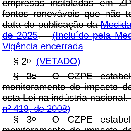
empresas instaladas em ZP
fontes renováveis que não 
data de publicação da
Medida
de 2025
.
(Incluído pela Me
Vigência encerrada
o
§ 2
(VETADO)
o
§ 3
O CZPE estabelec
monitoramento do impacto da
esta Lei na indústria naci
nº 418, de 2008)
o
§ 3
O CZPE estabelec
monitoramento do impacto da