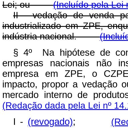
Lei; ou
(Incluído pela Lei
II - vedação de venda p
industrializado em ZPE, enqu
indústria nacional.
(Incluí
§ 4º Na hipótese de con
empresas nacionais não in
empresa em ZPE, o CZPE p
impacto, propor a vedação o
mercado interno de produtos
(Redação dada pela Lei nº 14.
I -
(revogado)
;
(Re