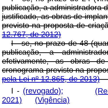
publicação, a administradora d
justificado, as obras de impl
previsto na proposta de 
12.767, de 2012)
I - se, no prazo de 48 (qu
publicação, a administrad
efetivamente, as obras d
cronograma previsto na propos
pela Lei nº 12.865, de 2013)
I -
(revogado);
(Re
2021)
(Vigência)