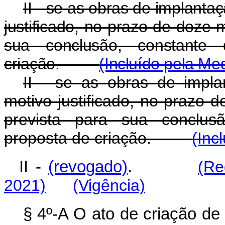
II - se as obras de implant
justificado, no prazo de doze 
sua conclusão, constante
criação.
(Incluído pela Me
II - se as obras de impl
motivo justificado, no prazo 
prevista para sua conclus
proposta de criação.
(Inc
II -
(revogado)
.
(Re
2021)
(Vigência)
§ 4º-A O ato de criação de