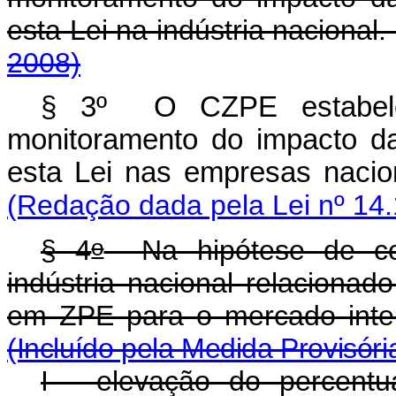
esta Lei na indústria naci
2008)
§ 3º O CZPE estabele
monitoramento do impacto da
esta Lei nas empresas nacio
(Redação dada pela Lei nº 14.
o
§ 4
Na hipótese de con
indústria nacional relacionad
em ZPE para o mercado i
(Incluído pela Medida Provisóri
I - elevação do percentu