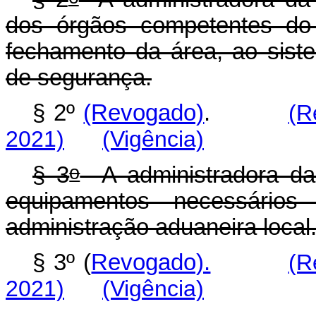
dos órgãos competentes do 
fechamento da área, ao siste
de segurança.
§ 2º
(Revogado)
.
(R
2021)
(Vigência)
o
§ 3
A administradora da
equipamentos necessários
administração aduaneira local
§ 3º (
Revogado).
(R
2021)
(Vigência)