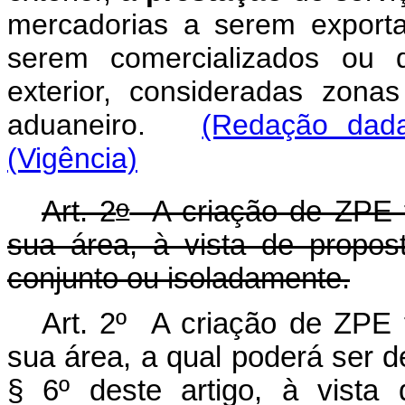
mercadorias a serem export
serem comercializados ou d
exterior, consideradas zonas
aduaneiro.
(Redação dada
(Vigência)
o
Art. 2
A criação de ZPE fa
sua área, à vista de propo
conjunto ou isoladamente.
Art. 2º A criação de ZPE f
sua área, a qual poderá ser 
§ 6º deste artigo, à vista