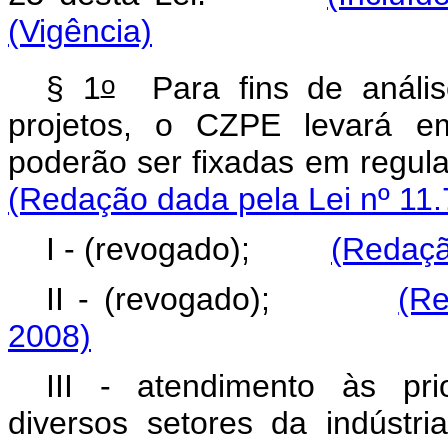
(Vigência)
o
§ 1
Para fins de anális
projetos, o CZPE levará em
poderão ser fixadas em regu
(Redação dada pela Lei nº 11.
I - (revogado);
(Redaçã
II - (revogado);
(Re
2008)
III - atendimento às pr
diversos setores da indústri