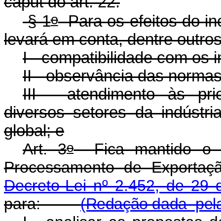
caput
do art. 22.
o
§ 1
Para os efeitos do in
levará em conta, dentre outro
I - compatibilidade com os 
II - observância das normas
III - atendimento às pr
diversos setores da indústri
global; e
o
Art. 3
Fica mantido o C
Processamento de Exportaç
Decreto-Lei nº 2.452, de 29 
para:
(Redação dada pela 