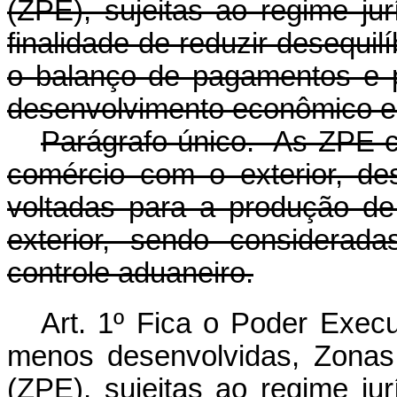
(ZPE), sujeitas ao regime jur
finalidade de reduzir desequil
o balanço de pagamentos e p
desenvolvimento econômico e 
Parágrafo único. As ZPE c
comércio com o exterior, de
voltadas para a produção d
exterior, sendo considerad
controle aduaneiro.
Art. 1º Fica o Poder Execu
menos desenvolvidas, Zonas
(ZPE), sujeitas ao regime jur