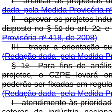
I - analisar as propos
dada pela Medida Provisória n
II - aprovar os projetos ind
o
o
disposto no § 5
do art. 2
Provisória nº 418, de 2008)
III - traçar a orientaç
(Redação dada pela Medida Pro
o
§ 1
Para fins de anális
projetos, o CZPE levará em
poderão ser fixadas em regu
(Redação dada pela Medida Pro
I - atendimento às priorid
setores da indústria nacion