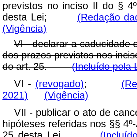
previstos no inciso II do § 4
desta Lei;
(Redação dad
(Vigência)
VI - declarar a caducidade
dos prazos previstos nos inciso
do art. 25.
(Incluído pela 
VI -
(revogado)
;
(Re
2021)
(Vigência)
VII - publicar o ato de ca
hipóteses referidas nos §§ 4º-
25 desta Lei.
(Incluí