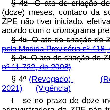
o
§ 4
O ato de criação de
(doze) meses, contado da su
ZPE não tiver iniciado, efeti
acordo com o cronograma prev
o
§ 4
O ato de criação de 
pela Medida Provisória nº 418,
o
§ 4
O ato de criação d
nº 11.732, de 2008)
§ 4º
(Revogado).
(R
2021)
(Vigência)
I - se no prazo de doze m
administradora da ZPE não tiv