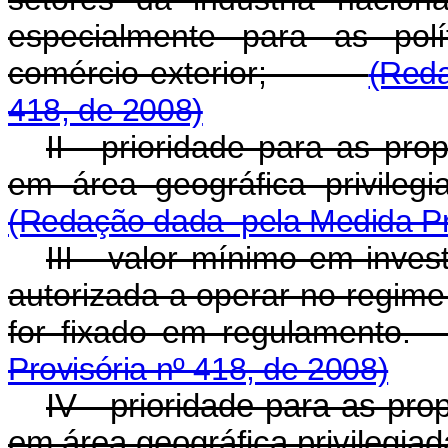
especialmente para as polít
comércio exterior;
(Reda
418, de 2008)
II - prioridade para as pr
em área geográfica priv
(Redação dada pela Medida Pro
III - valor mínimo em inve
autorizada a operar no regime
for fixado em regulam
Provisória nº 418, de 2008)
IV - prioridade para as pr
em área geográfica privilegia