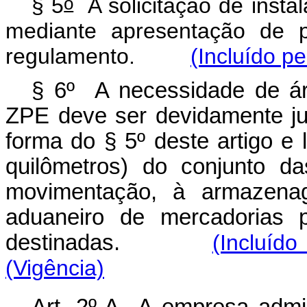
o
§ 5
A solicitação de insta
mediante apresentação de p
regulamento.
(Incluído pe
§ 6º A necessidade de ár
ZPE deve ser devidamente jus
forma do § 5º deste artigo e l
quilômetros) do conjunto d
movimentação, à armazen
aduaneiro de mercadorias p
destinadas.
(Incluíd
(Vigência)
Art. 2º-A A empresa admin