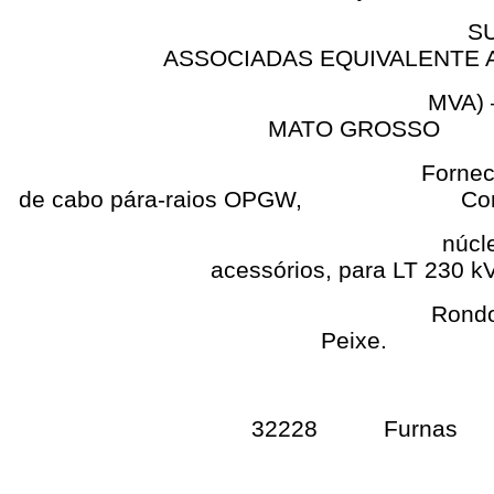
SUBESTAÇ
ASSOCIADAS EQUIVALENTE A
MVA) – NO EST
MATO GROSSO
Fornecimento de
de cabo pára-raios OPGW, Contra
núcleo de 24 fi
acessórios, para LT 230 k
Rondonópolis-Ba
Peixe.
32228 Furnas