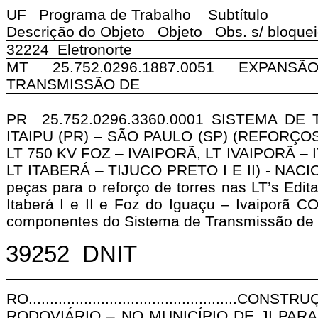
UF Programa de Trabalho Subtítulo
Descrição do Objeto Objeto Obs. s/ bloque
32224 Eletronorte
MT 25.752.0296.1887.0051 EXPANSÃO
TRANSMISSÃO DE
PR 25.752.0296.3360.0001 SISTEMA DE
ITAIPU (PR) – SÃO
PAULO (SP) (REFORÇO
LT 750
KV FOZ – IVAIPORÃ, LT IVAIPORÃ – I
LT ITABERÁ – TIJUCO PRETO I E II) - NAC
peças para o reforço de torres nas LT’s Edita
Itaberá I e II e Foz do Iguaçu – Ivaiporã C
componentes do Sistema de Transmissão de 
39252 DNIT
RO..............................................
RODOVIÁRIO – NO MUNICÍPIO DE JI PARA