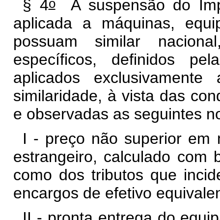
o
§ 4
A suspensão do Impo
aplicada a máquinas, equ
possuam similar nacional
específicos, definidos pe
aplicados exclusivamente
similaridade, à vista das co
e observadas as seguintes n
I - preço não superior em 
estrangeiro, calculado com
como dos tributos que inci
encargos de efetivo equivale
II - pronta entrega do equ