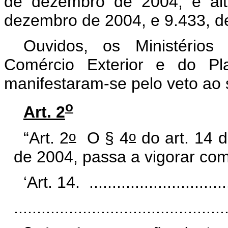
de dezembro de 2004, e alt
dezembro de 2004, e 9.433, de
Ouvidos, os Ministérios
Comércio Exterior e do Pl
manifestaram-se pelo veto ao s
o
Art. 2
o
o
“Art. 2
O § 4
do art. 14 d
de 2004, passa a vigorar co
‘Art. 14. ................................
..............................................