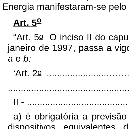
Energia manifestaram-se pelo 
o
Art. 5
o
“Art. 5
O inciso II do
capu
janeiro de 1997, passa a vig
a
e
b:
o
‘Art. 2
........................
.............................................
II - .......................................
a) é obrigatória a previsã
dispositivos equivalente