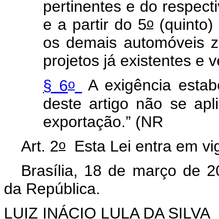
pertinentes e do respec
o
e a partir do 5
(quinto) 
os demais automóveis z
projetos já existentes e 
o
§ 6
A exigência estab
deste artigo não se apl
exportação.” (NR
o
Art. 2
Esta Lei entra em vi
Brasília, 18 de março de 2
da República.
LUIZ INÁCIO LULA DA SILVA