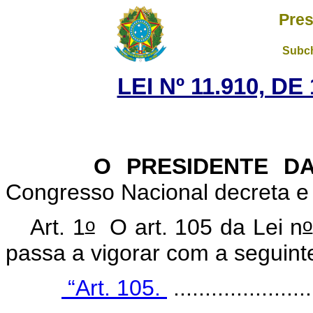
Pres
Subch
LEI Nº 11.910, D
O PRESIDENTE DA
Congresso Nacional decreta e 
o
o
Art. 1
O art. 105 da Lei n
passa a vigorar com a seguin
“Art. 105.
......................