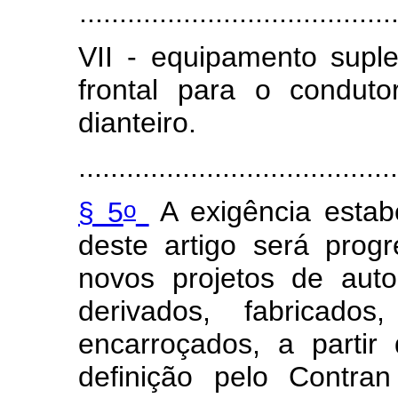
.......................................
VII - equipamento supl
frontal para o condut
dianteiro.
.......................................
o
§ 5
A exigência estab
deste artigo será prog
novos projetos de aut
derivados, fabricado
encarroçados, a partir
definição pelo Contran