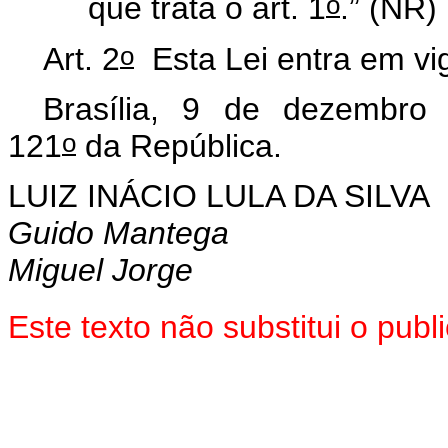
o
que trata o art. 1
.” (NR)
o
Art. 2
Esta Lei entra em vig
Brasília, 9 de dezembro
o
121
da República.
LUIZ INÁCIO LULA DA SILVA
Guido Mantega
Miguel Jorge
Este texto não substitui o pu