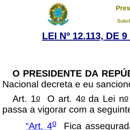
Pres
Subch
LEI Nº 12.113, DE
O PRESIDENTE DA REPÚ
Nacional decreta e eu sanciono
o
o
o
Art. 1
O art. 4
da Lei n
passa a vigorar com a seguint
o
“Art. 4
Fica assegurada