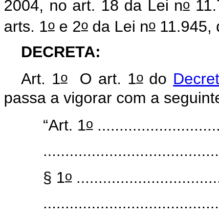
o
2004
, no art. 18 da Lei n
11.
o
o
o
arts. 1
e 2
da Lei n
11.945, 
DECRETA:
o
o
Art. 1
O art. 1
do
Decre
passa a vigorar com a seguin
o
“Art. 1
............................
........................................
o
§ 1
.................................
........................................