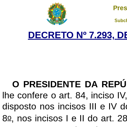
Pres
Subch
DECRETO Nº 7.293, D
O PRESIDENTE DA REPÚ
lhe confere o art. 84, inciso I
disposto nos incisos III e IV d
o
8
, nos incisos I e II do art. 2