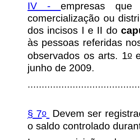
IV -
empresas que 
comercialização ou distr
dos incisos I e II do
cap
às pessoas referidas nos 
o
observados
os arts. 1
e
junho de 2009.
........................................
o
§ 7
Devem ser registra
o saldo controlado duran