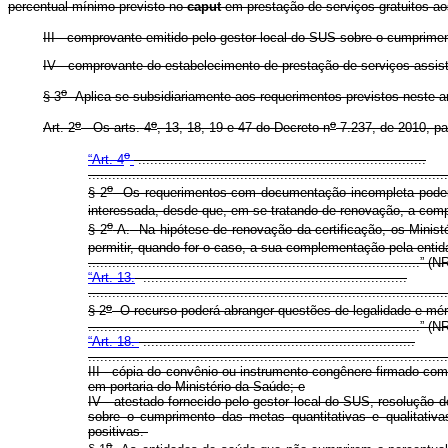
percentual mínimo previsto no
caput
em prestação de serviços gratuitos a
III - comprovante emitido pelo gestor local do SUS sobre o cumprimen
IV - comprovante do estabelecimento de prestação de serviços assist
o
§ 3
Aplica-se subsidiariamente aos requerimentos previstos neste a
o
o
o
Art. 2
Os arts. 4
, 13, 18, 19 e 47 do Decreto n
7.237, de 2010, pa
o
“Art. 4
........................................................................
.........................................................................................
o
§ 2
Os requerimentos com documentação incompleta poderão 
interessada, desde que, em se tratando de renovação, a com
o
§ 2
-A.
Na hipótese de renovação da certificação, os Minist
permitir, quando for o caso, a sua complementação pela entid
...................................................................................” (
“Art. 13.
..................................................................
.........................................................................................
o
§ 2
O recurso poderá abranger questões de legalidade e méri
...................................................................................” (N
“Art. 18.
....................................................................
..........................................................................................
III - cópia do convênio ou instrumento congênere
firmado com 
em portaria do Ministério da Saúde
; e
IV - atestado fornecido pelo gestor local do SUS,
resolução de
sobre o cumprimento das metas quantitativas e qualitativ
positivas.
o