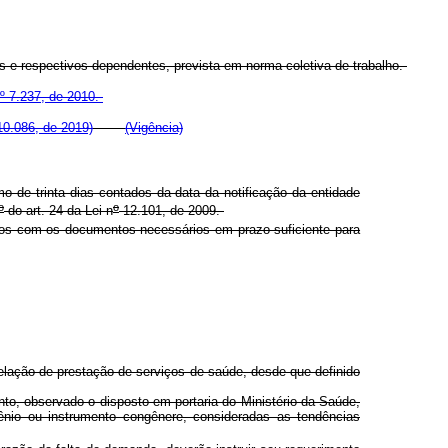
s e respectivos dependentes, prevista em norma coletiva de trabalho.
º 7.237, de 2010.
10.086, de 2019)
(Vigência)
de trinta dias contados da data da notificação da entidade
o
o
do art. 24 da Lei n
12.101, de 2009.
ídos com os documentos necessários em prazo suficiente para
lação de prestação de serviços de saúde, desde que definido
o, observado o disposto em portaria do Ministério da Saúde,
ênio ou instrumento congênere, consideradas as tendências