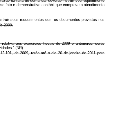
razão da falta de demanda, deverão instruir seu requerimento
sse fato e demonstrativo contábil que comprove o atendimento
nstruir seus requerimentos com os documentos previstos nos
de 2009.
relativa aos exercícios fiscais de 2009 e anteriores, serão
vidades.” (NR)
12.101, de 2009, terão até o dia 20 de janeiro de 2011 para