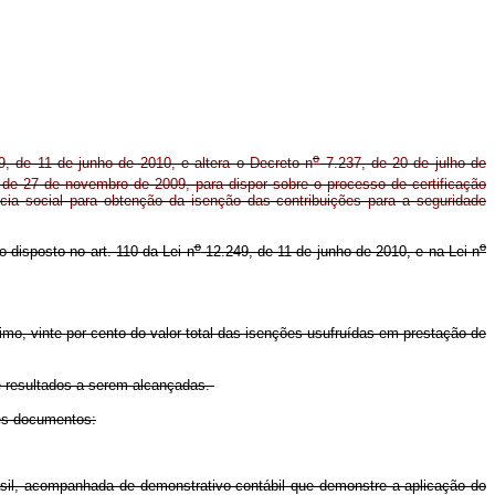
o
, de 11 de junho de 2010, e altera o Decreto n
7.237, de 20 de julho de
de 27 de novembro de 2009, para dispor sobre o processo de certificação
cia social para obtenção da isenção das contribuições para a seguridade
o
o
o disposto no art. 110 da Lei n
12.249, de 11 de junho de 2010, e na Lei n
imo, vinte por cento do valor total das isenções usufruídas em prestação de
e resultados a serem alcançadas.
tes documentos:
asil, acompanhada de demonstrativo contábil que demonstre a aplicação do