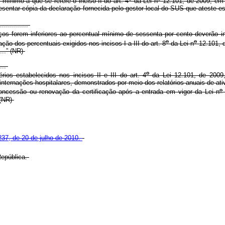
ínimo a que se refere o inciso II do art. 4
da Lei n
12.101, de 2009, em 
esentar cópia da declaração fornecida pelo gestor local do SUS que ateste e
...............
os forem inferiores ao percentual mínimo de sessenta por cento deverão i
o
o
ão dos percentuais exigidos nos incisos I a III do art. 8
da Lei n
12.101, 
.......” (NR)
....
o
os estabelecidos nos incisos II e III do art. 4
da Lei 12.101, de 2009, 
nternações hospitalares, demonstrados por meio dos relatórios anuais de ati
o
ncessão ou renovação da certificação após a entrada em vigor da Lei n
 (NR)
.237, de 20 de julho de 2010.
epública.