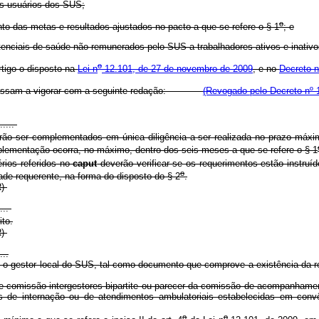
os usuários dos SUS;
o
to das metas e resultados ajustados no pacto a que se refere o § 1
; e
enciais de saúde não remunerados pelo SUS a trabalhadores ativos e inativo
o
rtigo o disposto na
Lei n
12.101, de 27 de novembro de 2009
, e no
Decreto n
ssam a vigorar com a seguinte redação:
(Revogado pelo Decreto nº 
......
ser complementados em única diligência a ser realizada no prazo máximo 
plementação ocorra, no máximo, dentro dos seis meses a que se refere o § 1
érios referidos no
caput
deverão verificar se os requerimentos estão instru
o
ade requerente, na forma do disposto do § 2
.
NR)
....
to.
R)
...
o gestor local do SUS, tal como documento que comprove a existência da re
 comissão intergestores bipartite ou parecer da comissão de acompanhament
as de internação ou de atendimentos ambulatoriais estabelecidas em conv
o
o