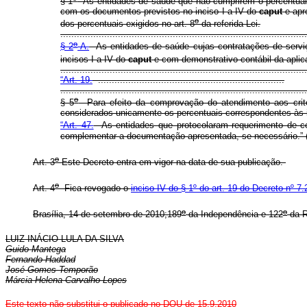
§ 1
As entidades de saúde que não cumprirem o percentual m
com os documentos previstos no inciso I a IV do
caput
e apr
o
dos percentuais exigidos no art. 8
da referida Lei.
.........................................................................................
o
§ 2
-A.
As entidades de saúde cujas contratações de serviç
incisos I a IV do
caput
e com demonstrativo contábil da aplicaç
......................................................................................
“Art. 19.
....................................................................
.........................................................................................
o
§ 5
Para efeito da comprovação do atendimento aos critéri
considerados unicamente os percentuais correspondentes às i
“Art. 47.
As entidades que protocolaram requerimento de co
complementar a documentação apresentada, se necessário.”
o
Art. 3
Este Decreto entra em vigor na data de sua publicação.
o
Art. 4
Fica revogado o
inciso IV do § 1º do art. 19 do Decreto nº 7
o
o
Brasília, 14 de setembro de 2010;189
da Independência e 122
da R
LUIZ INÁCIO LULA DA SILVA
Guido Mantega
Fernando Haddad
José Gomes Temporão
Márcia Helena Carvalho Lopes
Este texto não substitui o publicado no DOU de 15.9.2010