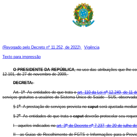
(Revogado pelo Decreto nº 11.252, de 2022)
Vigência
Texto para impressão
O PRESIDENTE DA REPÚBLICA
, no uso das atribuições que lhe con
12.101, de 27 de novembro de 2009,
DECRETA:
o
o
Art. 1
As entidades de que trata o
art. 110 da Lei n
12.249, de 11 d
serviços gratuitos a usuários do Sistema Único de Saúde - SUS, observada
o
§ 1
A prestação de serviços prevista no
caput
será ajustada median
o
§ 2
As entidades de que trata o
caput
deverão protocolar seu reque
o
o
I - aqueles indicados no
art. 3
do Decreto n
7.237, de 20 de julho d
II - as Guias de Recolhimento de FGTS e Informações para a Previd