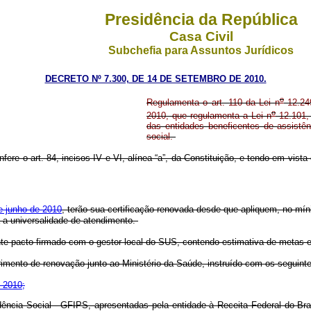
Presidência da República
Casa Civil
Subchefia para Assuntos Jurídicos
DECRETO Nº 7.300, DE 14 DE SETEMBRO DE 2010.
o
Regulamenta o art. 110 da Lei n
12.249
o
2010, que regulamenta a Lei n
12.101, 
das entidades beneficentes de assistên
social.
fere o art. 84, incisos IV e VI, alínea “a”, da Constituição, e tendo em vista 
e junho de 2010
, terão sua certificação renovada desde que apliquem, no mín
 a universalidade de atendimento.
te pacto firmado com o gestor local do SUS, contendo estimativa de metas 
rimento de renovação junto ao Ministério da Saúde, instruído com os seguin
e 2010;
ência Social - GFIPS, apresentadas pela entidade à Receita Federal do Br