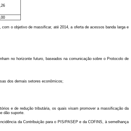
,26
,00
om o objetivo de massificar, até 2014, a oferta de acessos banda larga e
senham no horizonte futuro, baseados na comunicação sobre o Protocolo de
resas dos demais setores econômicos;
órios e de redução tributária, os quais visam promover a massificação da
e dão suporte.
l a incidência da Contribuição para o PIS/PASEP e da COFINS, à semelhança