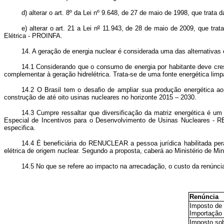
d) alterar o art. 8º da Lei nº 9.648, de 27 de maio de 1998, que trat
e) alterar o art. 21 a Lei n
º
11.943, de 28 de maio de 2009, que trata 
Elétrica - PROINFA.
14. A geração de energia nuclear é considerada uma das alternativas e
14.1 Considerando que o consumo de energia por habitante deve cres
complementar à geração hidrelétrica. Trata-se de uma fonte energética lim
14.2 O Brasil tem o desafio de ampliar sua produção energética ao
construção de até oito usinas nucleares no horizonte 2015 – 2030.
14.3 Cumpre ressaltar que diversificação da matriz energética é um
Especial de Incentivos para o Desenvolvimento de Usinas Nucleares -
especifica.
14.4 É beneficiária do RENUCLEAR a pessoa jurídica habilitada pera
elétrica de origem nuclear. Segundo a proposta, caberá ao Ministério de Min
14.5 No que se refere ao impacto na arrecadação, o custo da renúnc
Renúncia
Imposto de
Importação -
Imposto so