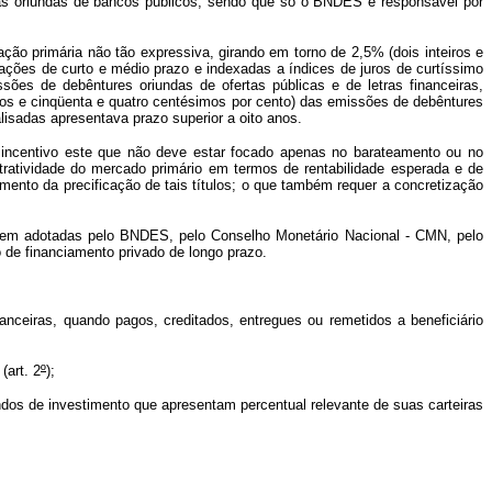
has oriundas de bancos públicos, sendo que só o BNDES é responsável por
ão primária não tão expressiva, girando em torno de 2,5% (dois inteiros e
ações de curto e médio prazo e indexadas a índices de juros de curtíssimo
es de debêntures oriundas de ofertas públicas e de letras financeiras,
ros e cinqüenta e quatro centésimos por cento) das emissões de debêntures
isadas apresentava prazo superior a oito anos.
 incentivo este que não deve estar focado apenas no barateamento ou no
ratividade do mercado primário em termos de rentabilidade esperada e de
ento da precificação de tais títulos; o que também requer a concretização
erem adotadas pelo BNDES, pelo Conselho Monetário Nacional - CMN, pelo
 de financiamento privado de longo prazo.
anceiras, quando pagos, creditados, entregues ou remetidos a beneficiário
(art. 2
º
);
undos de investimento que apresentam percentual relevante de suas carteiras