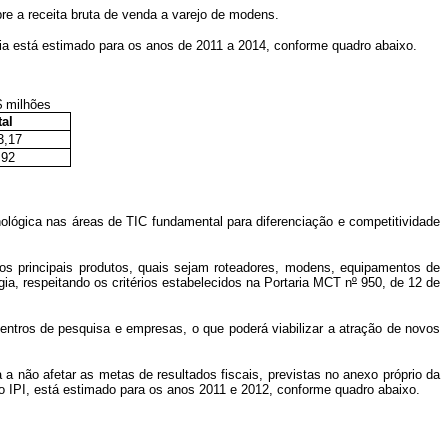
e a receita bruta de venda a varejo de modens.
ria está estimado para os anos de 2011 a 2014, conforme quadro abaixo.
s
tal
3,17
,92
nológica nas áreas de TIC fundamental para diferenciação e competitividade
os principais produtos, quais sejam roteadores, modens, equipamentos de
ia, respeitando os critérios estabelecidos na Portaria MCT n
º
950, de 12 de
centros de pesquisa e empresas, o que poderá viabilizar a atração de novos
 a não afetar as metas de resultados fiscais, previstas no anexo próprio da
do IPI, está estimado para os anos 2011 e 2012, conforme quadro abaixo.