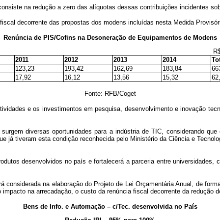
siste na redução a zero das alíquotas dessas contribuições incidentes sobr
 fiscal decorrente das propostas dos modens incluídas nesta Medida Provisó
Renúncia de PIS/Cofins na Desoneração de Equipamentos de Modens
R$ milhõe
2011
2012
2013
2014
To
123,23
193,42
162,69
183,84
66
17,92
16,12
13,56
15,32
62
Fonte: RFB/Coget
 atividades e os investimentos em pesquisa, desenvolvimento e inovação tec
urgem diversas oportunidades para a indústria de TIC, considerando que 
e já tiveram esta condição reconhecida pelo Ministério da Ciência e Tecnolog
odutos desenvolvidos no país e fortalecerá a parceria entre universidades, 
será considerada na elaboração do Projeto de Lei Orçamentária Anual, de forma
ao impacto na arrecadação, o custo da renúncia fiscal decorrente da redução 
Bens de Info. e Automação – c/Tec. desenvolvida no País