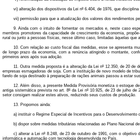
vi) alteração dos dispositivos da Lei n
º
6.404, de 1976, que disciplina 
vii) permissão para que a atualização dos valores dos rendimentos peri
9. Ainda com o intuito de fomentar os mercados e, neste caso espe
membros promotores da capacidade de crescimento da economia, propõe-se
rural ou junto a pessoas físicas, nesse último caso, limitadas àquelas que a
10. Com relação ao custo fiscal das medidas, esse se apresenta mu
de longo prazo da economia, com a renúncia atingindo o montante, conf
primeiros anos após sua adoção.
11. Outra medida proposta é a alteração da Lei n
º
12.350, de 20 de d
empresas esmagadoras de soja. Com a instituição de novo modelo de tributa
farelo de soja destinado à preparação de rações animais passou a estar su
12. Além disso, a presente Medida Provisória monetiza o estoque de 
antiga sistemática prevista no art. 8
º
da Lei n
º
10.925, de 23 de julho de 
setor consigam realizar estes ativos, reduzindo seus custos de produção.
13. Propomos ainda:
a) instituir o Regime Especial de Incentivos para o Desenvolvimen
b) dispor sobre medidas tributárias relacionadas ao Plano Nacional d
c) alterar a Lei n
º
8.248, de 23 de outubro de 1991, com o objetivo d
informática e automação com tecnologia desenvolvida no País.