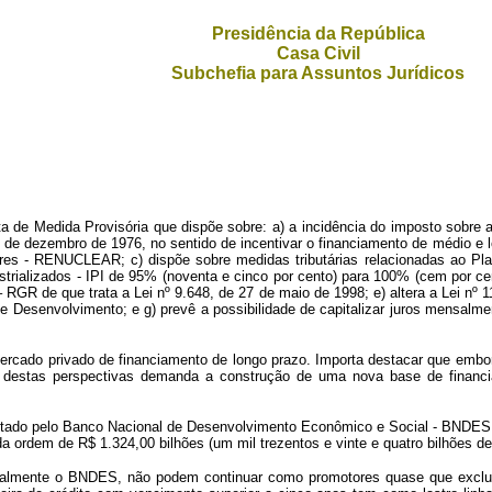
Presidência da República
Casa Civil
Subchefia para Assuntos Jurídicos
P
de Medida Provisória que dispõe sobre: a) a incidência do imposto sobre a 
 de dezembro de 1976, no sentido de incentivar o financiamento de médio e lo
es - RENUCLEAR; c) dispõe sobre medidas tributárias relacionadas ao Plan
strializados - IPI de 95% (noventa e cinco por cento) para 100% (cem por c
RGR de que trata a Lei nº 9.648, de 27 de maio de 1998; e) altera a Lei nº 1
 Desenvolvimento; e g) prevê a possibilidade de capitalizar juros mensalm
mercado privado de financiamento de longo prazo. Importa destacar que embo
 destas perspectivas demanda a construção de uma nova base de financi
itado pelo Banco Nacional de Desenvolvimento Econômico e Social - BNDES, i
ordem de R$ 1.324,00 bilhões (um mil trezentos e vinte e quatro bilhões de 
cipalmente o BNDES, não podem continuar como promotores quase que exclus