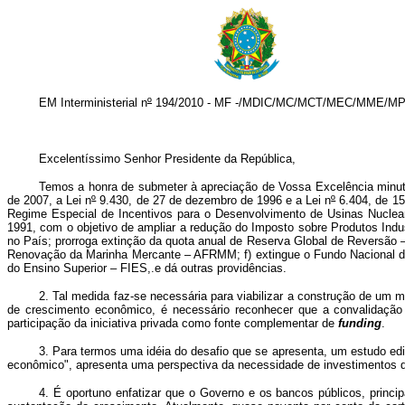
EM Interministerial n
º
194/2010 - MF -/MDIC/MC/MCT/MEC/MME/M
Excelentíssimo Senhor Presidente da República,
Temos a honra de submeter à apreciação de Vossa Excelência minuta 
de 2007, a Lei n
º
9.430, de 27 de dezembro de 1996 e a Lei n
º
6.404, de 15
Regime Especial de Incentivos para o Desenvolvimento de Usinas Nuclear
1991, com o objetivo de ampliar a redução do Imposto sobre Produtos Indu
no País; prorroga extinção da quota anual de Reserva Global de Reversão – 
Renovação da Marinha Mercante – AFRMM; f) extingue o Fundo Nacional de
do Ensino Superior – FIES,.e dá outras providências.
2. Tal medida faz-se necessária para viabilizar a construção de um 
de crescimento econômico, é necessário reconhecer que a convalidação
participação da iniciativa privada como fonte complementar de
funding
.
3. Para termos uma idéia do desafio que se apresenta, um estudo ed
econômico", apresenta uma perspectiva da necessidade de investimentos da 
4. É oportuno enfatizar que o Governo e os bancos públicos, prin