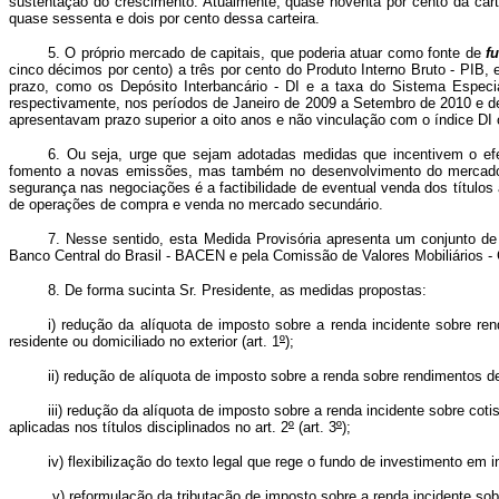
sustentação do crescimento. Atualmente, quase noventa por cento da car
quase sessenta e dois por cento dessa carteira.
5. O próprio mercado de capitais, que poderia atuar como fonte de
f
cinco décimos por cento) a três por cento do Produto Interno Bruto - PIB
prazo, como os Depósito Interbancário - DI e a taxa do Sistema Especi
respectivamente, nos períodos de Janeiro de 2009 a Setembro de 2010 e de
apresentavam prazo superior a oito anos e não vinculação com o índice DI 
6. Ou seja, urge que sejam adotadas medidas que incentivem o ef
fomento a novas emissões, mas também no desenvolvimento do mercado sec
segurança nas negociações é a factibilidade de eventual venda dos título
de operações de compra e venda no mercado secundário.
7. Nesse sentido, esta Medida Provisória apresenta um conjunto 
Banco Central do Brasil - BACEN e pela Comissão de Valores Mobiliários - 
8. De forma sucinta Sr. Presidente, as medidas propostas:
i) redução da alíquota de imposto sobre a renda incidente sobre ren
residente ou domiciliado no exterior (art. 1
º
);
ii) redução de alíquota de imposto sobre a renda sobre rendimentos de 
iii) redução da alíquota de imposto sobre a renda incidente sobre co
aplicadas nos títulos disciplinados no art. 2
º
(art. 3
º
);
iv) flexibilização do texto legal que rege o fundo de investimento em in
v) reformulação da tributação de imposto sobre a renda incidente sobr