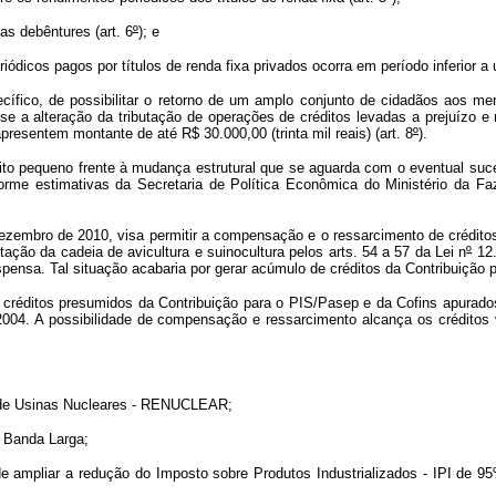
as debêntures (art. 6
º
); e
ódicos pagos por títulos de renda fixa privados ocorra em período inferior a 
cífico, de possibilitar o retorno de um amplo conjunto de cidadãos aos m
 a alteração da tributação de operações de créditos levadas a prejuízo e 
presentem montante de até R$ 30.000,00 (trinta mil reais) (art. 8
º
).
ito pequeno frente à mudança estrutural que se aguarda com o eventual suc
orme estimativas da Secretaria de Política Econômica do Ministério da F
ezembro de 2010, visa permitir a compensação e o ressarcimento de crédito
ção da cadeia de avicultura e suinocultura pelos arts. 54 a 57 da Lei n
º
12.
spensa. Tal situação acabaria por gerar acúmulo de créditos da Contribuição
créditos presumidos da Contribuição para o PIS/Pasep e da Cofins apurados 
2004. A possibilidade de compensação e ressarcimento alcança os créditos 
to de Usinas Nucleares - RENUCLEAR;
e Banda Larga;
e ampliar a redução do Imposto sobre Produtos Industrializados - IPI de 9