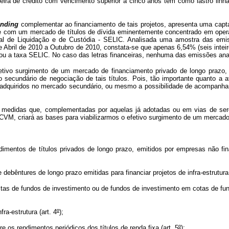
teira de crédito com vencimento superior a cinco anos tem como lastro lin
unding
complementar ao financiamento de tais projetos, apresenta uma captaç
, e com um mercado de títulos de dívida eminentemente concentrado em oper
al de Liquidação e de Custódia - SELIC. Analisada uma amostra das emissõ
 Abril de 2010 a Outubro de 2010, constata-se que apenas 6,54% (seis intei
ou a taxa SELIC. No caso das letras financeiras, nenhuma das emissões anal
etivo surgimento de um mercado de financiamento privado de longo prazo,
undário de negociação de tais títulos. Pois, tão importante quanto a at
s adquiridos no mercado secundário, ou mesmo a possibilidade de acompanham
de medidas que, complementadas por aquelas já adotadas ou em vias de s
CVM, criará as bases para viabilizarmos o efetivo surgimento de um mercado
dimentos de títulos privados de longo prazo, emitidos por empresas não fin
debêntures de longo prazo emitidas para financiar projetos de infra-estrutura 
tistas de fundos de investimento ou de fundos de investimento em cotas de f
fra-estrutura (art. 4
º
);
e os rendimentos periódicos dos títulos de renda fixa (art. 5
º
);