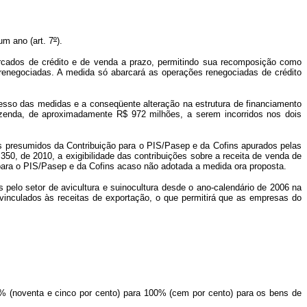
um ano (art. 7
º
).
ercados de crédito e de venda a prazo, permitindo sua recomposição como
renegociadas. A medida só abarcará as operações renegociadas de crédito
esso das medidas e a conseqüente alteração na estrutura de financiamento
azenda, de aproximadamente R$ 972 milhões, a serem incorridos nos dois
s presumidos da Contribuição para o PIS/Pasep e da Cofins apurados pelas
350, de 2010, a exigibilidade das contribuições sobre a receita de venda de
 para o PIS/Pasep e da Cofins acaso não adotada a medida ora proposta.
pelo setor de avicultura e suinocultura desde o ano-calendário de 2006 na
vinculados às receitas de exportação, o que permitirá que as empresas do
5% (noventa e cinco por cento) para 100% (cem por cento) para os bens de