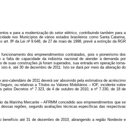
tos e para a modernização do setor elétrico, contribuindo também para a
icidade nos Municípios de vários estados brasileiros como Santa Catarina,
o art. 8
º
da Lei n
º
9.648, de 27 de maio de 1998, prevê a extinção da RGR
m funcionamento dos empreendimentos contratados, pois o pioneirismo dos
a falta de capacidade da indústria nacional de atender à demanda por
o de suas construções já foram superados, sua entrada em operação torna-
sto é, até 30 de dezembro de 2011. Isto se dará por meio da alteração do
 ano-calendário de 2011 deverá ser absorvido pela estimativa de acréscimo
eguro, ou relativas a Títulos ou Valores Mobiliários – IOF, incidente sobre
as pelos Decretos nº 7.323, de 4 de outubro de 2010, e nº 7.330, de 18 de
ovação da Marinha Mercante – AFRMM concedido aos empreendimentos que se
dessas regiões, segundo avaliações técnicas específicas das respectivas
 do benefício até 31 de dezembro de 2010, abrangendo a região Nordeste e