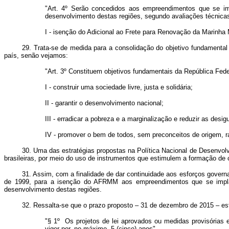
"Art. 4º Serão concedidos aos empreendimentos que se im
desenvolvimento destas regiões, segundo avaliações técnica
I - isenção do Adicional ao Frete para Renovação da Marinha
29. Trata-se de medida para a consolidação do objetivo fundamental 
país, senão vejamos:
"Art. 3º Constituem objetivos fundamentais da República Feder
I - construir uma sociedade livre, justa e solidária;
II - garantir o desenvolvimento nacional;
III - erradicar a pobreza e a marginalização e reduzir as desig
IV - promover o bem de todos, sem preconceitos de origem, ra
30. Uma das estratégias propostas na Política Nacional de Desenvolv
brasileiras, por meio do uso de instrumentos que estimulem a formação de 
31. Assim, com a finalidade de dar continuidade aos esforços govern
de 1999, para a isenção do AFRMM aos empreendimentos que se implan
desenvolvimento destas regiões.
32. Ressalta-se que o prazo proposto – 31 de dezembro de 2015 – est
"§ 1º Os projetos de lei aprovados ou medidas provisórias
viger por, no máximo, 5 (cinco) anos".