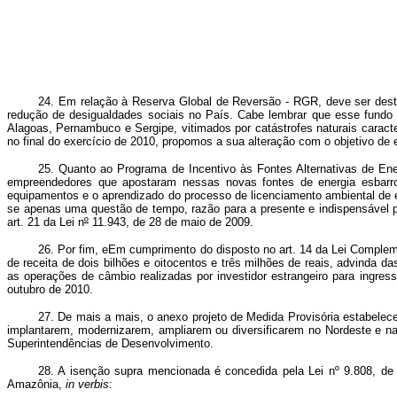
24. Em relação à Reserva Global de Reversão - RGR, deve ser desta
redução de desigualdades sociais no País. Cabe lembrar que esse fundo fo
Alagoas, Pernambuco e Sergipe, vitimados por catástrofes naturais carac
no final do exercício de 2010, propomos a sua alteração com o objetivo de 
25. Quanto ao Programa de Incentivo às Fontes Alternativas de En
empreendedores que apostaram nessas novas fontes de energia esbarro
equipamentos e o aprendizado do processo de licenciamento ambiental de 
se apenas uma questão de tempo, razão para a presente e indispensável p
art. 21 da Lei n
º
11.943, de 28 de maio de 2009.
26. Por fim, eEm cumprimento do disposto no art. 14 da Lei Complem
de receita de dois bilhões e oitocentos e três milhões de reais, advinda d
as operações de câmbio realizadas por investidor estrangeiro para ingres
outubro de 2010.
27. De mais a mais, o anexo projeto de Medida Provisória estabel
implantarem, modernizarem, ampliarem ou diversificarem no Nordeste e n
Superintendências de Desenvolvimento.
28. A isenção supra mencionada é concedida pela Lei nº 9.808, de 
Amazônia,
in verbis
: