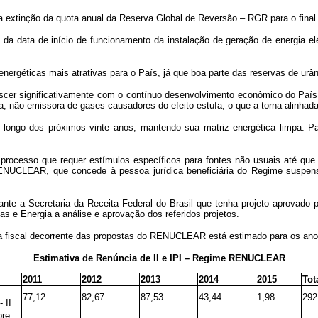
a da extinção da quota anual da Reserva Global de Reversão – RGR para o final
da data de início de funcionamento da instalação de geração de energia elé
nergéticas mais atrativas para o País, já que boa parte das reservas de urân
cer significativamente com o contínuo desenvolvimento econômico do País, a
pa, não emissora de gases causadores do efeito estufa, o que a torna alinha
 longo dos próximos vinte anos, mantendo sua matriz energética limpa. Pa
 processo que requer estímulos específicos para fontes não usuais até que 
 RENUCLEAR, que concede à pessoa jurídica beneficiária do Regime suspe
nte a Secretaria da Receita Federal do Brasil que tenha projeto aprovado p
as e Energia a análise e aprovação dos referidos projetos.
ia fiscal decorrente das propostas do RENUCLEAR está estimado para os ano
Estimativa de Renúncia de II e IPI – Regime RENUCLEAR
2011
2012
2013
2014
2015
Tot
77,12
82,67
87,53
43,44
1,98
292
 II
bre