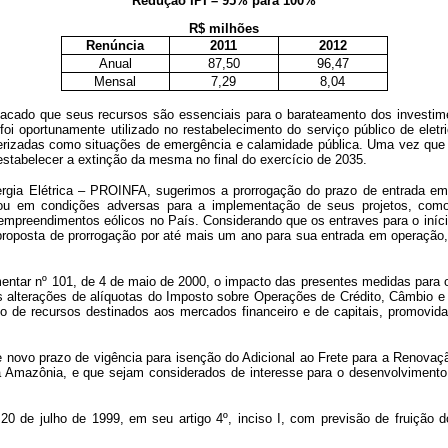
Redução IPI – 95% para 100%
R$ milhões
Renúncia
2011
2012
Anual
87,50
96,47
Mensal
7,29
8,04
cado que seus recursos são essenciais para o barateamento dos investimen
i oportunamente utilizado no restabelecimento do serviço público de eletr
terizadas como situações de emergência e calamidade pública. Uma vez que 
estabelecer a extinção da mesma no final do exercício de 2035.
ergia Elétrica – PROINFA, sugerimos a prorrogação do prazo de entrada e
u em condições adversas para a implementação de seus projetos, como 
empreendimentos eólicos no País. Considerando que os entraves para o iníci
roposta de prorrogação por até mais um ano para sua entrada em operação, i
entar nº 101, de 4 de maio de 2000, o impacto das presentes medidas para o
as alterações de alíquotas do Imposto sobre Operações de Crédito, Câmbio e S
so de recursos destinados aos mercados financeiro e de capitais, promovid
ece novo prazo de vigência para isenção do Adicional ao Frete para a Ren
a Amazônia, e que sejam considerados de interesse para o desenvolvimento 
20 de julho de 1999, em seu artigo 4º, inciso I, com previsão de fruição