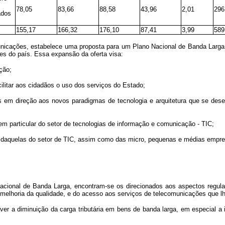
78,05
83,66
88,58
43,96
2,01
296
ados
155,17
166,32
176,10
87,41
3,99
589
icações, estabelece uma proposta para um Plano Nacional de Banda Larga, c
es do país. Essa expansão da oferta visa:
ção;
ilitar aos cidadãos o uso dos serviços do Estado;
ís em direção aos novos paradigmas de tecnologia e arquitetura que se de
, em particular do setor de tecnologias de informação e comunicação - TIC;
al daquelas do setor de TIC, assim como das micro, pequenas e médias emp
cional de Banda Larga, encontram-se os direcionados aos aspectos regulat
 melhoria da qualidade, e do acesso aos serviços de telecomunicações que lh
omover a diminuição da carga tributária em bens de banda larga, em especia