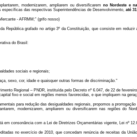
plantarem, modernizarem, ampliarem ou diversificarem
no Nordeste e n
s específicas das respectivas Superintendências de Desenvolvimento,
até 3
 Mercante - AFRMM;" (grifo nosso)
da República grafado no artigo 3º da Constituição, que consiste em reduzir
ativa do Brasil:
ualdades sociais e regionais;
ça, sexo, cor, idade e quaisquer outras formas de discriminação."
imento Regional – PNDR, instituída pelo Decreto nº 6.047, de 22 de fevereir
capital fixo e social em regiões menos favorecidas, e que impliquem na gera
amentais para redução das desigualdades regionais, propomos a prorrogação 
tarem, modernizarem, ampliarem ou diversificarem nas regiões do Norde
á em consonância com a Lei de Diretrizes Orçamentárias vigente, Lei nº 12.0
 editadas no exercício de 2010, que concedam renúncia de receitas da Uniã