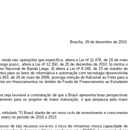
Brasília, 29 de dezembro de 2010.
renda nas operações que especifica, altera a Lei n
º
11.478, de 29 de maio
ngo prazo;, altera a Lei n
º
12.350, de 20 de dezembro de 2010; b) institui o
o Nacional de Banda Larga; d) altera a Lei n
º
8.248, de 23 de outubro de
ento) para os bens de informática e automação com tecnologia desenvolvida
1.943, de 28 de maio de 2009; prorroga isenção do Adicional ao Frete para a
ente em financiamentos no âmbito do Fundo de Financiamento ao Estudante
ra seja louvável a constatação de que o Brasil apresenta boas perspectivas
amento para os projetos de maior maturação, o que perpassa pela maior
ntitulado "O Brasil diante de um novo ciclo de investimento e crescimento
reais) no período de 2010 a 2013.
ivos de tais recursos vis-à-vis o risco de minarmos nossa capacidade de