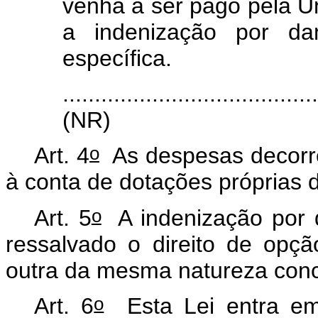
venha a ser pago pela Un
a indenização por da
específica.
.......................................
(NR)
o
Art. 4
As despesas decorre
à conta de dotações próprias
o
Art. 5
A indenização por d
ressalvado o direito de opç
outra da mesma natureza conce
o
Art. 6
Esta Lei entra em 