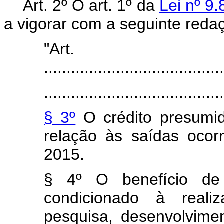
Art. 2º O art. 1º da
Lei nº 9
a vigorar com a seguinte reda
"Ar
........................................
........................................
§ 3º
O crédito presumid
relação às saídas oco
2015.
§ 4º O benefício de 
condicionado à reali
pesquisa, desenvolvime