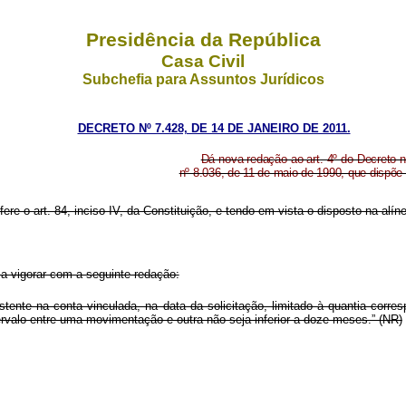
Presidência da República
Casa Civil
Subchefia para Assuntos Jurídicos
DECRETO Nº 7.428, DE 14 DE JANEIRO DE 2011.
Dá nova redação ao art. 4º do Decreto n
nº 8.036, de 11 de maio de 1990, que dispõ
fere o art. 84, inciso IV, da Constituição, e tendo em vista o disposto na alín
 a vigorar com a seguinte redação:
tente na conta vinculada, na data da solicitação, limitado à quantia corres
ervalo entre uma movimentação e outra não seja inferior a doze meses.” (NR)