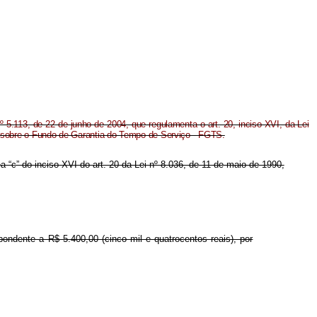
º 5.113, de 22 de junho de 2004, que regulamenta o art. 20, inciso XVI, da Lei
e sobre o Fundo de Garantia do Tempo de Serviço - FGTS.
ea “c” do inciso XVI do art. 20 da Lei nº 8.036, de 11 de maio de 1990,
pondente a R$ 5.400,00 (cinco mil e quatrocentos reais), por