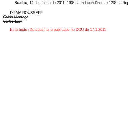
Brasília, 14 de janeiro de 2011; 190º da Independência e 123º da Re
DILMA ROUSSEFF
Guido Mantega
Carlos Lupi
Este texto não substitui o publicado no DOU de 17.1.2011