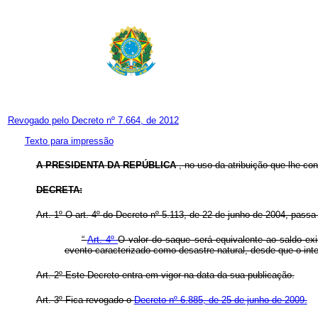
Revogado pelo Decreto nº 7.664, de 2012
Texto para impressão
A PRESIDENTA DA REPÚBLICA
, no uso da atribuição que lhe con
DECRETA:
Art. 1º O art. 4º do Decreto nº 5.113, de 22 de junho de 2004, passa
“
Art. 4º
O valor do saque será equivalente ao saldo exis
evento caracterizado como desastre natural, desde que o int
Art. 2º Este Decreto entra em vigor na data da sua publicação.
Art. 3º Fica revogado o
Decreto nº 6.885, de 25 de junho de 2009.