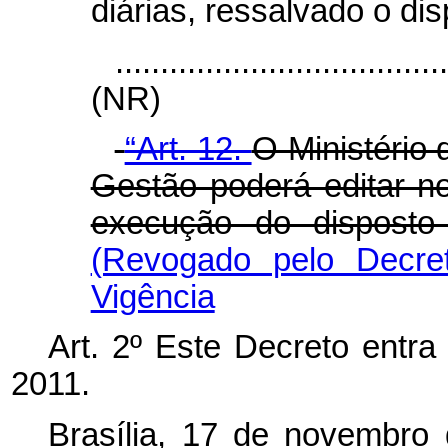
diárias, ressalvado o dis
....................................
(NR)
“Art. 12.
O Ministério
Gestão poderá editar 
execução do disposto
(Revogado pelo Decre
Vigência
Art. 2º Este Decreto entr
2011.
Brasília, 17 de novembro