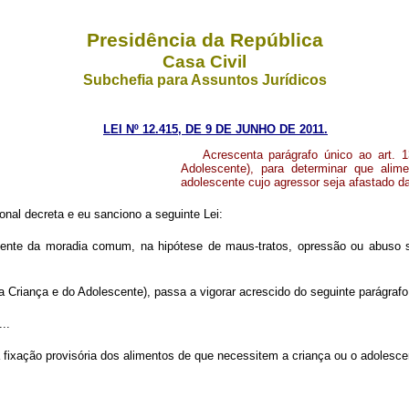
Presidência da República
Casa Civil
Subchefia para Assuntos Jurídicos
LEI Nº 12.415, DE 9 DE JUNHO DE 2011.
Acrescenta parágrafo único ao art. 
Adolescente), para determinar que alim
adolescente cujo agressor seja afastado d
nal decreta e eu sanciono a seguinte Lei:
rmente da moradia comum, na hipótese de maus-tratos, opressão ou abuso s
da Criança e do Adolescente), passa a vigorar acrescido do seguinte parágrafo
...
a fixação provisória dos alimentos de que necessitem a criança ou o adolesc