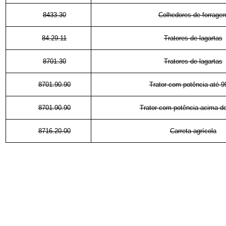
8433.30
Colhedores de forrage
84.29.11
Tratores de lagartas
8701.30
Tratores de lagartas
8701.90.90
Trator com potência até 9
8701.90.90
Trator com potência acima d
8716.20.00
Carreta agrícola