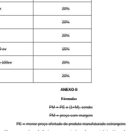
m
20%
20%
20%
9 cv
15%
e 100cv
20%
20%
ANEXO II
Fórmula:
PM = PE x (1+M), sendo:
PM = preço com margem
PE = menor preço ofertado do produto manufaturado estrangeiro