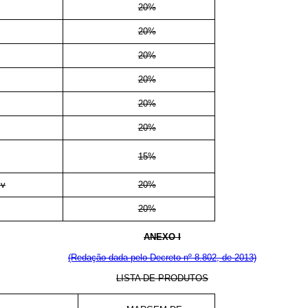
20%
20%
20%
20%
20%
20%
15%
cv
20%
20%
ANEXO I
(Redação dada pelo Decreto nº 8.802, de 2013)
LISTA DE PRODUTOS