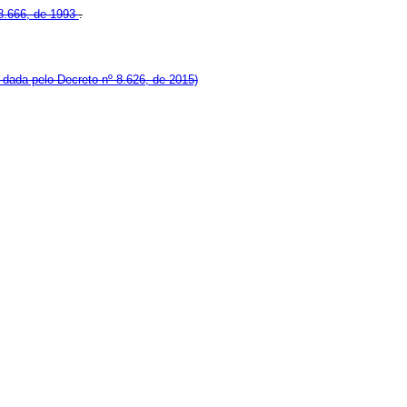
º 8.666, de 1993
.
dada pelo Decreto nº 8.626, de 2015)