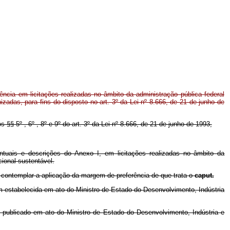
ncia em licitações realizadas no âmbito da administração pública federal
izadas, para fins do disposto no art. 3º da Lei nº 8.666, de 21 de junho de
s §§ 5º , 6º , 8º e 9º do art. 3º da Lei nº 8.666, de 21 de junho de 1993,
ntuais e descrições do Anexo I, em licitações realizadas no âmbito da
ional sustentável.
o contemplar a aplicação da margem de preferência de que trata o
caput.
em estabelecida em ato do Ministro de Estado do Desenvolvimento, Indústria
 publicado em ato do Ministro de Estado do Desenvolvimento, Indústria e