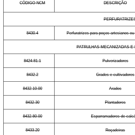
CÓDIGO NCM
DESCRIÇÃO
PERFURATRIZE
8430.4
Perfuratrizes para poços artesianos ou 
PATRULHAS MECANIZADAS E
8424.81.1
Pulverizadores
8432.2
Grades e cultivadores
8432.10.00
Arados
8432.30
Plantadores
8432.80.00
Esparramadores de calcá
8433.20
Roçadeiras