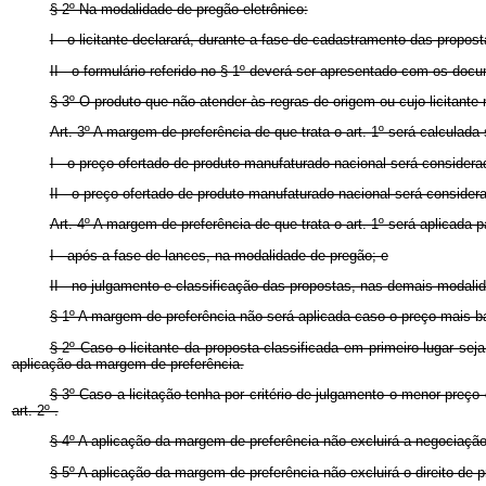
§ 2º Na modalidade de pregão eletrônico:
I - o licitante declarará, durante a fase de cadastramento das propos
II - o formulário referido no § 1º deverá ser apresentado com os docu
§ 3º O produto que não atender às regras de origem ou cujo licitante
Art. 3º A margem de preferência de que trata o art. 1º será calculad
I - o preço ofertado de produto manufaturado nacional será considera
II - o preço ofertado de produto manufaturado nacional será conside
Art. 4º A margem de preferência de que trata o art. 1º será aplicada 
I - após a fase de lances, na modalidade de pregão; e
II - no julgamento e classificação das propostas, nas demais modalid
§ 1º A margem de preferência não será aplicada caso o preço mais ba
§ 2º Caso o licitante da proposta classificada em primeiro lugar seja
aplicação da margem de preferência.
§ 3º Caso a licitação tenha por critério de julgamento o menor preç
art. 2º .
§ 4º A aplicação da margem de preferência não excluirá a negociação
§ 5º A aplicação da margem de preferência não excluirá o direito d