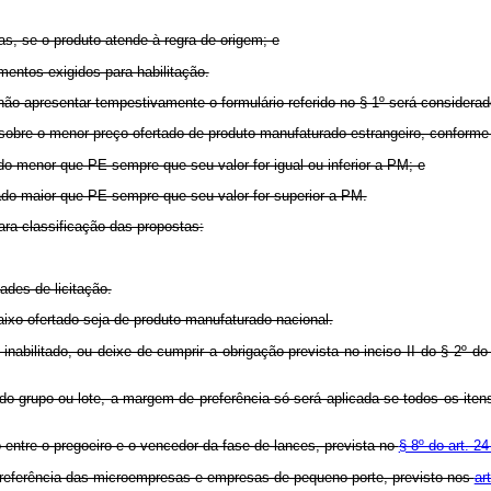
tas, se o produto atende à regra de origem; e
mentos exigidos para habilitação.
 não apresentar tempestivamente o formulário referido no § 1º será considera
a sobre o menor preço ofertado de produto manufaturado estrangeiro, conforme
do menor que PE sempre que seu valor for igual ou inferior a PM; e
rado maior que PE sempre que seu valor for superior a PM.
para classificação das propostas:
ades de licitação.
ixo ofertado seja de produto manufaturado nacional.
 inabilitado, ou deixe de cumprir a obrigação prevista no inciso II do § 2º do
o do grupo ou lote, a margem de preferência só será aplicada se todos os it
 entre o pregoeiro e o vencedor da fase de lances, prevista no
§ 8º do art. 2
e preferência das microempresas e empresas de pequeno porte, previsto nos
ar