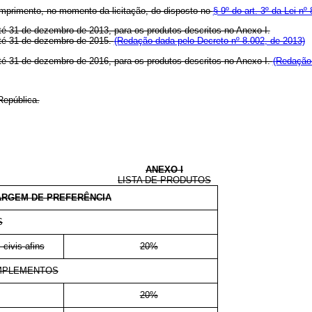
umprimento, no momento da licitação, do disposto no
§ 9º do art. 3º da Lei n
 até 31 de dezembro de 2013, para os produtos descritos no Anexo I.
 até 31 de dezembro de 2015.
(Redação dada pelo Decreto nº 8.002, de 2013)
 até 31 de dezembro de 2016, para os produtos descritos no Anexo I.
(Redação 
República.
ANEXO I
LISTA DE PRODUTOS
RGEM DE PREFERÊNCIA
S
 civis afins
20%
IMPLEMENTOS
20%