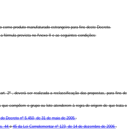
do como produto manufaturado estrangeiro para fins deste Decreto.
 a fórmula prevista no Anexo II e as seguintes condições:
 art. 2º , deverá ser realizada a reclassificação das propostas, para fins de
ens que compõem o grupo ou lote atenderem à regra de origem de que trata o
4 do Decreto nº 5.450, de 31 de maio de 2005
.
ts. 44
e
45 da Lei Complementar nº 123, de 14 de dezembro de 2006
.