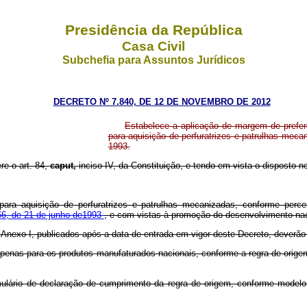
Presidência da República
Casa Civil
Subchefia para Assuntos Jurídicos
DECRETO Nº 7.840, DE 12 DE NOVEMBRO DE 2012
Estabelece a aplicação de margem de preferê
para aquisição de perfuratrizes e patrulhas mecan
1993.
re o art. 84,
caput,
inciso IV, da Constituição, e tendo em vista o disposto no
para aquisição de perfuratrizes e patrulhas mecanizadas, conforme perce
666, de 21 de junho de1993
, e com vistas à promoção do desenvolvimento nac
o Anexo I, publicados após a data de entrada em vigor deste Decreto, deverã
º apenas para os produtos manufaturados nacionais, conforme a regra de orig
rmulário de declaração de cumprimento da regra de origem, conforme modelo