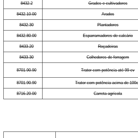
8432.2
Grades e cultivadores
8432.10.00
Arados
8432.30
Plantadores
8432.80.00
Esparramadores de calcário
8433.20
Roçadeiras
8433.30
Colhedores de forragem
8701.90.90
Trator com potência até 99 cv
8701.90.90
Trator com potência acima de 100
8716.20.00
Carreta agrícola