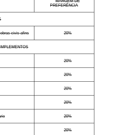
MARGEM DE
PREFERÊNCIA
S
obras civis afins
20%
 IMPLEMENTOS
20%
20%
20%
20%
rio
20%
20%