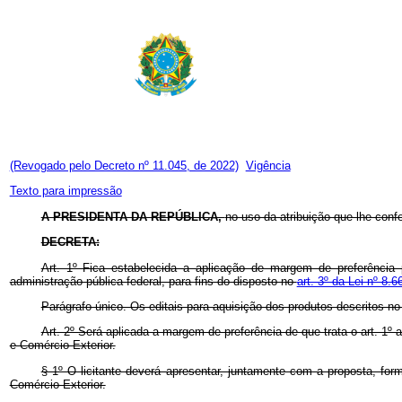
(Revogado pelo Decreto nº 11.045, de 2022)
Vigência
Texto para impressão
A PRESIDENTA DA REPÚBLICA,
no uso da atribuição que lhe confe
DECRETA:
Art. 1º Fica estabelecida a aplicação de margem de preferência 
administração pública federal, para fins do disposto no
art. 3º da Lei nº 8.
Parágrafo único. Os editais para aquisição dos produtos descritos n
Art. 2º Será aplicada a margem de preferência de que trata o art. 1
e Comércio Exterior.
§ 1º O licitante deverá apresentar, juntamente com a proposta, fo
Comércio Exterior.