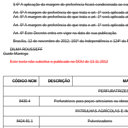
§ 6º A aplicação da margem de preferência ficará condicionada ao c
Art. 5º A margem de preferência de que trata o art. 1º será aplicada
Art. 5º A margem de preferência de que trata o art. 1º será aplicada
Art. 5º A margem de preferência de que trata o art. 1º será aplicada
Art. 6º Este Decreto entra em vigor na data de sua publicação.
Brasília, 12 de novembro de 2012; 191º da Independência e 124º da 
DILMA ROUSSEFF
Guido Mantega
Este texto não substitui o publicado no DOU de 13.11.2012
CÓDIGO NCM
DESCRIÇÃO
MA
PERFURATRIZE
8430.4
Perfuratrizes para poços artesianos ou obras
PATRULHAS AGRÍCOLAS E 
8424.81.1
Pulverizadores