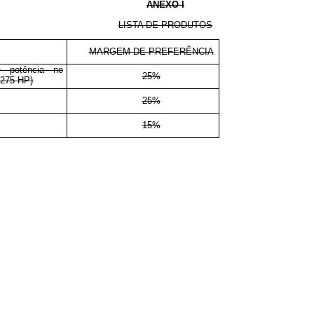
ANEXO I
LISTA DE PRODUTOS
MARGEM DE PREFERÊNCIA
de potência no
25%
(275 HP)
25%
15%