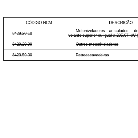
CÓDIGO NCM
DESCRIÇÃO
Motoniveladores articulados, 
8429.20.10
volante superior ou igual a 205,07 kW 
8429.20.90
Outros motoniveladores
8429.59.00
Retroescavadeiras