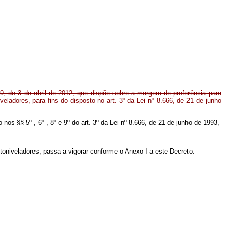
09, de 3 de abril de 2012, que dispõe sobre a margem de preferência para
eladores, para fins do disposto no art. 3º da Lei nº 8.666, de 21 de junho
 nos §§ 5º , 6º , 8º e 9º do art. 3º da Lei nº 8.666, de 21 de junho de 1993,
oniveladores, passa a vigorar conforme o Anexo I a este Decreto.