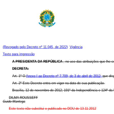
(Revogado pelo Decreto nº 11.045, de 2022)
Vigência
Texto para impressão
A PRESIDENTA DA REPÚBLICA
, no uso das atribuições que lhe c
DECRETA:
Art. 1º O
Anexo I ao Decreto nº 7.709, de 3 de abril de 2012,
que dis
Art. 2º Este Decreto entra em vigor na data de sua publicação.
Brasília, 12 de novembro de 2012; 191º da Independência e 124º da 
DILMA ROUSSEFF
Guido Mantega
Este texto não substitui o publicado no DOU de 13.11.2012