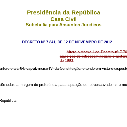
Presidência da República
Casa Civil
Subchefia para Assuntos Jurídicos
DECRETO Nº 7.841, DE 12 DE NOVEMBRO DE 2012
Altera o Anexo I ao Decreto nº 7.7
aquisição de retroescavadeiras e motoniv
de 1993.
onfere o art. 84,
caput,
inciso IV, da Constituição, e tendo em vista o disposto
põe sobre a margem de preferência para aquisição de retroescavadeiras e mot
República.