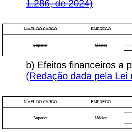
1.286, de 2024)
NÍVEL DO CARGO
EMPREGO
Superior
Médico
b) Efeitos financeiros a 
(Redação dada pela Lei 
NÍVEL DO CARGO
EMPREGO
Superior
Médico