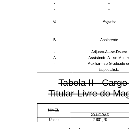
C
Adjunto
B
Assistente
Adjunto-A - se Doutor
A
Assistente-A - se Mestr
Auxiliar - se Graduado o
Especialista
Tabela II - Cargo
Titular-Livre do Mag
NÍVEL
20 HORAS
Único
2.801,70