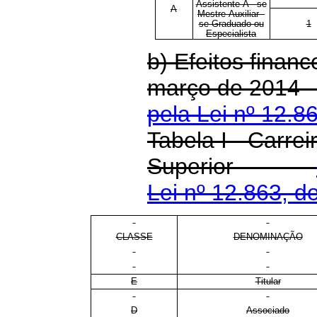
Assistente-A - se
A
Mestre Auxiliar -
se Graduado ou
1
Especialista
b) Efeitos financ
março de 20
pela Lei nº 12.8
Tabela I - Carrei
Superior
Lei nº 12.863, d
CLASSE
DENOMINAÇÃO
E
Titular
D
Associado