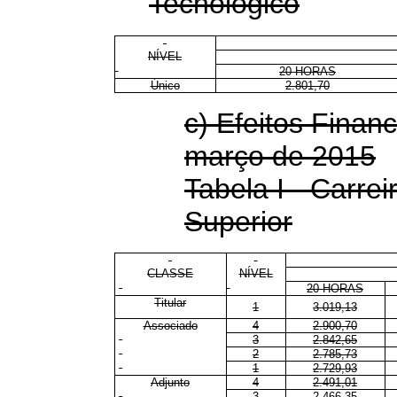
Tecnológico
NÍVEL
20 HORAS
Único
2.801,70
c) Efeitos Financ
março de 2015
Tabela I - Carrei
Superior
CLASSE
NÍVEL
20 HORAS
Titular
1
3.019,13
Associado
4
2.900,70
3
2.842,65
2
2.785,73
1
2.729,93
Adjunto
4
2.491,01
3
2.466,35