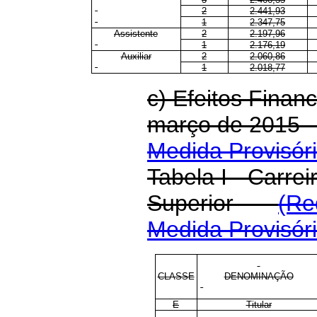
2
2.441,93
1
2.347,75
Assistente
2
2.197,96
1
2.176,19
Auxiliar
2
2.060,86
1
2.018,77
c) Efeitos Financ
março de 2015
Medida Provisóri
Tabela I - Carrei
Superior
(Re
Medida Provisóri
CLASSE
DENOMINAÇÃO
E
Titular