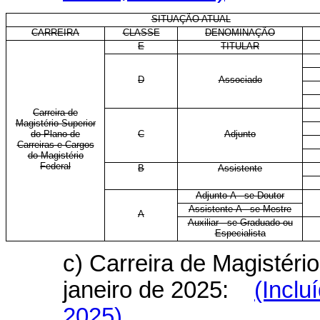
SITUAÇÃO ATUAL
CARREIRA
CLASSE
DENOMINAÇÃO
E
TITULAR
D
Associado
Carreira de
Magistério Superior
do Plano de
C
Adjunto
Carreiras e Cargos
do Magistério
Federal
B
Assistente
Adjunto-A - se Doutor
Assistente-A - se Mestre
A
Auxiliar - se Graduado ou
Especialista
c) Carreira de Magistério
janeiro de 2025:
(Inclu
2025)