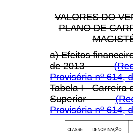
VALORES DO VE
PLANO DE CAR
MAGIST
a) Efeitos financeir
de 2013
(Re
Provisória nº 614, 
Tabela I - Carreira 
Superior
(Re
Provisória nº 614, 
CLASSE
DENOMINAÇÃO