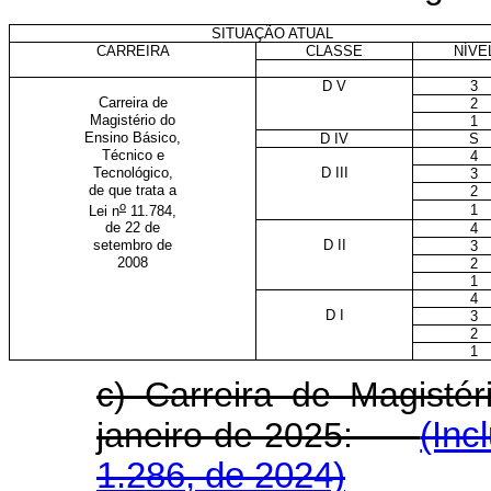
SITUAÇÃO ATUAL
CARREIRA
CLASSE
NÍVE
D V
3
Carreira de
2
Magistério do
1
Ensino Básico,
D IV
S
Técnico e
4
Tecnológico,
D III
3
de que trata a
2
o
1
Lei n
11.784,
de 22 de
4
setembro de
D II
3
2008
2
1
4
D I
3
2
1
c) Carreira de Magistér
janeiro de 2025:
(Inc
1.286, de 2024)