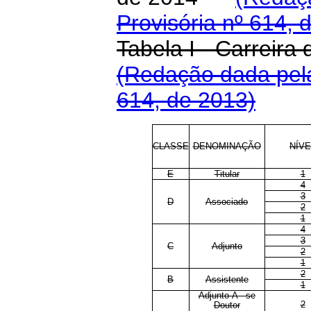
Provisória nº 614, 
Tabela I - Carreira
(Redação dada pela
614, de 2013)
CLASSE
DENOMINAÇÃO
NÍVE
E
Titular
1
4
3
D
Associado
2
1
4
3
C
Adjunto
2
1
2
B
Assistente
1
Adjunto-A - se
2
Doutor