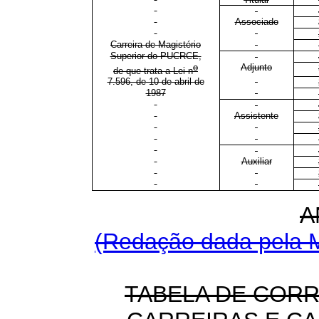
Associado
Carreira de Magistério
Superior do PUCRCE,
o
Adjunto
de que trata a Lei n
7.596, de 10 de abril de
1987
Assistente
Auxiliar
A
(Redação dada pela M
TABELA DE COR