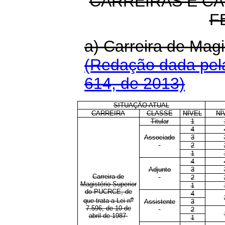
CARREIRAS E C
F
a) Carreira de Ma
(Redação dada pela
614, de 2013)
SITUAÇÃO ATUAL
CARREIRA
CLASSE
NÍVEL
NÍ
Titular
1
4
Associado
3
2
1
4
Adjunto
3
Carreira de
2
Magistério Superior
1
do PUCRCE, de
4
o
que trata a Lei n
Assistente
3
7.596, de 10 de
2
abril de 1987
1