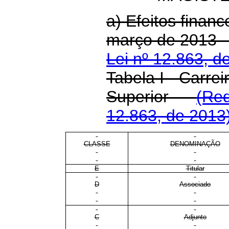
a) Efeitos financ
março de 20
Lei nº 12.863, d
Tabela I - Carrei
Superior
(Red
12.863, de 2013
CLASSE
DENOMINAÇÃO
E
Titular
D
Associado
C
Adjunto