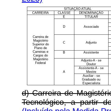
SITUAÇÃO ATUAL
CARREIRA
CLASSE
DENOMINAÇÃO
E
TITULAR
D
Associado
Carreira de
Magistério
C
Adjunto
Superior do
Plano de
Carreiras e
B
Assistente
Cargos do
Magistério
Adjunto-A - se
Federal
Doutor
Assistente-A - se
A
Mestre
Auxiliar - se
Graduado ou
Especialista
d) Carreira de Magistér
Tecnológico, a partir