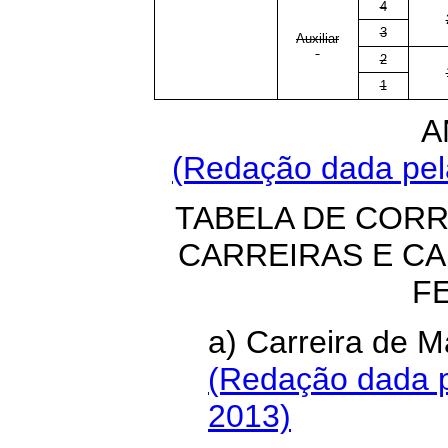
4
3
Auxiliar
2
1
A
(Redação dada pela
TABELA DE COR
CARREIRAS E C
F
a) Carreira de
(Redação dada p
2013)