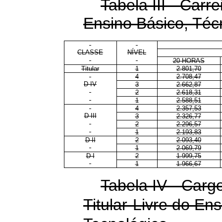
Tabela III - Carr
Ensino Básico, Téc
CLASSE
NÍVEL
20 HORAS
Titular
1
2.801,70
4
2.708,47
D IV
3
2.662,87
2
2.618,31
1
2.588,51
4
2.357,53
D III
3
2.326,77
2
2.296,57
1
2.193,83
D II
2
2.093,40
1
2.069,79
D I
2
1.999,75
1
1.966,67
Tabela IV - Carg
Titular-Livre do En