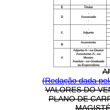
E
Titular
D
Associado
C
Adjunto
Assistente
B
Adjunto-A - se Doutor
Assistente-A - se
A
Mestre
Auxiliar - se Graduado
ou Especialista
A
(Redação dada pela
VALORES DO VE
PLANO DE CAR
MAGIST