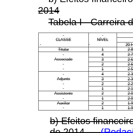
2014
Tabela I - Carreira 
CLASSE
NÍVEL
20 
Titular
1
2.
4
2.
Associado
3
2.
2
2.
1
2.
4
2.
Adjunto
3
2.
2
2.
1
2.
Assistente
2
2.
1
2.
Auxiliar
2
1.
1
1.
b) Efeitos financeir
de 2014
(Redaç