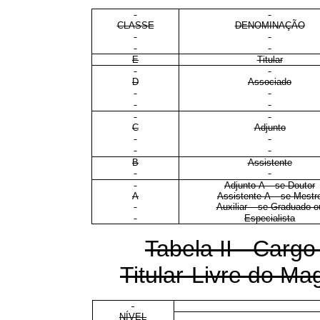
CLASSE
DENOMINAÇÃO
E
Titular
D
Associado
C
Adjunto
B
Assistente
Adjunto-A – se Doutor
A
Assistente-A – se Mestr
Auxiliar – se Graduado o
Especialista
Tabela II - Cargo
Titular-Livre do Mag
NÍVEL