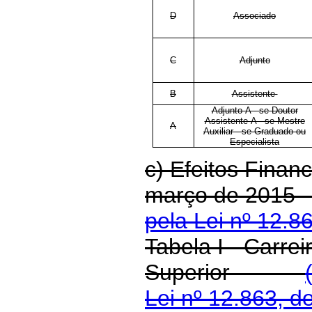
D
Associado
C
Adjunto
B
Assistente
Adjunto-A - se Doutor
Assistente-A - se Mestre
A
Auxiliar - se Graduado ou
Especialista
c) Efeitos Financ
março de 2015
pela Lei nº 12.8
Tabela I - Carrei
Superior
Lei nº 12.863, d