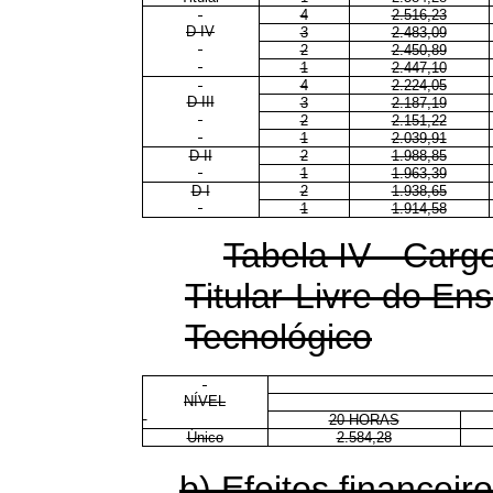
4
2.516,23
D IV
3
2.483,09
2
2.450,89
1
2.447,10
4
2.224,05
D III
3
2.187,19
2
2.151,22
1
2.039,91
D II
2
1.988,85
1
1.963,39
D I
2
1.938,65
1
1.914,58
Tabela IV - Carg
Titular-Livre do En
Tecnológico
NÍVEL
20 HORAS
Único
2.584,28
b) Efeitos financeiro