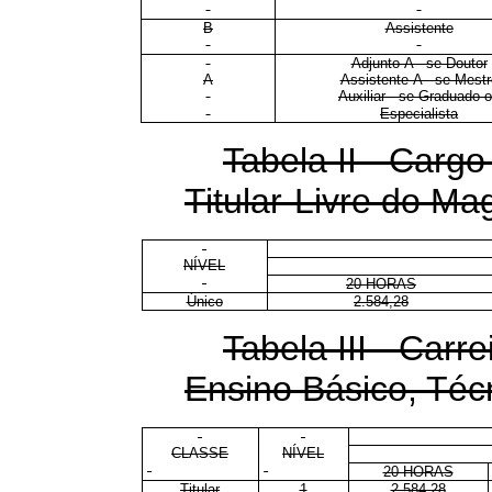
B
Assistente
Adjunto-A - se Doutor
A
Assistente-A - se Mestr
Auxiliar - se Graduado 
Especialista
Tabela II - Cargo
Titular-Livre do Mag
NÍVEL
20 HORAS
Único
2.584,28
Tabela III - Carr
Ensino Básico, Téc
CLASSE
NÍVEL
20 HORAS
Titular
1
2.584,28