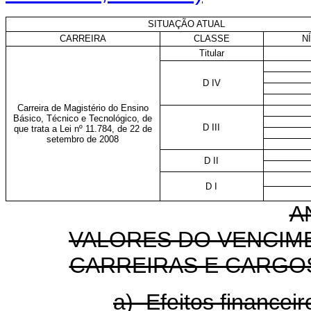
SITUAÇÃO ATUAL
CARREIRA
CLASSE
N
Titular
D IV
Carreira de Magistério do Ensino
Básico, Técnico e Tecnológico, de
D III
que trata a Lei nº 11.784, de 22 de
setembro de 2008
D II
D I
A
VALORES DO VENCIM
CARREIRAS E CARGO
a) Efeitos financeir