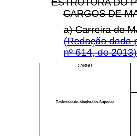
ESTRUTURA DO P
CARGOS DE M
a) Carreira de
(Redação dada p
nº 614, de 2013)
CARGO
Professor de Magistério Superior