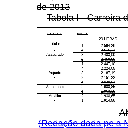
de 2013
Tabela I - Carreira 
CLASSE
NÍVEL
20 HORAS
Titular
1
2.584,28
4
2.516,23
Associado
3
2.483,09
2
2.450,89
1
2.447,10
4
2.224,05
Adjunto
3
2.187,19
2
2.151,22
1
2.039,91
Assistente
2
1.988,85
1
1.963,39
Auxiliar
2
1.938,65
1
1.914,58
A
(Redação dada pela M