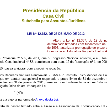
Presidência da República
Casa Civil
Subchefia para Assuntos Jurídicos
LEI Nº 12.652, DE 25 DE MAIO DE 2012.
Altera a Lei nº 12.337, de 12 de n
determinado firmados com fundamento na 
de 1993; autoriza a prorrogação do prazo 
Comunicação Educativa Roquette Pinto - A
 Provisória nº 555, de 2011, que o Congresso Nacional aprovou, e eu, Jos
nda Constitucional nº 32, combinado com o art. 12 da Resolução nº 1, de 200
010, passa a vigorar com a seguinte redação:
e dos Recursos Naturais Renováveis - IBAMA, o Instituto Chico Mendes de C
r, em caráter excepcional e respeitado o prazo limite de 31 de dezembro 
igentes em 31 de janeiro de 2011, firmados com fundamento na alínea
h
do in
grafo único do art. 4º daquela Lei.
.................." (NR)
ssa a vigorar na forma do
Anexo desta Lei.
ntrato de gestão firmado entre a União e a Associação de Comunicação Educ