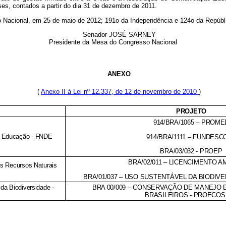
eses, contados a partir do dia 31 de dezembro de 2011.
so Nacional, em 25 de maio de 2012; 191o da Independência e 124o da Repúbl
Senador JOSÉ SARNEY
Presidente da Mesa do Congresso Nacional
ANEXO
(
Anexo II à Lei nº 12.337, de 12 de novembro de 2010
)
PROJETO
914/BRA/1065 – PROME
a Educação - FNDE
914/BRA/1111 – FUNDESC
BRA/03/032 - PROEP
BRA/02/011 – LICENCIMENTO A
dos Recursos Naturais
BRA/01/037 – USO SUSTENTÁVEL DA BIODIV
da Biodiversidade -
BRA 00/009 – CONSERVAÇÃO DE MANEJO
BRASILEIROS - PROECOS