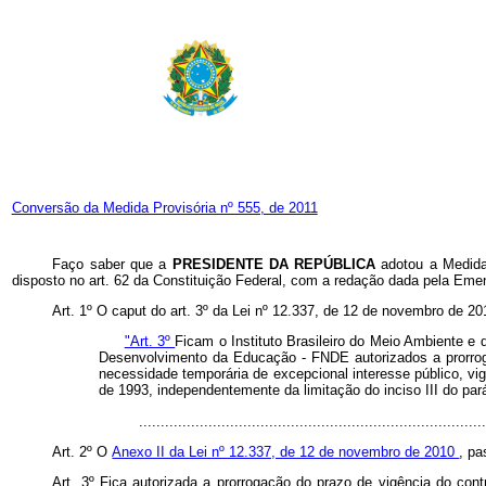
Conversão da Medida Provisória nº 555, de 2011
Faço saber que a
PRESIDENTE DA REPÚBLICA
adotou a Medida
disposto no art. 62 da Constituição Federal, com a redação dada pela Eme
Art. 1º O caput do art. 3º da Lei nº 12.337, de 12 de novembro de 2
"Art. 3º
Ficam o Instituto Brasileiro do Meio Ambiente 
Desenvolvimento da Educação - FNDE autorizados a prorroga
necessidade temporária de excepcional interesse público, v
de 1993, independentemente da limitação do inciso III do pará
.............................................................................
Art. 2º O
Anexo II da Lei nº 12.337, de 12 de novembro de 2010
, pa
Art. 3º Fica autorizada a prorrogação do prazo de vigência do co