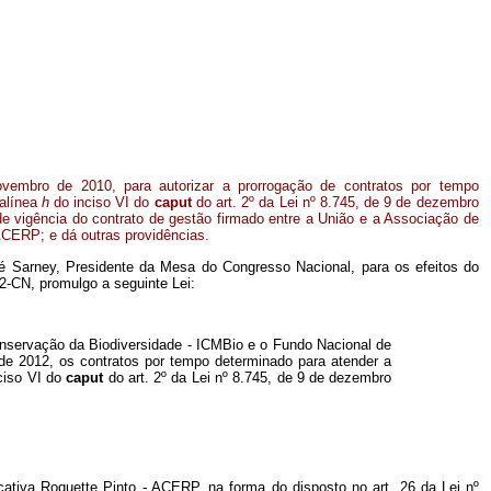
ovembro de 2010, para autorizar a prorrogação de contratos por tempo
alínea
h
do inciso VI do
caput
do art. 2º da Lei nº 8.745, de 9 de dezembro
de vigência do contrato de gestão firmado entre a União e a Associação de
CERP; e dá outras providências.
é Sarney, Presidente da Mesa do Congresso Nacional, para os efeitos do
2-CN, promulgo a seguinte Lei:
onservação da Biodiversidade - ICMBio e o Fundo Nacional de
de 2012, os contratos por tempo determinado para atender a
ciso VI do
caput
do art. 2º da Lei nº 8.745, de 9 de dezembro
ativa Roquette Pinto - ACERP, na forma do disposto no art. 26 da Lei nº