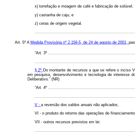
x) torrefação e moagem de café e fabricação de solúvel;
y) castanha de caju; e
z) ceras de origem vegetal.
.................................................................................
Art. 5º A
Medida Provisória nº 2.156-5, de 24 de agosto de 2001,
pas
“Art. 3º ........................................................................
...................................................................................
§ 2º
Do montante de recursos a que se refere o inciso 
em pesquisa, desenvolvimento e tecnologia de interesse do
Deliberativo.” (NR)
“Art. 4º ........................................................................
...................................................................................
V -
a reversão dos saldos anuais não aplicados;
VI - o produto do retorno das operações de financiament
VII - outros recursos previstos em lei.
.................................................................................