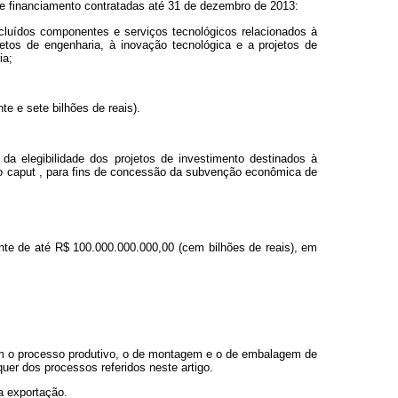
e financiamento contratadas até 31 de dezembro de 2013:
cluídos componentes e serviços tecnológicos relacionados à
jetos de engenharia, à inovação tecnológica e a projetos de
ia;
e e sete bilhões de reais).
da elegibilidade dos projetos de investimento destinados à
do
caput
, para fins de concessão da subvenção econômica de
te de até R$ 100.000.000.000,00 (cem bilhões de reais), em
grem o processo produtivo, o de montagem e o de embalagem de
uer dos processos referidos neste artigo.
a exportação.