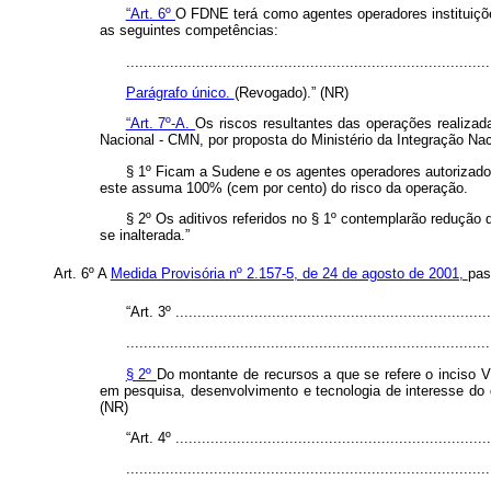
“Art. 6º
O FDNE terá como agentes operadores instituiçõe
as seguintes competências:
...................................................................................
Parágrafo único.
(Revogado).” (NR)
“Art. 7º-A.
Os riscos resultantes das operações realiza
Nacional - CMN, por proposta do Ministério da Integração Nac
§ 1º Ficam a Sudene e os agentes operadores autorizados
este assuma 100% (cem por cento) do risco da operação.
§ 2º Os aditivos referidos no § 1º contemplarão redução
se inalterada.”
Art. 6º A
Medida Provisória nº 2.157-5, de 24 de agosto de 2001,
pas
“Art. 3º ........................................................................
...................................................................................
§ 2º
Do montante de recursos a que se refere o inciso 
em pesquisa, desenvolvimento e tecnologia de interesse do d
(NR)
“Art. 4º ........................................................................
...................................................................................