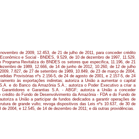
 novembro de 2009, 12.453, de 21 de julho de 2011, para conceder crédito
Econômico e Social - BNDES, 9.529, de 10 de dezembro de 1997, 11.529,
no Programa Revitaliza do BNDES os setores que especifica, 11.196, de 21
ezembro de 1989, 12.666, de 14 de junho de 2012, 10.260, de 12 de julho
2009, 7.827, de 27 de setembro de 1989, 10.849, de 23 de março de 2004,
edidas Provisórias nºs 2.156-5, de 24 de agosto de 2001, e 2.157-5, de 24
iamento às exportações indiretas; autoriza a União a aumentar o capital
S.A. e do Banco da Amazônia S.A.; autoriza o Poder Executivo a criar a
s Garantidores e Garantias S.A. - ABGF; autoriza a União a conceder
 crédito do Fundo de Desenvolvimento da Amazônia - FDA e do Fundo de
toriza a União a participar de fundos dedicados a garantir operações de
trutura de grande vulto; revoga dispositivos das Leis nºs 10.637, de 30 de
l de 2004, e 12.545, de 14 de dezembro de 2011; e dá outras providências.