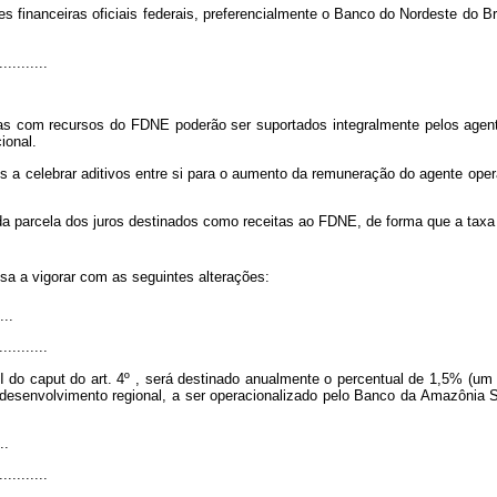
s financeiras oficiais federais, preferencialmente o Banco do Nordeste do B
...........
das com recursos do FDNE poderão ser suportados integralmente pelos agen
ional.
 a celebrar aditivos entre si para o aumento da remuneração do agente opera
 da parcela dos juros destinados como receitas ao FDNE, de forma que a tax
sa a vigorar com as seguintes alterações:
...
...........
VI do
caput
do art. 4º , será destinado anualmente o percentual de 1,5% (um 
esenvolvimento regional, a ser operacionalizado pelo Banco da Amazônia S.
..
...........