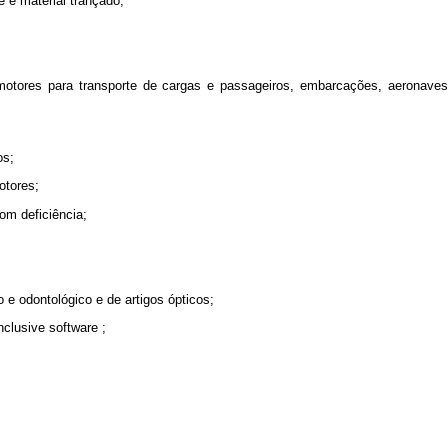
e e material trançado;
motores para transporte de cargas e passageiros, embarcações, aeronaves, 
os;
otores;
om deficiência;
 e odontológico e de artigos ópticos;
inclusive
software
;