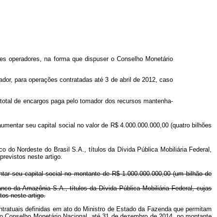
tes operadores, na forma que dispuser o Conselho Monetário
dor, para operações contratadas até 3 de abril de 2012, caso
 total de encargos paga pelo tomador dos recursos mantenha-
umentar seu capital social no valor de R$ 4.000.000.000,00 (quatro bilhões
o do Nordeste do Brasil S.A., títulos da Dívida Pública Mobiliária Federal,
revistos neste artigo.
tar seu capital social no montante de R$ 1.000.000.000,00 (um bilhão de
anco da Amazônia S.A., títulos da Dívida Pública Mobiliária Federal, cujas
os neste artigo.
ontratuais definidas em ato do Ministro de Estado da Fazenda que permitam
elo Conselho Monetário Nacional, até 31 de dezembro de 2014, no montante