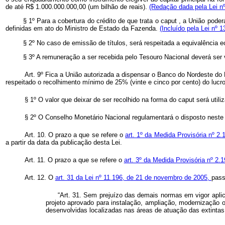
de até R$ 1.000.000.000,00 (um bilhão de reais).
(Redação dada pela Lei nº
§ 1º Para a cobertura do crédito de que trata o
caput
, a União poder
definidas em ato do Ministro de Estado da Fazenda.
(Incluído pela Lei nº 
§ 2º No caso de emissão de títulos, será respeitada a equivalência 
§ 3º A remuneração a ser recebida pelo Tesouro Nacional deverá ser 
Art. 9º Fica a União autorizada a dispensar o Banco do Nordeste do B
respeitado o recolhimento mínimo de 25% (vinte e cinco por cento) do lucro
§ 1º O valor que deixar de ser recolhido na forma do
caput
será util
§ 2º O Conselho Monetário Nacional regulamentará o disposto neste 
Art. 10. O prazo a que se refere o
art. 1º da Medida Provisória nº 2
a partir da data da publicação desta Lei.
Art. 11. O prazo a que se refere o
art. 3º da Medida Provisória nº 2.
Art. 12. O
art. 31 da Lei nº 11.196, de 21 de novembro de 2005,
pass
“Art. 31. Sem prejuízo das demais normas em vigor aplic
projeto aprovado para instalação, ampliação, modernização 
desenvolvidas localizadas nas áreas de atuação das extintas
...................................................................................