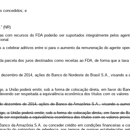
os concedidos; e
...” (NR)
das com recursos do FDA poderão ser suportados integralmente pelos agen
ional.
a celebrar aditivos entre si para o aumento da remuneração do agente opera
 da parcela dos juros destinados como receitas ao FDA, de forma que a taxa
 de dezembro de 2014, ações do Banco do Nordeste do Brasil S.A., visando a a
go, a União poderá emitir, sob a forma de colocação direta, em favor do Banc
devendo ser respeitada a equivalência econômica dos títulos com os valores p
 31 de dezembro de 2014, ações do Banco da Amazônia S.A., visando a aumen
tigo, a União poderá emitir, sob a forma de colocação direta, em favor do B
o ser respeitada a equivalência econômica dos títulos com os valores previst
do Banco da Amazônia S.A. ou conceder crédito em condições financeiras e c
ormação do patrimônio de referência, nos termos de normas estabelecidas p