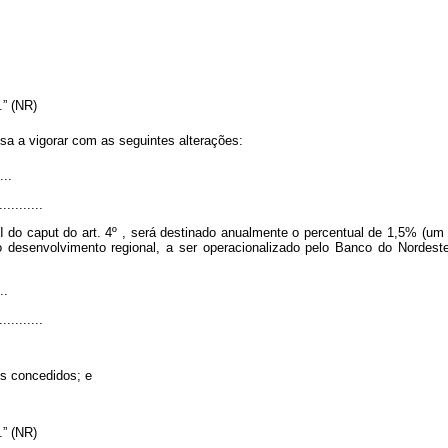
...” (NR)
sa a vigorar com as seguintes alterações:
...
...........
VI do
caput
do art. 4º , será destinado anualmente o percentual de 1,5% (um 
 desenvolvimento regional, a ser operacionalizado pelo Banco do Nordeste
..
...........
os concedidos; e
...” (NR)