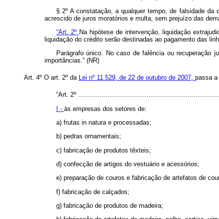
§ 2º A constatação, a qualquer tempo, de falsidade da 
acrescido de juros moratórios e multa, sem prejuízo das dema
“Art. 2º
Na hipótese de intervenção, liquidação extrajudi
liquidação do crédito serão destinadas ao pagamento das lin
Parágrafo único. No caso de falência ou recuperação judi
importâncias.” (NR)
Art. 4º O art. 2º da
Lei nº 11.529, de 22 de outubro de 2007,
passa a 
“Art. 2º ........................................................................
I -
às empresas dos setores de:
a) frutas
in natura
e processadas;
b) pedras ornamentais;
c) fabricação de produtos têxteis;
d) confecção de artigos do vestuário e acessórios;
e) preparação de couros e fabricação de artefatos de cou
f) fabricação de calçados;
g) fabricação de produtos de madeira;