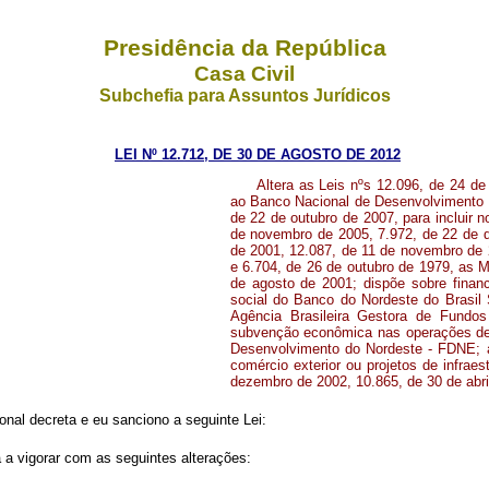
Presidência da República
Casa Civil
Subchefia para Assuntos Jurídicos
LEI Nº 12.712, DE 30 DE AGOSTO DE 2012
Altera as Leis nºs 12.096, de 24 de
ao Banco Nacional de Desenvolvimento 
de 22 de outubro de 2007, para incluir 
de novembro de 2005, 7.972, de 22 de d
de 2001, 12.087, de 11 de novembro de 
e 6.704, de 26 de outubro de 1979, as M
de agosto de 2001; dispõe sobre financ
social do Banco do Nordeste do Brasil 
Agência Brasileira Gestora de Fundo
subvenção econômica nas operações de
Desenvolvimento do Nordeste - FDNE; au
comércio exterior ou projetos de infraes
dezembro de 2002, 10.865, de 30 de abri
nal decreta e eu sanciono a seguinte Lei:
 a vigorar com as seguintes alterações: