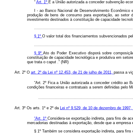
“
Art. 1º
É a União autorizada a conceder subvenção econ
I - ao Banco Nacional de Desenvolvimento Econômico e 
produção de bens de consumo para exportação, ao setor de e
investimento destinados à constituição de capacidade tecnol
...................................................................................
§ 1º
O valor total dos financiamentos subvencionados pel
...................................................................................
§ 9º
Ato do Poder Executivo disporá sobre composição 
constituição de capacidade tecnológica e produtiva em setore
que trata o
caput
.” (NR)
Art. 2º O
art. 2º da Lei nº 12.453, de 21 de julho de 2011,
passa a vig
“Art. 2º Fica a União autorizada a conceder crédito a
condições financeiras e contratuais a serem definidas pelo M
.............................................................................
Art. 3º Os arts. 1º e 2º da
Lei nº 9.529, de 10 de dezembro de 1997,
“Art. 1º
Considera-se exportação indireta, para fins de 
mercadorias destinadas à exportação, desde que a empresa ex
§ 1º Também se considera exportação indireta, para fins