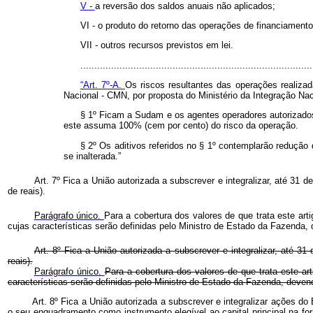
V -
a reversão dos saldos anuais não aplicados;
VI - o produto do retorno das operações de financiament
VII - outros recursos previstos em lei.
.................................................................................
“Art. 7º-A.
Os riscos resultantes das operações realiza
Nacional - CMN, por proposta do Ministério da Integração Nac
§ 1º
Ficam a Sudam e os agentes operadores autorizados 
este assuma 100% (cem por cento) do risco da operação.
§ 2º Os aditivos referidos no § 1º contemplarão redução
se inalterada.”
Art. 7º Fica a União autorizada a subscrever e integralizar, até 31
de reais).
Parágrafo único.
Para a cobertura dos valores de que trata este arti
cujas características serão definidas pelo Ministro de Estado da Fazenda, 
Art. 8º Fica a União autorizada a subscrever e integralizar, até
reais).
Parágrafo único.
Para a cobertura dos valores de que trata este ar
características serão definidas pelo Ministro de Estado da Fazenda, devend
Art. 8º Fica a União autorizada a subscrever e integralizar ações 
o seu enquadramento como instrumento elegível ao capital principal na f