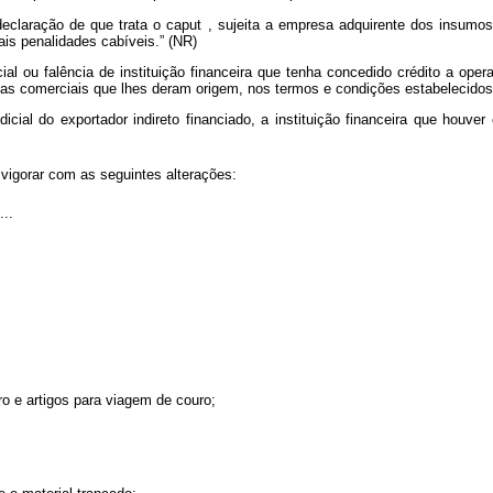
declaração de que trata o
caput
, sujeita a empresa adquirente dos insumos
is penalidades cabíveis.” (NR)
cial ou falência de instituição financeira que tenha concedido crédito a ope
has comerciais que lhes deram origem, nos termos e condições estabelecidos 
cial do exportador indireto financiado, a instituição financeira que houver
vigorar com as seguintes alterações:
...
ro e artigos para viagem de couro;