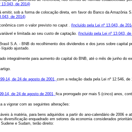
 13.043, de 2014)
á emitir, sob a forma de colocação direta, em favor do Banco da Amazônia S.A.
13.043, de 2014)
econômica com o valor previsto no
caput
.
(Incluído pela Lei nº 13.043, de 201
variável e limitada ao seu custo de captação.
(Incluído pela Lei nº 13.043, de
rasil S.A. - BNB do recolhimento dos dividendos e dos juros sobre capital pr
 líquido ajustado.
izado integralmente para aumento do capital do BNB, até o mês de junho do ex
artigo.
.199-14, de 24 de agosto de 2001,
com a redação dada pela Lei nº 12.546, de 
199-14, de 24 de agosto de 2001,
fica prorrogado por mais 5 (cinco) anos, cont
a a vigorar com as seguintes alterações:
áveis à matéria, para bens adquiridos a partir do ano-calendário de 2006 e
ou diversificação enquadrado em setores da economia considerados prioritár
 Sudene e Sudam, terão direito:
...........