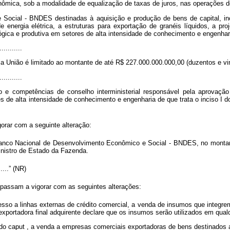
ômica, sob a modalidade de equalização de taxas de juros, nas operações d
Social - BNDES destinadas à aquisição e produção de bens de capital, in
nergia elétrica, a estruturas para exportação de granéis líquidos, a pro
ógica e produtiva em setores de alta intensidade de conhecimento e engenhar
...........
a União é limitado ao montante de até R$ 227.000.000.000,00 (duzentos e vint
...........
e competências de conselho interministerial responsável pela aprovação 
s de alta intensidade de conhecimento e engenharia de que trata o inciso I 
orar com a seguinte alteração:
o Banco Nacional de Desenvolvimento Econômico e Social - BNDES, no montan
inistro de Estado da Fazenda.
.......” (NR)
passam a vigorar com as seguintes alterações:
acesso a linhas externas de crédito comercial, a venda de insumos que inte
portadora final adquirente declare que os insumos serão utilizados em qualq
 do
caput
, a venda a empresas comerciais exportadoras de bens destinados 