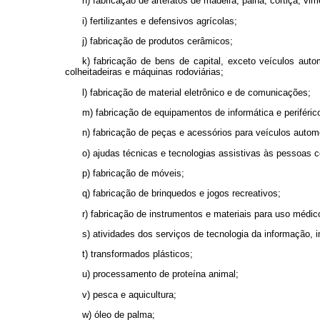
h) fabricação de artefatos de madeira, palha, cortiça, vim
i) fertilizantes e defensivos agrícolas;
j) fabricação de produtos cerâmicos;
k) fabricação de bens de capital, exceto veículos auto
colheitadeiras e máquinas rodoviárias;
l) fabricação de material eletrônico e de comunicações;
m) fabricação de equipamentos de informática e periféric
n) fabricação de peças e acessórios para veículos autom
o) ajudas técnicas e tecnologias assistivas às pessoas c
p) fabricação de móveis;
q) fabricação de brinquedos e jogos recreativos;
r) fabricação de instrumentos e materiais para uso médico
s) atividades dos serviços de tecnologia da informação, 
t) transformados plásticos;
u) processamento de proteína animal;
v) pesca e aquicultura;
w) óleo de palma;