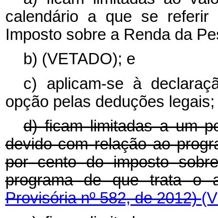
calendário a que se referi
Imposto sobre a Renda da Pes
b) (VETADO); e
c) aplicam-se à declaraçã
opção pelas deduções legais;
d) ficam limitadas a um p
devido com relação ao progra
por cento do imposto sobr
programa de que trata o 
Provisória nº 582, de 2012)
(V