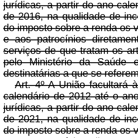
jurídicas, a partir do ano-cal
de 2016, na qualidade de in
do imposto sobre a renda os 
e aos patrocínios diretame
serviços de que tratam os ar
pelo Ministério da Saúde e
destinatárias a que se referem 
Art. 4º A União facultará 
calendário de 2012 até o an
jurídicas, a partir do ano-cal
de 2021, na qualidade de in
do imposto sobre a renda os 