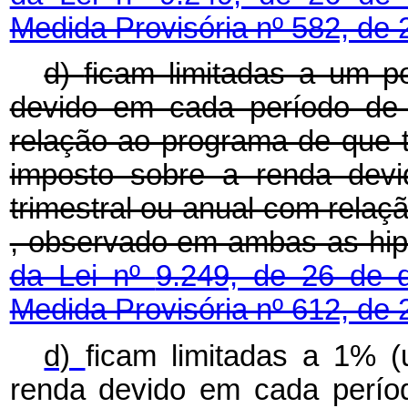
Medida Provisória nº 582, de
d)
ficam limitadas a um p
devido em cada período de 
relação ao programa de que t
imposto sobre a renda dev
trimestral ou anual com relaçã
, observado em ambas as hip
da Lei nº
9.249, de 26 de
Medida Provisória nº 612, de 
d)
ficam limitadas a 1% 
renda devido em cada períod