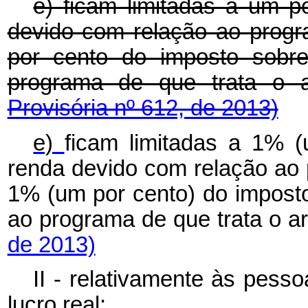
e)
ficam limitadas a um p
devido com relação ao progr
por cento do imposto sobr
programa de que trata o 
Provisória nº 612, de 2013)
e)
ficam limitadas a 1% 
renda devido com relação ao p
1% (um por cento) do impost
ao programa de que trata o art
de 2013)
II - relativamente às pess
lucro real: