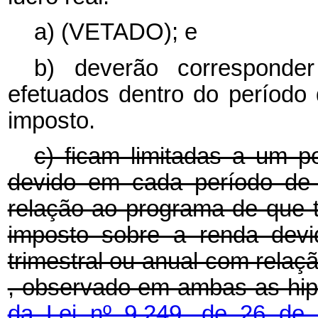
a) (VETADO); e
b) deverão corresponde
efetuados dentro do período 
imposto.
c) ficam limitadas a um p
devido em cada período de 
relação ao programa de que t
imposto sobre a renda dev
trimestral ou anual com relaçã
, observado em ambas as hip
da Lei nº 9.249, de 26 d