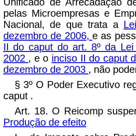
Unificado de Arrecadação de
pelas Microempresas e Empr
Nacional, de que trata a
Le
dezembro de 2006,
e as pess
II do
caput
do art. 8º da Le
2002
, e o
inciso II do
caput
d
dezembro de 2003
, não pode
§ 3º O Poder Executivo reg
caput
.
Art. 18. O Reicomp suspen
Produção de efeito