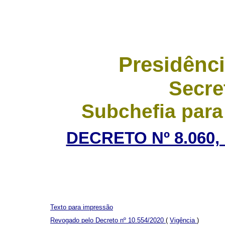
Presidênci
Secre
Subchefia para
DECRETO Nº 8.060,
Texto para impressão
Revogado pelo Decreto nº 10.554/2020
(
Vigência
)