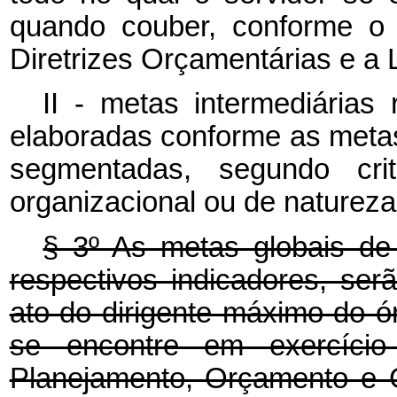
quando couber, conforme o 
Diretrizes Orçamentárias e a 
II - metas intermediárias 
elaboradas conforme as metas 
segmentadas, segundo crité
organizacional ou de natureza
§ 3º As metas globais de
respectivos indicadores, se
ato do dirigente máximo do ó
se encontre em exercíci
Planejamento, Orçamento e 