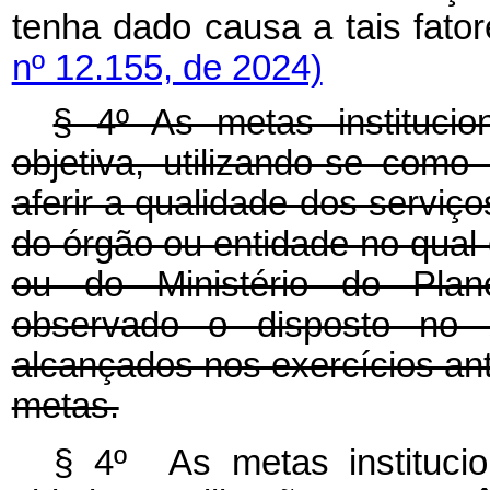
tenha dado causa a tais fa
nº 12.155, de 2024)
§ 4º As metas instituci
objetiva, utilizando-se com
aferir a qualidade dos serviços
do órgão ou entidade no qual 
ou do Ministério do Plan
observado o disposto no 
alcançados nos exercícios an
metas.
§ 4º As metas instituci