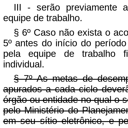
III - serão previamente a
equipe de trabalho.
§ 6º Caso não exista o acor
5º antes do início do período
pela equipe de trabalho 
individual.
§ 7º As metas de desempe
apurados a cada ciclo dever
órgão ou entidade no qual o s
pelo Ministério do Planejame
em seu sítio eletrônico, e 