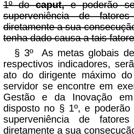
1º do
caput,
e poderão se
superveniência de fatores 
diretamente a sua consecução
tenha dado causa a tais fatore
§ 3º As metas globais de
respectivos indicadores, se
ato do dirigente máximo do
servidor se encontre em exe
Gestão e da Inovação em 
disposto no § 1º, e poderão 
superveniência de fatores 
diretamente a sua consecução