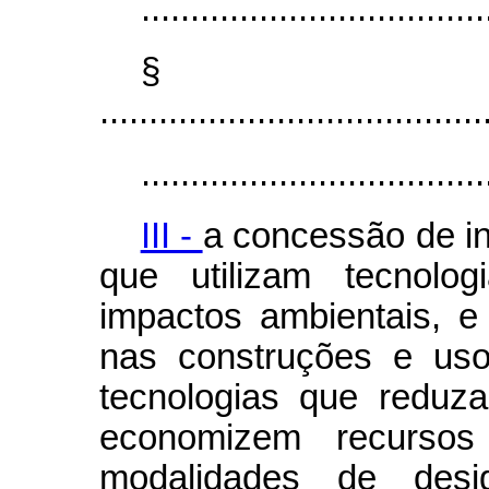
...................................
§
.......................................
...................................
III -
a concessão de i
que utilizam tecnolo
impactos ambientais, e
nas construções e uso
tecnologias que reduz
economizem recursos 
modalidades de
des