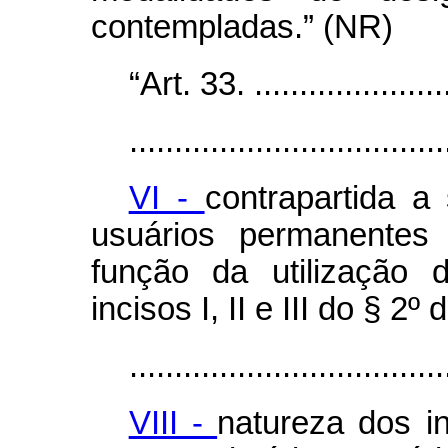
contempladas.” (NR)
“Art. 33. .......................
...................................
VI -
contrapartida a 
usuários permanentes 
função da utilização 
incisos I, II e III do § 2º 
...................................
VIII -
natureza dos i