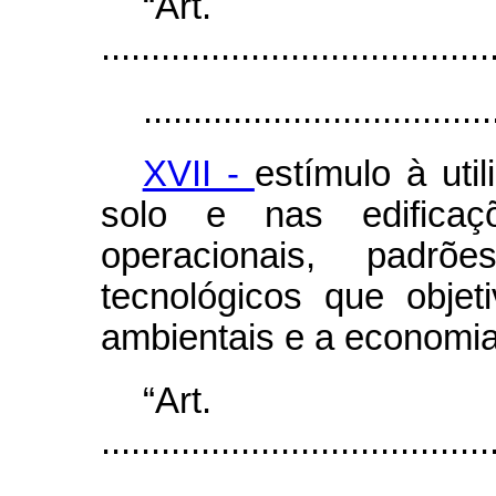
“Ar
.......................................
...................................
XVII -
estímulo à uti
solo e nas edificaç
operacionais, padrõ
tecnológicos que obje
ambientais e a economia
“Ar
.......................................