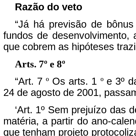
Razão do veto
“Já há previsão de bônus
fundos de desenvolvimento, a
que cobrem as hipóteses trazi
Arts. 7º e 8º
“Art. 7
º
Os arts. 1
º
e 3º d
24 de agosto de 2001, passam
‘Art. 1º Sem prejuízo das 
matéria, a partir do ano-cale
que tenham projeto protocoli