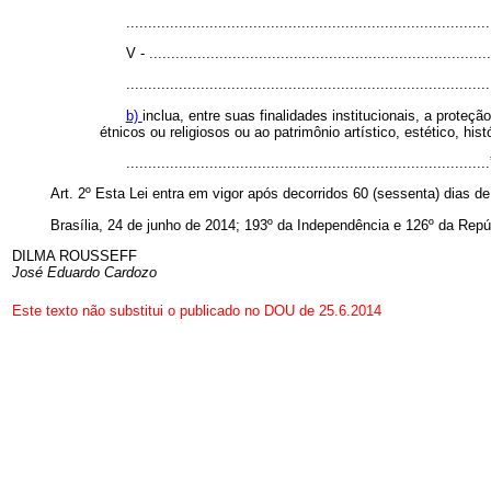
...................................................................................
V - ..............................................................................
...................................................................................
b)
inclua, entre suas finalidades institucionais, a proteç
étnicos ou religiosos ou ao patrimônio artístico, estético, histó
.................................................................................
Art. 2º Esta Lei entra em vigor após decorridos 60 (sessenta) dias de 
Brasília, 24 de junho de 2014; 193º da Independência e 126º da Repú
DILMA ROUSSEFF
José Eduardo Cardozo
Este texto não substitui o publicado no DOU de 25.6.2014