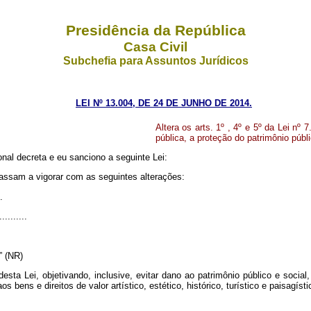
Presidência da República
Casa Civil
Subchefia para Assuntos Jurídicos
LEI Nº 13.004, DE 24 DE JUNHO DE 2014.
Altera os arts. 1º , 4º e 5º da Lei nº 7
pública, a proteção do patrimônio públi
al decreta e eu sanciono a seguinte Lei:
assam a vigorar com as seguintes alterações:
.
..........
..” (NR)
desta Lei, objetivando, inclusive, evitar dano ao patrimônio público e soci
s bens e direitos de valor artístico, estético, histórico, turístico e paisagísti