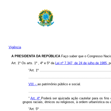
Vigência
A PRESIDENTA DA REPÚBLICA
Faço saber que o Congresso Nacion
Art. 1º Os arts. 1º , 4º e 5º da
Lei nº 7.347, de 24 de julho de 1985,
p
“Art. 1º ........................................................................
...................................................................................
VIII –
ao patrimônio público e social.
.................................................................................
“
Art. 4º
Poderá ser ajuizada ação cautelar para os fins 
grupos raciais, étnicos ou religiosos, à ordem urbanística ou ao
“Art. 5º ........................................................................