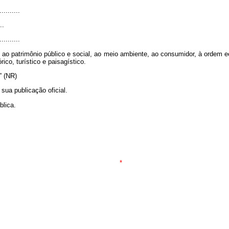
..........
..
..........
ão ao patrimônio público e social, ao meio ambiente, ao consumidor, à ordem e
rico, turístico e paisagístico.
..” (NR)
sua publicação oficial.
blica.
*