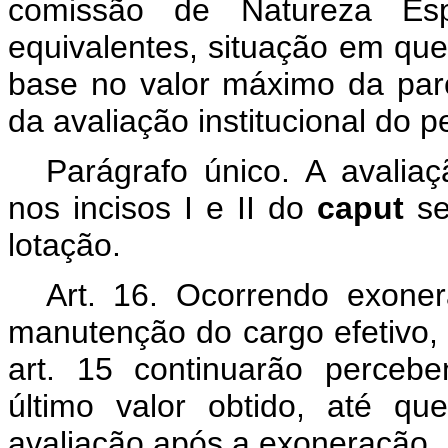
comissão de Natureza Es
equivalentes, situação em q
base no valor máximo da parc
da avaliação institucional do p
Parágrafo único. A avaliaçã
nos incisos I e II do
caput
s
lotação.
Art. 16. Ocorrendo exon
manutenção do cargo efetivo, o
art. 15 continuarão perce
último valor obtido, até q
avaliação após a exoneração.