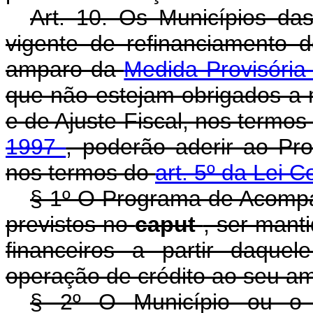
Art. 10. Os Municípios da
vigente de refinanciamento 
amparo da
Medida Provisória
que não estejam obrigados a
e de Ajuste Fiscal, nos termo
1997
, poderão aderir ao P
nos termos do
art. 5º da Lei 
§ 1º O Programa de Acompa
previstos no
caput
, ser mant
financeiros a partir daque
operação de crédito ao seu a
§ 2º O Município ou o E