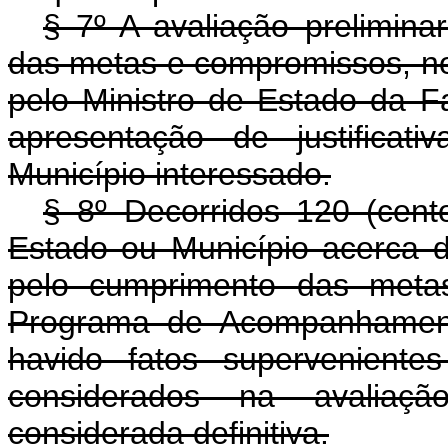
§ 7º A avaliação prelimin
das metas e compromissos, nos
pelo Ministro de Estado da F
apresentação de justificat
Município interessado.
§ 8º Decorridos 120 (cent
Estado ou Município acerca d
pelo cumprimento das meta
Programa de Acompanhament
havido fatos supervenientes
considerados na avaliaçã
considerada definitiva.