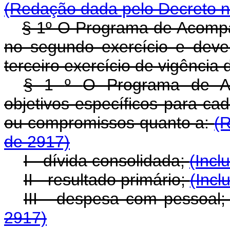
(Redação dada pelo Decreto n
§ 1º O Programa de Acompa
no segundo exercício e dever
terceiro exercício de vigênci
§ 1
º
O Programa de A
objetivos específicos para ca
ou compromissos quanto a:
(R
de 2917)
I - dívida consolidada;
(Incl
II - resultado primário;
(Incl
III - despesa com pessoal
2917)