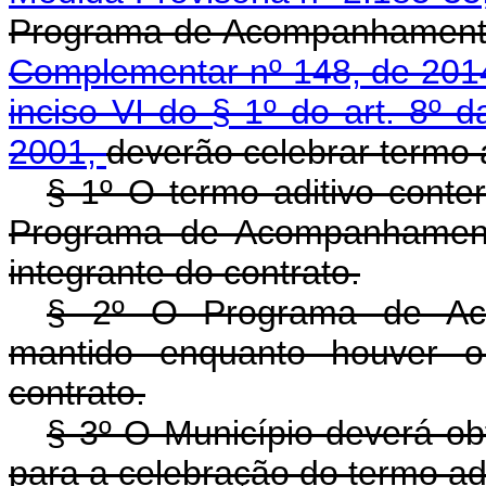
Programa de Acompanhamento 
Complementar nº 148, de 20
inciso VI do § 1º do art. 8º 
2001,
deverão celebrar termo a
§ 1º O termo aditivo conte
Programa de Acompanhamento
integrante do contrato.
§ 2º O Programa de Aco
mantido enquanto houver ob
contrato.
§ 3º O Município deverá obt
para a celebração do termo adi