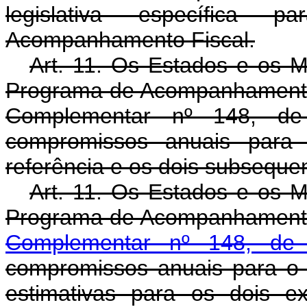
legislativa específica
Acompanhamento Fiscal.
Art. 11. Os Estados e os M
Programa de Acompanhamento F
Complementar nº 148, de
compromissos anuais para t
referência e os dois subseque
Art. 11. Os Estados e os M
Programa de Acompanhamento
Complementar nº 148, d
compromissos anuais para o e
estimativas para os dois ex