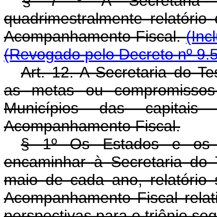
§ 7
º
A Secretaria 
quadrimestralmente relatóri
Acompanhamento Fiscal.
(Inc
(Revogado pelo Decreto nº 9.
Art. 12. A Secretaria do T
as metas ou compromissos 
Municípios das capita
Acompanhamento Fiscal.
§ 1º Os Estados e os M
encaminhar à Secretaria do 
maio de cada ano, relatóri
Acompanhamento Fiscal relati
perspectivas para o triênio seg