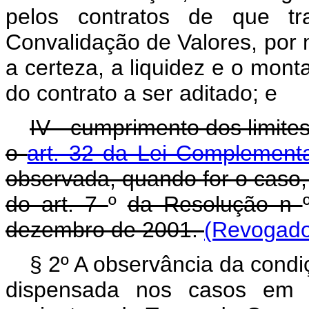
pelos contratos de que tr
Convalidação de Valores, por 
a certeza, a liquidez e o mon
do contrato a ser aditado; e
IV - cumprimento dos limite
o
art. 32 da Lei Complement
observada, quando for o caso,
do art. 7
º
da Resolução n
dezembro de 2001.
(Revogado
§ 2º A observância da condiç
dispensada nos casos em q