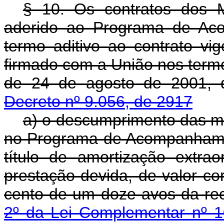
§ 10. Os contratos dos M
aderido ao Programa de Aco
termo aditivo ao contrato vi
firmado com a União nos termo
de 24 de agosto de 2001, 
Decreto nº 9.056, de 2917
a) o descumprimento das m
no Programa de Acompanhamen
título de amortização extra
prestação devida, de valor co
cento de um doze avos da rece
2º da Lei Complementar nº 