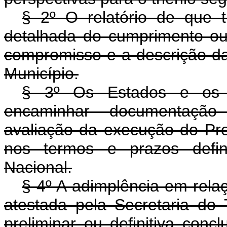
§ 2º O relatório de que t
detalhada do cumprimento o
compromisso e a descrição d
Município.
§ 3º Os Estados e os M
encaminhar documentação
avaliação da execução do P
nos termos e prazos defin
Nacional.
§ 4º A adimplência em rel
atestada pela Secretaria do
preliminar ou definitiva con