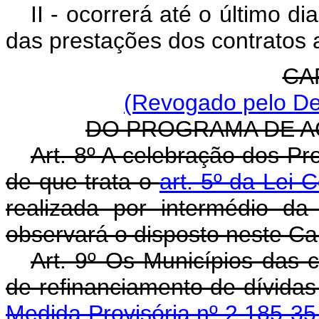
II - ocorrerá até o último d
das prestações dos contratos 
CAP
(Revogado pelo De
DO PROGRAMA DE 
Art. 8º A celebração dos 
de que trata o
art. 5º da Lei
realizada por intermédio da
observará o disposto neste Cap
Art. 9º Os Municípios das c
de refinanciamento de dívida
Medida Provisória nº 2.185-3