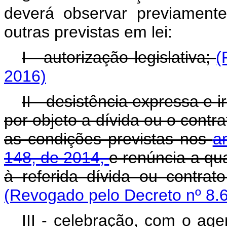
deverá observar previament
outras previstas em lei:
I - autorização legislativa;
(
2016)
II - desistência expressa e 
por objeto a dívida ou o contr
as condições previstas nos
a
148, de 2014,
e renúncia a qua
à referida dívida ou contra
(Revogado pelo Decreto nº 8.
III - celebração, com o age