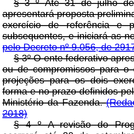
§ 3
º
Até 31 de julho de
apresentará proposta prelimi
exercício de referência e 
subsequentes, e iniciará as n
pelo Decreto nº 9.056, de 291
§ 3º O ente federativo apre
ou de compromissos para o ex
projeções para os dois exer
forma e no prazo definidos pe
Ministério da Fazenda.
(Reda
2018)
§ 4
º
A revisão do Pro