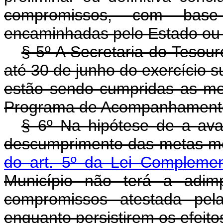
compromissos, com base
encaminhadas pelo Estado ou 
§ 5º A Secretaria do Tesour
até 30 de junho do exercício s
estão sendo cumpridas as m
Programa de Acompanhamento
§ 6º Na hipótese de a aval
descumprimento das metas m
do art. 5º da Lei Compleme
Município não terá a adim
compromissos atestada pela
enquanto persistirem os efeito