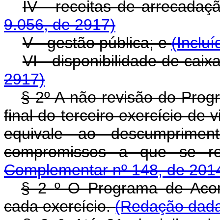
IV - receitas de arrecadaç
9.056, de 2917)
V - gestão pública; e
(Inclu
VI - disponibilidade de caix
2917)
§ 2º A não revisão do Pro
final do terceiro exercício d
equivale ao descumprimen
compromissos a que se r
Complementar nº 148, de 201
§ 2
º
O Programa de Acom
cada exercício.
(Redação dada