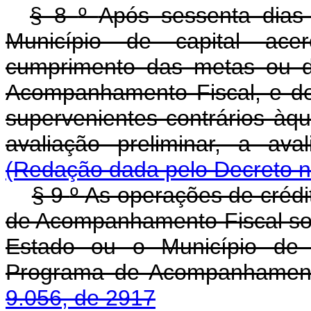
§ 8
º
Após sessenta dias
Município de capital ace
cumprimento das metas ou 
Acompanhamento Fiscal, e de
supervenientes contrários àq
avaliação preliminar, a aval
(Redação dada pelo Decreto n
§ 9
º
As operações de crédi
de Acompanhamento Fiscal so
Estado ou o Município de c
Programa de Acompanhament
9.056, de 2917