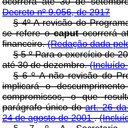
ocorrerá até 30 de setembr
Decreto nº 9.056, de 2917
§ 4º A revisão do Progra
se refere o
caput
ocorrerá a
financeiro.
(Redação dada pelo
§ 5
º
Para o exercício de 20
até 30 de dezembro.
(Incluído
§ 6
º
A não revisão do P
implicará o descumprimento
compromissos, o que result
parágrafo único do
art. 26 d
24 de agosto de 2001
.
(Inclu