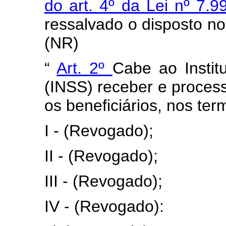
do art. 4º da Lei nº 7.
ressalvado o disposto nos
(NR)
“
Art. 2º
Cabe ao Instit
(INSS) receber e process
os beneficiários, nos te
I - (Revogado);
II - (Revogado);
III - (Revogado);
IV - (Revogado):