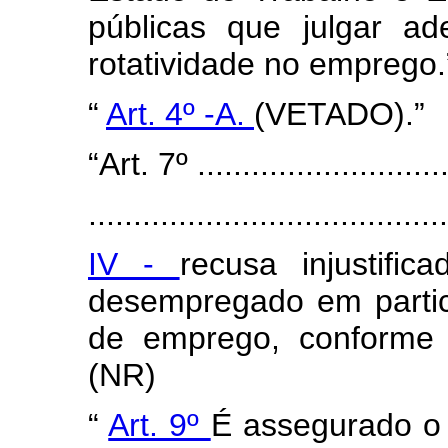
públicas que julgar a
rotatividade no emprego.
“
Art. 4º -A.
(VETADO).”
“Art. 7º .............................
........................................
IV -
recusa injustifi
desempregado em partic
de emprego, conforme 
(NR)
“
Art. 9º
É assegurado o 