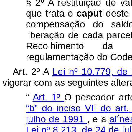
§ 2º A restituição de va
que trata o
caput
deste 
compensação do sald
liberação de cada parc
Recolhimento da 
regulamentação do Codef
Art. 2º A
Lei nº 10.779, d
vigorar com as seguintes alter
“
Art. 1º
O pescador art
“b”
do inciso VII do art
julho de 1991
, e a
alíne
Lei nº 8.213, de 24 de j