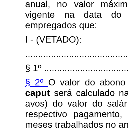
anual, no valor máxim
vigente na data do 
empregados que:
I - (VETADO):
........................................
§ 1º .................................
§ 2º
O valor do abono 
caput
será calculado n
avos) do valor do salá
respectivo pagamento,
meses trabalhados no an