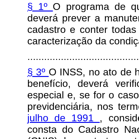
§ 1º
O programa de q
deverá prever a manute
cadastro e conter todas
caracterização da condiç
........................................
§ 3º
O INSS, no ato de h
benefício, deverá veri
especial e, se for o cas
previdenciária, nos te
julho de 1991
, consi
consta do Cadastro Nac