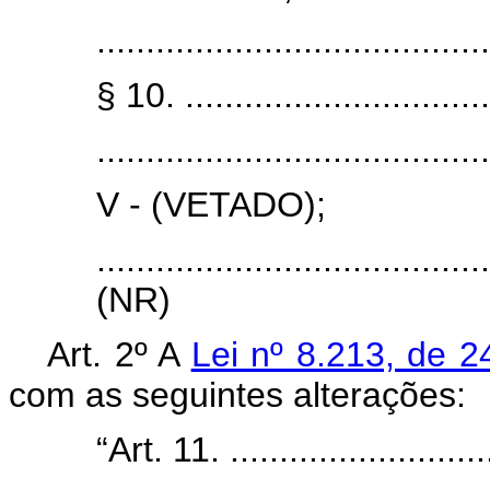
........................................
§ 10. ................................
........................................
V - (VETADO);
.......................................
(NR)
Art. 2º A
Lei nº 8.213, de 
com as seguintes alterações:
“Art. 11. ............................