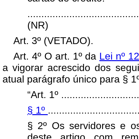
.......................................
(NR)
Art. 3º (VETADO).
Art. 4º O art. 1º da
Lei nº 1
a vigorar acrescido dos segu
atual parágrafo único para § 1º
“Art. 1º .............................
§ 1º
................................
§ 2º Os servidores e 
deste artigo com remu