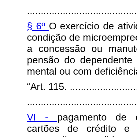
........................................
§ 6º
O exercício de ativ
condição de microempree
a concessão ou manute
pensão do dependente c
mental ou com deficiênci
“Art. 115. ..........................
........................................
VI -
pagamento de em
cartões de crédito e