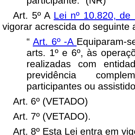
participante.” (NR)
Art. 5º A
Lei nº 10.820, d
vigorar acrescida do seguinte a
“
Art. 6º -A
Equiparam-se
arts. 1º e 6º, às operaç
realizadas com entida
previdência comple
participantes ou assistido
Art. 6º (VETADO)
Art. 7º (VETADO).
Art. 8º Esta Lei entra em vig