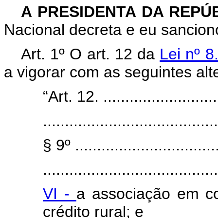
A PRESIDENTA DA REPÚ
Nacional decreta e eu sanciono
Art. 1º
O art. 12 da
Lei nº 8
a vigorar com as seguintes alt
“Art. 12. ............................
........................................
§ 9º .................................
........................................
VI -
a associação em co
crédito rural; e