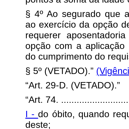
§ 4º Ao segurado que al
ao exercício da opção d
requerer aposentadoria
opção com a aplicação 
do cumprimento do requis
§ 5º (VETADO).”
(Vigênc
“Art. 29-D. (VETADO).”
“Art. 74. ............................
I -
do óbito, quando req
deste;