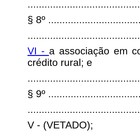
........................................
§ 8º .................................
........................................
VI -
a associação em co
crédito rural; e
........................................
§ 9º .................................
........................................
V - (VETADO);