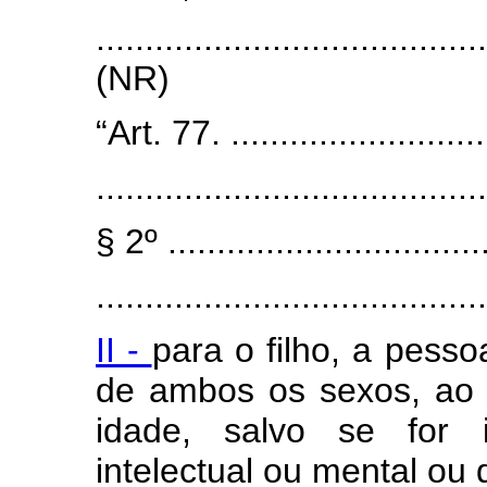
.......................................
(NR)
“Art. 77. ............................
........................................
§ 2º .................................
........................................
II -
para o filho, a pess
de ambos os sexos, ao 
idade, salvo se for i
intelectual ou mental ou 