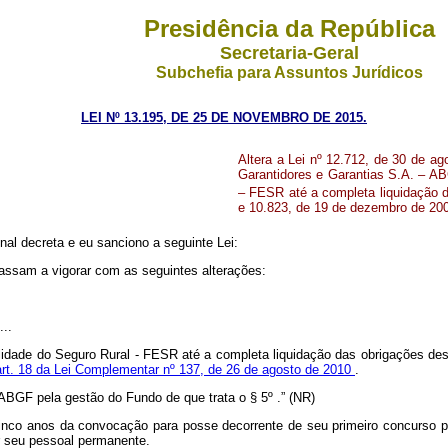
Presidência da República
Secretaria-Geral
Subchefia para Assuntos Jurídicos
LEI Nº 13.195, DE 25 DE NOVEMBRO DE 2015.
Altera a Lei nº 12.712, de 30 de a
Garantidores e Garantias S.A. – AB
– FESR até a completa liquidação 
e 10.823, de 19 de dezembro de 200
al decreta e eu sanciono a seguinte Lei:
passam a vigorar com as seguintes alterações:
...
idade do Seguro Rural - FESR até a completa liquidação das obrigações de
art. 18 da Lei Complementar nº 137, de 26 de agosto de 2010
.
ABGF pela gestão do Fundo de que trata o § 5º .” (NR)
co anos da convocação para posse decorrente de seu primeiro concurso púb
r seu pessoal permanente.