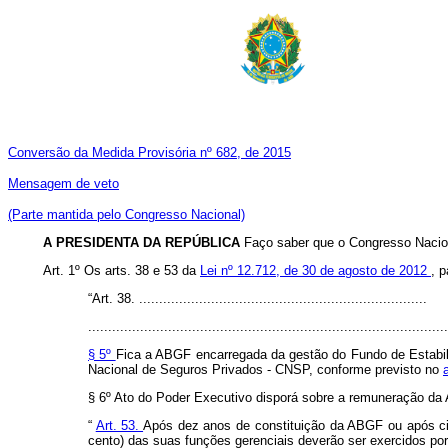
Conversão da Medida Provisória nº 682, de 2015
Mensagem de veto
(Parte mantida pelo Congresso Nacional)
A PRESIDENTA DA REPÚBLICA
Faço saber que o Congresso Nacion
Art.
1º Os arts. 38 e 53 da
Lei nº 12.712, de 30 de agosto de 2012
, 
“Art. 38. ........................................................................
..........................................................................................
§ 5º
Fica a ABGF encarregada da gestão do Fundo de Estabil
Nacional de Seguros Privados - CNSP, conforme previsto no
§ 6º Ato do Poder Executivo disporá sobre a remuneração da 
“
Art. 53.
Após dez anos de constituição da ABGF ou após cin
cento) das suas funções gerenciais deverão ser exercidos po