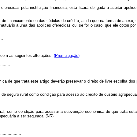
ferecidas pela instituição financeira, esta ficará obrigada a aceitar apóli
atos de financiamento ou das cédulas de crédito, ainda que na forma de anex
utuário a uma das apólices oferecidas ou, se for o caso, que ele optou por
...
r com as seguintes alterações:
(Promulgação)
........
..................
de que trata este artigo deverão preservar o direito de livre escolha dos p
o de seguro rural como condição para acesso ao crédito de custeio agropecuár
........
rural, como condição para acessar a subvenção econômica de que trata esta 
opecuária a ser segurada.’(NR)
.........
..................