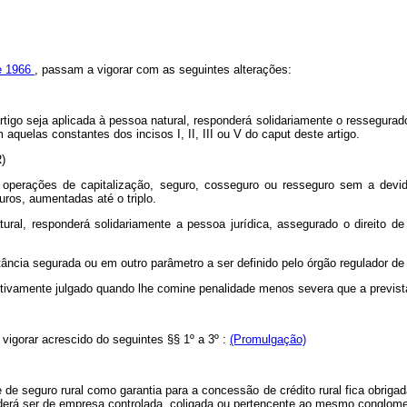
de 1966
, passam a vigorar com as seguintes alterações:
rtigo seja aplicada à pessoa natural, responderá solidariamente o ressegura
 aquelas constantes dos incisos I, II, III ou V do
caput
deste artigo.
R)
 operações de capitalização, seguro, cosseguro ou resseguro sem a devida
guros, aumentadas até o triplo.
ural, responderá solidariamente a pessoa jurídica, assegurado o direito 
ância segurada ou em outro parâmetro a ser definido pelo órgão regulador de
finitivamente julgado quando lhe comine penalidade menos severa que a previst
 vigorar acrescido do seguintes §§ 1º a 3º :
(Promulgação)
ce de seguro rural como garantia para a concessão de crédito rural fica obrig
derá ser de empresa controlada, coligada ou pertencente ao mesmo conglome