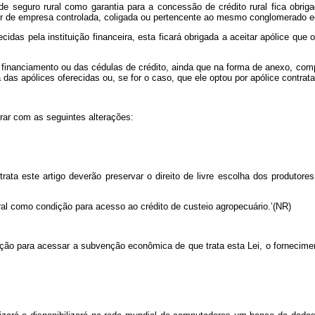
e de seguro rural como garantia para a concessão de crédito rural fica obri
r de empresa controlada, coligada ou pertencente ao mesmo conglomerado ec
idas pela instituição financeira, esta ficará obrigada a aceitar apólice que
 de financiamento ou das cédulas de crédito, ainda que na forma de anexo, c
s apólices oferecidas ou, se for o caso, que ele optou por apólice contrata
orar com as seguintes alterações:
a este artigo deverão preservar o direito de livre escolha dos produtores 
ural como condição para acesso ao crédito de custeio agropecuário.’(NR)
ição para acessar a subvenção econômica de que trata esta Lei, o fornecimen