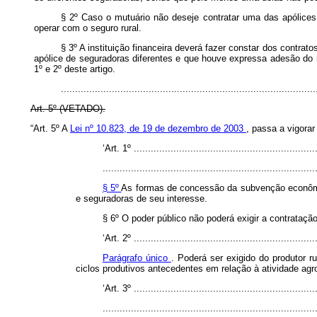
§ 2º Caso o mutuário não deseje contratar uma das apólices o
operar com o seguro rural.
§ 3º A instituição financeira deverá fazer constar dos contr
apólice de seguradoras diferentes e que houve expressa adesão do m
1º e 2º deste artigo.
..........................................................................................
Art. 5º (VETADO).
“Art. 5º A
Lei nº 10.823, de 19 de dezembro de 2003
, passa a vigora
‘Art. 1º .................................................................
...........................................................................
§ 5º
As formas de concessão da subvenção econômica 
e seguradoras de seu interesse.
§ 6º O poder público não poderá exigir a contrataçã
‘Art. 2º .................................................................
Parágrafo único
. Poderá ser exigido do produtor 
ciclos produtivos antecedentes em relação à atividade agr
‘Art. 3º .................................................................
...........................................................................