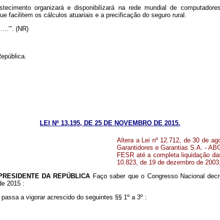
bastecimento organizará e disponibilizará na rede mundial de computa
 facilitem os cálculos atuariais e a precificação do seguro rural.
.......’”. (NR)
epública.
LEI Nº 13.195, DE 25 DE NOVEMBRO DE 2015.
Altera a Lei nº 12.712, de 30 de a
Garantidores e Garantias S.A. - AB
FESR até a completa liquidação da
10.823, de 19 de dezembro de 2003,
PRESIDENTE DA REPÚBLICA
Faço saber que o Congresso Nacional decre
 de 2015
:
 passa a vigorar acrescido do seguintes §§ 1º a 3º :