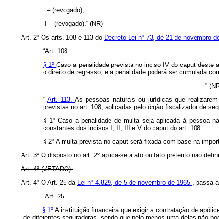
I – (revogado);
II – (revogado).” (NR)
Art. 2º Os arts. 108 e 113 do
Decreto-Lei nº 73, de 21 de novembro 
“Art. 108. ......................................................................
§ 1º
Caso a penalidade prevista no inciso IV do
caput
deste a
o direito de regresso, e a penalidade poderá ser cumulada com
...................................................................................” (N
“
Art. 113.
As pessoas naturais ou jurídicas que realizarem
previstas no art. 108, aplicadas pelo órgão fiscalizador de se
§ 1º Caso a penalidade de multa seja aplicada à pessoa nat
constantes dos incisos I, II, III e V do
caput
do art. 108.
§ 2º A multa prevista no
caput
será fixada com base na import
Art. 3º O disposto no art. 2º aplica-se a ato ou fato pretérito não de
Art. 4º (VETADO).
Art. 4º O Art. 25 da
Lei nº 4.829, de 5 de novembro de 1965
, passa a
‘
Art. 25 .........................................................................
§ 1º
A instituição financeira que exigir a contratação de apóli
de diferentes seguradoras, sendo que pelo menos uma delas não po