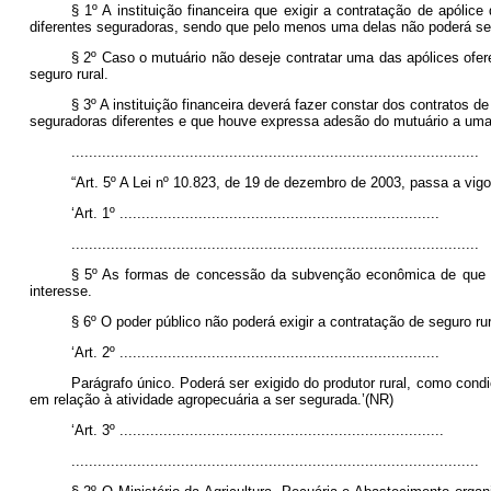
§ 1º A instituição financeira que exigir a contratação de apólic
diferentes seguradoras, sendo que pelo menos uma delas não poderá se
§ 2º Caso o mutuário não deseje contratar uma das apólices oferec
seguro rural.
§ 3º A instituição financeira deverá fazer constar dos contratos
seguradoras diferentes e que houve expressa adesão do mutuário a uma da
.............................................................................................
“Art. 5º A Lei nº 10.823, de 19 de dezembro de 2003, passa a vig
‘Art. 1º .........................................................................
.............................................................................................
§ 5º As formas de concessão da subvenção econômica de que trat
interesse.
§ 6º O poder público não poderá exigir a contratação de seguro r
‘Art. 2º .........................................................................
Parágrafo único. Poderá ser exigido do produtor rural, como cond
em relação à atividade agropecuária a ser segurada.’(NR)
‘Art. 3º ..........................................................................
.............................................................................................