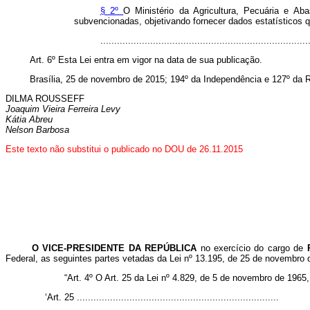
§ 2º
O Ministério da Agricultura, Pecuária e A
subvencionadas, objetivando fornecer dados estatísticos que
.........................................................................
Art.
6º Esta Lei entra em vigor na data de sua publicação.
Brasília, 25 de novembro de 2015; 194º da Independência e 127º da R
DILMA ROUSSEFF
Joaquim Vieira Ferreira Levy
Kátia Abreu
Nelson Barbosa
Este texto não substitui o publicado no DOU de 26.11.2015
O VICE-PRESIDENTE DA REPÚBLICA
no exercício do cargo de
Federal, as seguintes partes vetadas da Lei
nº 13.195, de 25 de novembro
“Art. 4º O Art. 25 da Lei nº 4.829, de 5 de novembro de 1965,
‘Art. 25 .........................................................................