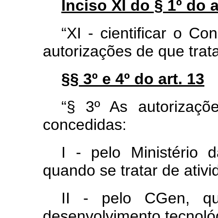
Inciso XI do § 1º do a
“XI - cientificar o C
autorizações de que trata
§§ 3º e 4º do art. 13
“§ 3º As autorizaçõ
concedidas:
I - pelo Ministério 
quando se tratar de ativ
II - pelo CGen, qu
desenvolvimento tecnoló