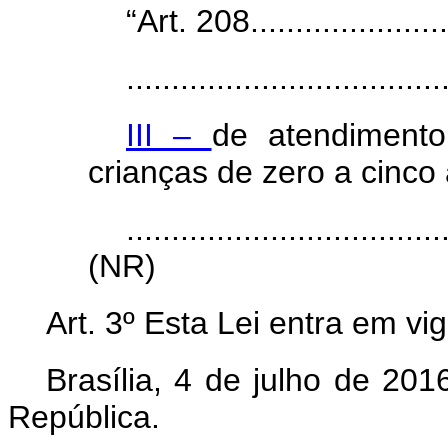
“Art. 208........................
...................................
III –
de atendiment
crianças de zero a cinco
...................................
(NR)
Art. 3º Esta Lei entra em vi
Brasília, 4 de julho de 20
República.