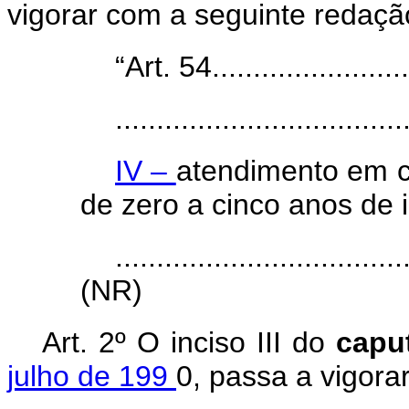
vigorar com a seguinte redaçã
“Art. 54..........................
...................................
IV –
atendimento em c
de zero a cinco anos de 
...................................
(NR)
Art. 2º O inciso III do
capu
julho de 199
0, passa a vigora