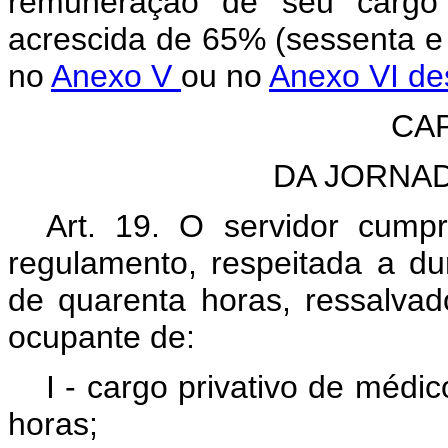
remuneração de seu cargo 
acrescida de 65% (sessenta e 
no
Anexo V
ou no
Anexo VI de
CAP
DA JORNA
Art. 19. O servidor cumpr
regulamento, respeitada a d
de quarenta horas, ressalva
ocupante de:
I - cargo privativo de médi
horas;