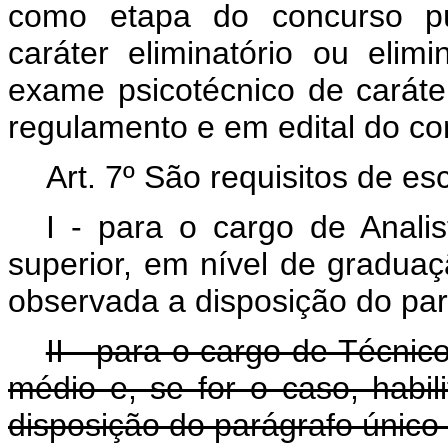
como etapa do concurso pú
caráter eliminatório ou elimi
exame psicotécnico de caráter
regulamento e em edital do co
Art. 7º São requisitos de es
I - para o cargo de Anali
superior, em nível de graduaçã
observada a disposição do pará
II - para o cargo de Técnic
médio e, se for o caso, habil
disposição do parágrafo único d