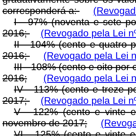
corresponderá a:
(Revogado
I - 97% (noventa e sete po
2016;
(Revogado pela Lei n
II - 104% (cento e quatro p
2016;
(Revogado pela Lei n
III - 108% (cento e oito por
2016;
(Revogado pela Lei n
IV - 113% (cento e treze po
2017;
(Revogado pela Lei n
V - 122% (cento e vinte e 
novembro de 2017;
(Revoga
VI - 125% (cento e vinte e