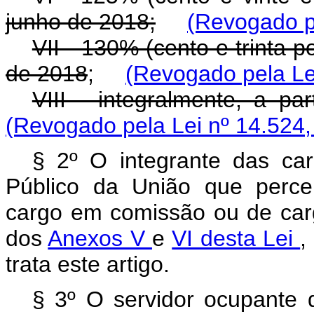
junho de 2018;
(Revogado pe
VII - 130% (cento e trinta p
de 2018
;
(Revogado pela Le
VIII - integralmente, a pa
(Revogado pela Lei nº 14.524,
§ 2º O integrante das carr
Público da União que perceb
cargo em comissão ou de carg
dos
Anexos V
e
VI desta Lei
,
trata este artigo.
§ 3º O servidor ocupante