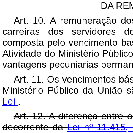
DA RE
Art. 10. A remuneração do
carreiras dos servidores d
composta pelo vencimento bás
Atividade do Ministério Públi
vantagens pecuniárias permane
Art. 11. Os vencimentos bás
Ministério Público da União 
Lei
.
Art. 12. A diferença entre 
decorrente da
Lei nº 11.415