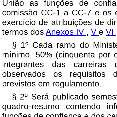
União as funções de confi
comissão CC-1 a CC-7 e os c
exercício de atribuições de d
termos dos
Anexos IV
,
V
e
VI
§ 1º Cada ramo do Ministé
mínimo, 50% (cinquenta por 
integrantes das carreiras 
observados os requisitos d
previstos em regulamento.
§ 2º Será publicado semest
quadro-resumo contendo in
funções de confiança e dos c