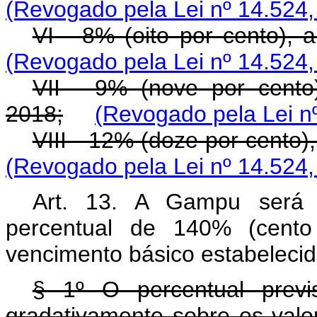
(Revogado pela Lei nº 14.524,
VI - 8% (oito por cento), 
(Revogado pela Lei nº 14.524,
VII - 9% (nove por cento
2018;
(Revogado pela Lei n
VIII - 12% (doze por cento),
(Revogado pela Lei nº 14.524,
Art. 13. A Gampu será c
percentual de 140% (cento
vencimento básico estabeleci
§ 1º O percentual prev
gradativamente sobre os valo