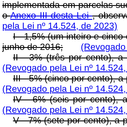
implementada em parcelas suc
o
Anexo III desta Lei
, observ
pela Lei nº 14.524, de 2023)
I - 1,5% (um inteiro e cinco
junho de 2016;
(Revogado 
II - 3% (três por cento), a
(Revogado pela Lei nº 14.524,
III - 5% (cinco por cento), 
(Revogado pela Lei nº 14.524,
IV - 6% (seis por cento), 
(Revogado pela Lei nº 14.524,
V - 7% (sete por cento), a 