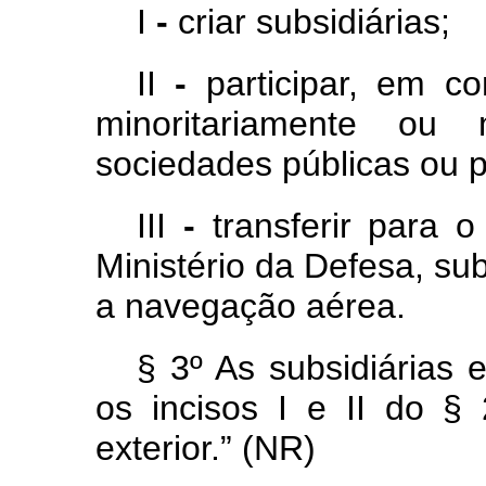
I
-
criar subsidiárias;
II
-
participar, em co
minoritariamente ou m
sociedades públicas ou p
III
-
transferir para 
Ministério da Defesa, su
a navegação aérea.
§ 3º As subsidiárias
os incisos I e II do §
exterior.” (NR)