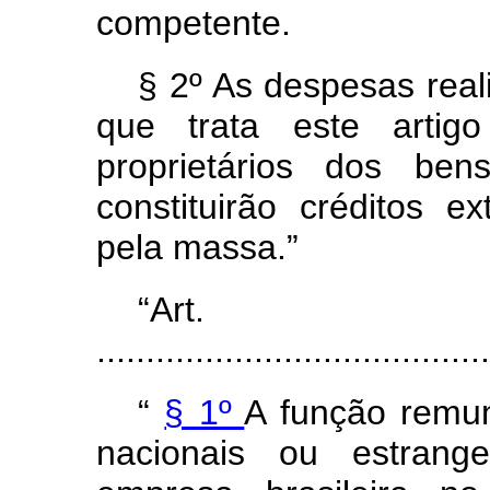
competente.
§ 2º As despesas real
que trata este artigo
proprietários dos be
constituirão créditos
pela massa.”
“Art
........................................
“
§ 1º
A função remu
nacionais ou estrang