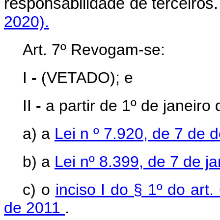
responsabilidade de terce
2020).
Art. 7º Revogam-se:
I
-
(VETADO); e
II
-
a partir de 1º de janeiro
a) a
Lei n
º
7.920, de 7 de 
b) a
Lei nº 8.399, de 7 de j
c) o
inciso I do § 1º do art
de 2011
.