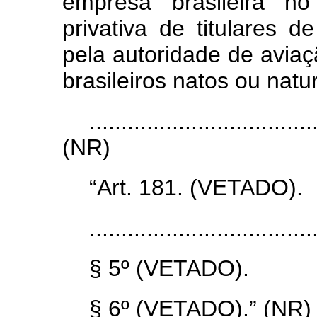
empresa brasileira no
privativa de titulares d
pela autoridade de aviaçã
brasileiros natos ou natu
...................................
(NR)
“Art. 181. (VETADO).
...................................
§ 5º (VETADO).
§ 6º (VETADO).” (NR)