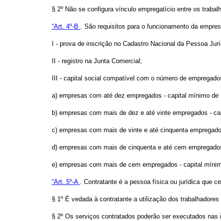
§ 2º Não se configura vínculo empregatício entre os traba
“Art. 4º-B
. São requisitos para o funcionamento da empresa
I - prova de inscrição no Cadastro Nacional da Pessoa Jur
II - registro na Junta Comercial;
III - capital social compatível com o número de empregad
a) empresas com até dez empregados - capital mínimo de R
b) empresas com mais de dez e até vinte empregados - capi
c) empresas com mais de vinte e até cinquenta empregados 
d) empresas com mais de cinquenta e até cem empregados 
e) empresas com mais de cem empregados - capital mínimo 
“Art. 5º-A
. Contratante é a pessoa física ou jurídica que 
§ 1º É vedada à contratante a utilização dos trabalhadore
§ 2º Os serviços contratados poderão ser executados nas i