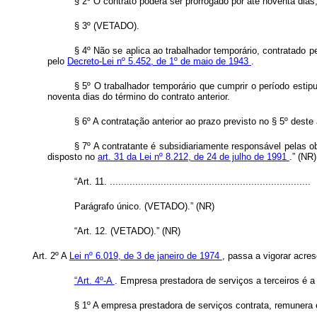
§ 2º O contrato poderá ser prorrogado por até noventa di
§ 3º (VETADO).
§ 4º Não se aplica ao trabalhador temporário, contratado p
pelo
Decreto-Lei nº 5.452, de 1º de maio de 1943
.
§ 5º O trabalhador temporário que cumprir o período esti
noventa dias do término do contrato anterior.
§ 6º A contratação anterior ao prazo previsto no § 5º deste
§ 7º A contratante é subsidiariamente responsável pelas ob
disposto no
art. 31 da Lei nº 8.212, de 24 de julho de 1991
.” (NR)
“Art. 11. .......................................................................
Parágrafo único. (VETADO).” (NR)
“Art. 12. (VETADO).” (NR)
Art. 2º A
Lei nº 6.019, de 3 de janeiro de 1974
, passa a vigorar acres
“Art. 4º-A
. Empresa prestadora de serviços a terceiros é a 
§ 1º A empresa prestadora de serviços contrata, remunera e