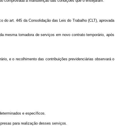
quando comprovada a manutenção das condições que o ensejaram.
ico do art. 445 da Consolidação das Leis do Trabalho (CLT), aprovada
ão da mesma tomadora de serviços em novo contrato temporário, após
ário, e o recolhimento das contribuições previdenciárias observará o
 determinados e específicos.
mpresas para realização desses serviços.