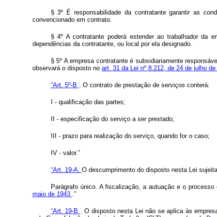
§ 3º É responsabilidade da contratante garantir as con
convencionado em contrato.
§ 4º A contratante poderá estender ao trabalhador da 
dependências da contratante, ou local por ela designado.
§ 5º A empresa contratante é subsidiariamente responsável
observará o disposto no
art. 31 da Lei nº 8.212, de 24 de julho d
“Art. 5º-B
. O contrato de prestação de serviços conterá:
I - qualificação das partes;
II - especificação do serviço a ser prestado;
III - prazo para realização do serviço, quando for o caso;
IV - valor.”
“Art. 19-A.
O descumprimento do disposto nesta Lei sujeita
Parágrafo único. A fiscalização, a autuação e o processo
maio de 1943
.”
“Art. 19-B
. O disposto nesta Lei não se aplica às empresa