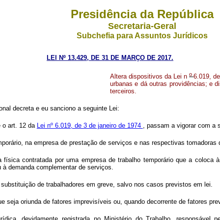
Presidência da República
Secretaria-Geral
Subchefia para Assuntos Jurídicos
LEI Nº 13.429, DE 31 DE MARÇO DE 2017.
o
Altera dispositivos da Lei n
6.019, de
urbanas e dá outras providências; e d
terceiros.
nal decreta e eu sanciono a seguinte Lei:
e o art. 12 da
Lei nº 6.019, de 3 de janeiro de 1974
, passam a vigorar com a 
porário, na empresa de prestação de serviços e nas respectivas tomadoras de
a física contratada por uma empresa de trabalho temporário que a coloca
ou à demanda complementar de serviços.
a substituição de trabalhadores em greve, salvo nos casos previstos em lei.
eja oriunda de fatores imprevisíveis ou, quando decorrente de fatores previs
ídica, devidamente registrada no Ministério do Trabalho, responsável 