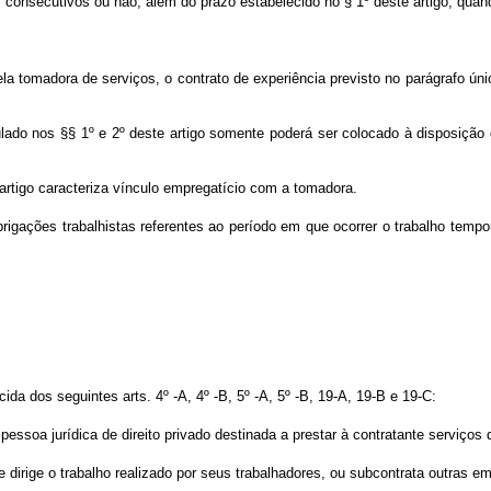
as, consecutivos ou não, além do prazo estabelecido no § 1º deste artigo, 
ela tomadora de serviços, o contrato de experiência previsto no parágrafo ún
pulado nos §§ 1º e 2º deste artigo somente poderá ser colocado à disposiç
 artigo caracteriza vínculo empregatício com a tomadora.
rigações trabalhistas referentes ao período em que ocorrer o trabalho tempor
cida dos seguintes arts. 4º -A, 4º -B, 5º -A, 5º -B, 19-A, 19-B e 19-C:
pessoa jurídica de direito privado destinada a prestar à contratante serviços
 dirige o trabalho realizado por seus trabalhadores, ou subcontrata outras e